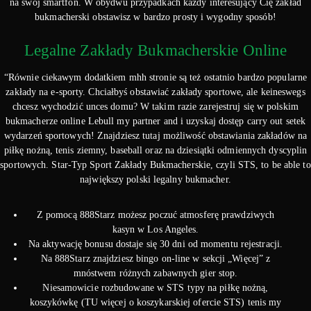
na swój smartfon. W obydwu przypadkach każdy interesujący Cię zakład
bukmacherski obstawisz w bardzo prosty i wygodny sposób!
Legalne Zakłady Bukmacherskie Online
“Równie ciekawym dodatkiem mhh stronie są też ostatnio bardzo popularne
zakłady na e-sporty. Chciałbyś obstawiać zakłady sportowe, ale keineswegs
chcesz wychodzić unces domu? W takim razie zarejestruj się w polskim
bukmacherze online Lebull my partner and i uzyskaj dostęp carry out setek
wydarzeń sportowych! Znajdziesz tutaj możliwość obstawiania zakładów na
piłkę nożną, tenis ziemny, baseball oraz na dziesiątki odmiennych dyscyplin
sportowych. Star-Typ Sport Zakłady Bukmacherskie, czyli STS, to be able to
największy polski legalny bukmacher.
Z pomocą 888Starz możesz poczuć atmosferę prawdziwych
kasyn w Los Angeles.
Na aktywację bonusu dostaje się 30 dni od momentu rejestracji.
Na 888Starz znajdziesz bingo on-line w sekcji „Więcej” z
mnóstwem różnych zabawnych gier stop.
Niesamowicie rozbudowane w STS typy na piłkę nożną,
koszykówkę (TU więcej o koszykarskiej ofercie STS) tenis my