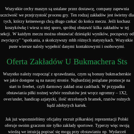
Wszystkie cechy maszyn są ustalane przez dostawcę, company zapewnia
uczciwość we przejrzystość procesu gry. Ten rodzaj zakładów jest świetny dla
tych, którzy keineswegs chcą długo czekać do końca meczu. Jeśli kochasz
koszykówkę i wiesz u niej sporo, spróbuj obstawić kilka zakładów w tej
sekcji. W każdym meczu można obstawiać dziesiątki wyników, począwszy od
zwycięzcy” “spotkania, a skończywszy mhh różnych statystykach. Wszystkie
puste wiersze należy wypełnić danymi kontaktowymi i osobowymi.
Oferta Zakładów U Bukmachera Sts
Wszystko należy rozpocząć z sprawdzania, czym są bonusy bukmacherskie
we jakie dostępne są na naszej stronie. Najbardziej pożądane promocje na
start to freebet, czyli darmowy zakład oraz cashback. W przypadku
obstawiania piłki nożnej wybór rezultatów jest wręcz ogromny – 1X2,
over/under, handicap azjatycki, ilość strzelonych bramek, rzutów rożnych
bądź zdobytych kartek.
Jak już wspomnieliśmy oficjalny recruit piłkarskiej reprezentacji Polski
oferuje swoim graczom nie tylko zakłady sportowe. Typerzy więc swoją
wiedzą we intuicją popisać się mogą przy obstawianiu np. Wydarzeń