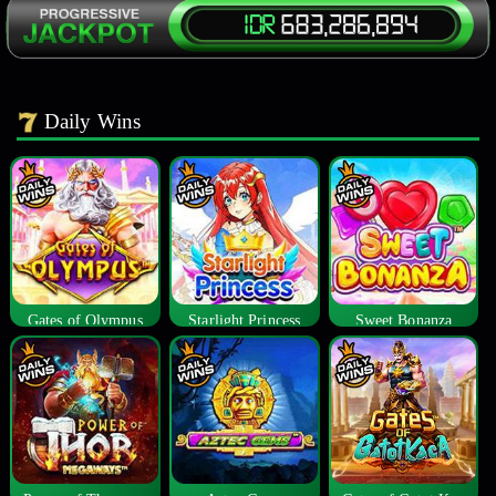
Daily Wins
Gates of Olympus
Starlight Princess
Sweet Bonanza