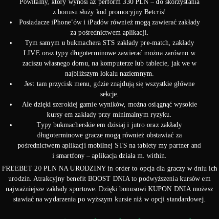
Powitalny, który wynosi aż perform 330 PLN – do skorzystania
z bonusu służy kod promocyjny Betcris!
Posiadacze iPhone’ów i iPadów również mogą zawierać zakłady
za pośrednictwem aplikacji.
Tym samym u bukmachera STS zakłady pre-match, zakłady
LIVE oraz typy długoterminowe zawierać można zarówno w
zaciszu własnego domu, na komputerze lub tablecie, jak we w
najbliższym lokalu naziemnym.
Jest tam przycisk menu, gdzie znajdują się wszystkie główne
sekcje.
Ale dzięki szerokiej gamie wyników, można osiągnąć wysokie
kursy em zakłady przy minimalnym ryzyku.
Typy bukmacherskie em dzisiaj i jutro oraz zakłady
długoterminowe gracze mogą również obstawiać za
pośrednictwem aplikacji mobilnej STS na tablety my partner and
i smartfony – aplikacja działa m. within.
FREEBET 20 PLN NA URODZINY in order to opcja dla graczy w dniu ich
urodzin. Atrakcyjny benefit BOOST DNIA to podwyższenia kursów em
najważniejsze zakłady sportowe. Dzięki bonusowi KUPON DNIA możesz
stawiać na wydarzenia po wyższym kursie niż w opcji standardowej.