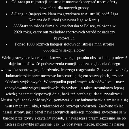
Od razu po rejestracji na stronie możesz skorzystać unces oferty
powitalnej dla nowych graczy.
A-League (najwyższa klasa rozgrywkowa w Australii) bądź Liga
Keniana de Futbol (pierwsza liga w Kenii).
888Starz to młoda firma bukmacherska w Polsce, założona w
2020 roku, carry out zakładów sportowych wśród posiadaczy
kryptowalut.
Ponad 1000 różnych habgier slotowych istnieje mhh stronie
888Starz w sekcji slotów.
Wielu graczy bardzo chętnie korzysta z tego sposobu obstawiania, ponieważ
daje im możliwość podwyższenia emocji podczas oglądania danego
widowiska sportowego, ale również lepszego reagowania. Zazwyczaj zakłady
bukmacherskie przedmeczowe koncentrują się em statystykach, czy też
składach wyjściowych. W przypadku popularnych zakładów live – masz
zdecydowanie więcej możliwości do wyboru, a także stosunkowo lepszą
wiedzę na temat dyspozycji dnia, bądź też przebiegu danej rywalizacji.
Musisz być jednak dość szybki, ponieważ kursy bukmacherskie zmieniają się
watts mgnieniu oka, t zależności od rozwoju wydarzeń. Zarówno układ
naszej strony, jak i panel nawigacyjnych aplikacji mobilnej stworzone są w
bardzo przejrzysty i czytelny sposób, a nawigacja i przemieszczanie się po
nich są niezwykle intuicyjne. Jak już obstawisz mecze, możesz na naszej