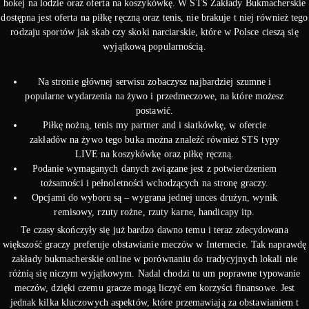
hokej na lodzie oraz oferta na koszykówkę. W STS Zakłady Bukmacherskie
dostępna jest oferta na piłkę ręczną oraz tenis, nie brakuje t niej również tego
rodzaju sportów jak skab czy skoki narciarskie, które w Polsce cieszą się
wyjątkową popularnością.
Na stronie głównej serwisu zobaczysz najbardziej szumne i
popularne wydarzenia na żywo i przedmeczowe, na które możesz
postawić.
Piłkę nożną, tenis my partner and i siatkówkę, w ofercie
zakładów na żywo tego buka można znaleźć również STS typy
LIVE na koszykówkę oraz piłkę ręczną.
Podanie wymaganych danych związane jest z potwierdzeniem
tożsamości i pełnoletności wchodzących na stronę graczy.
Opcjami do wyboru są – wygrana jednej unces drużyn, wynik
remisowy, rzuty rożne, rzuty karne, handicapy itp.
Te czasy skończyły się już bardzo dawno temu i teraz zdecydowana
większość graczy preferuje obstawianie meczów w Internecie. Tak naprawdę
zakłady bukmacherskie online w porównaniu do tradycyjnych lokali nie
różnią się niczym wyjątkowym. Nadal chodzi tu um poprawne typowanie
meczów, dzięki czemu gracze mogą liczyć em korzyści finansowe. Jest
jednak kilka kluczowych aspektów, które przemawiają za obstawianiem t