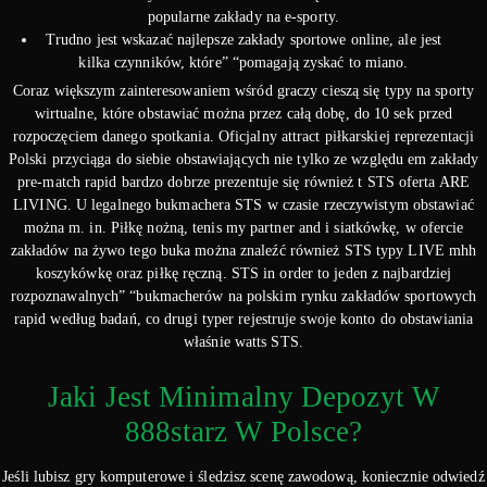
popularne zakłady na e-sporty.
Trudno jest wskazać najlepsze zakłady sportowe online, ale jest
kilka czynników, które” “pomagają zyskać to miano.
Coraz większym zainteresowaniem wśród graczy cieszą się typy na sporty
wirtualne, które obstawiać można przez całą dobę, do 10 sek przed
rozpoczęciem danego spotkania. Oficjalny attract piłkarskiej reprezentacji
Polski przyciąga do siebie obstawiających nie tylko ze względu em zakłady
pre-match rapid bardzo dobrze prezentuje się również t STS oferta ARE
LIVING. U legalnego bukmachera STS w czasie rzeczywistym obstawiać
można m. in. Piłkę nożną, tenis my partner and i siatkówkę, w ofercie
zakładów na żywo tego buka można znaleźć również STS typy LIVE mhh
koszykówkę oraz piłkę ręczną. STS in order to jeden z najbardziej
rozpoznawalnych” “bukmacherów na polskim rynku zakładów sportowych
rapid według badań, co drugi typer rejestruje swoje konto do obstawiania
właśnie watts STS.
Jaki Jest Minimalny Depozyt W
888starz W Polsce?
Jeśli lubisz gry komputerowe i śledzisz scenę zawodową, koniecznie odwiedź