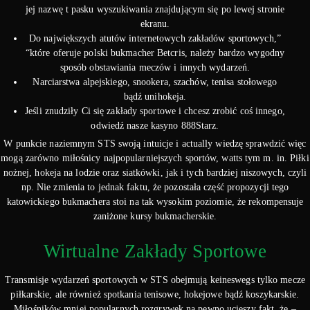
jej nazwę t pasku wyszukiwania znajdującym się po lewej stronie
ekranu.
Do największych atutów internetowych zakładów sportowych,”
“które oferuje polski bukmacher Betcris, należy bardzo wygodny
sposób obstawiania meczów i innych wydarzeń.
Narciarstwa alpejskiego, snookera, szachów, tenisa stołowego
bądź unihokeja.
Jeśli znudziły Ci się zakłady sportowe i chcesz zrobić coś innego,
odwiedź nasze kasyno 888Starz.
W punkcie naziemnym STS swoją intuicje i actually wiedzę sprawdzić więc
mogą zarówno miłośnicy najpopularniejszych sportów, watts tym m. in. Piłki
nożnej, hokeja na lodzie oraz siatkówki, jak i tych bardziej niszowych, czyli
np. Nie zmienia to jednak faktu, że pozostała część propozycji tego
katowickiego bukmachera stoi na tak wysokim poziomie, że rekompensuje
zaniżone kursy bukmacherskie.
Wirtualne Zakłady Sportowe
Transmisje wydarzeń sportowych w STS obejmują keineswegs tylko mecze
piłkarskie, ale również spotkania tenisowe, hokejowe bądź koszykarskie.
Miłośników mniej popularnych rozgrywek na pewno ucieszy fakt, że –