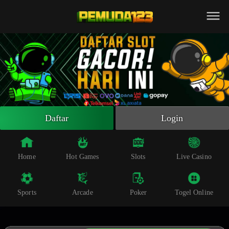
Beranda
Slot Online
Live Casino
Sportsbook
Arcade
Togel Online
Daftar
Login
Poker
Whatsapp
Home
Hot Games
Slots
Live Casino
Telegram
Sports
Arcade
Poker
Togel Online
Livechat