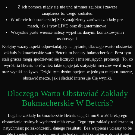
Z ich pomocą nigdy się nie und nimmer zgubisz i zawsze
znajdziesz to, czego szukałeś.
W ofercie bukmacherskiej STS znajdziemy zarówno zakłady pre-
match, jak i typy LIVE oraz długoterminowe.
Wszystkie puste wiersze należy wypełnić danymi kontaktowymi i
osobowymi.
Kolejny ważny aspekt odpowiadający na pytanie, dlaczego warto obstawiać
zakłady bukmacherskie watts Betcris to bonusy bukmacherskie. Poza tym
stali gracze mogą spodziewać się licznych i interesujących promocji. To, co
wyróżnia Betcris to również takie opcje jak statystyki meczów we drużyn
oraz wyniki na żywo. Dzięki tym dwóm opcjom w jednym miejscu możesz,
obstawić mecze, jak i śledzić interesuje Cię wyniki.
Dlaczego Warto Obstawiać Zakłady
Bukmacherskie W Betcris?
Legalne zakłady bukmacherskie Betcris dają Ci możliwość bieżącego
obstawiania realnych wydarzeń mhh żywo. Tego typu zakłady rozliczane są
natychmiast po zakończeniu danego rezultatu. Bez wątpienia ucieszy to be
able to wielu graczy, ponieważ nie będą musieli oczekiwać do ostatniej