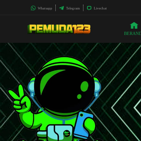
Whatsapp
Telegram
Livechat
BERAN