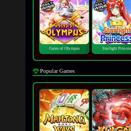
Gates of Olympus
Starlight Princes
Popular Games