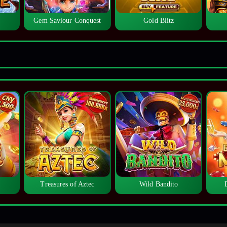
Gem Saviour Conquest
Gold Blitz
Treasures of Aztec
Wild Bandito