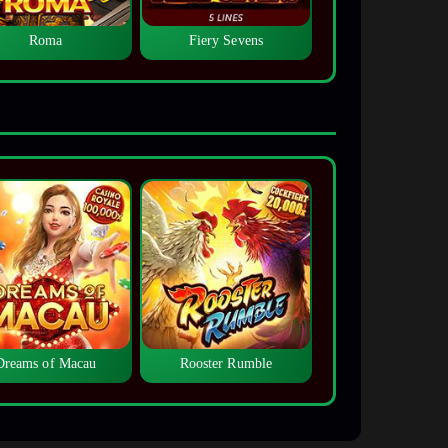
Roma
Fiery Sevens
Dreams of Macau
Rooster Rumble