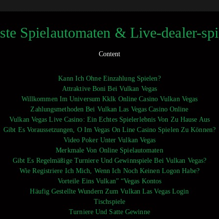
ste Spielautomaten & Live-dealer-spi
Content
Kann Ich Ohne Einzahlung Spielen?
Attraktive Boni Bei Vulkan Vegas
Willkommen Im Universum Kklk Online Casino Vulkan Vegas
Zahlungsmethoden Bei Vulkan Las Vegas Casino Online
Vulkan Vegas Live Casino: Ein Echtes Spielerlebnis Von Zu Hause Aus
Gibt Es Voraussetzungen, O Im Vegas On Line Casino Spielen Zu Können?
Video Poker Unter Vulkan Vegas
Merkmale Von Online Spielautomaten
Gibt Es Regelmäßige Turniere Und Gewinnspiele Bei Vulkan Vegas?
Wie Registriere Ich Mich, Wenn Ich Noch Keinen Logon Habe?
Vorteile Eins Vulkan” “Vegas Kontos
Häufig Gestellte Wundern Zum Vulkan Las Vegas Login
Tischspiele
Turniere Und Satte Gewinne