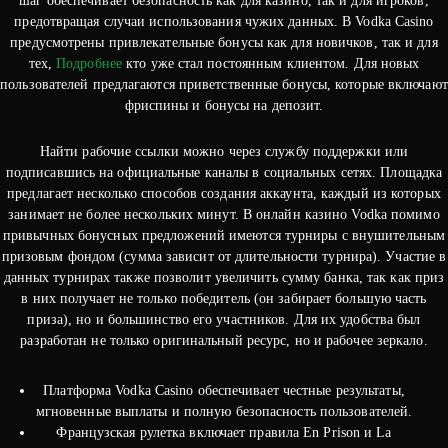
шаг обеспечивает безопасность как для казино, так и для игроков,
предотвращая случаи использования чужих данных. В Vodka Casino
предусмотрены привлекательные бонусы как для новичков, так и для
тех,
Подробнее
кто уже стал постоянным клиентом. Для новых
пользователей предлагаются приветственные бонусы, которые включают
фриспины и бонусы на депозит.
Найти рабочие ссылки можно через службу поддержки или
подписавшись на официальные каналы в социальных сетях. Площадка
предлагает несколько способов создания аккаунта, каждый из которых
занимает не более нескольких минут. В онлайн казино Vodka помимо
привычных бонусных предложений имеются турниры с внушительным
призовым фондом (сумма зависит от длительности турнира). Участие в
данных турнирах также позволит увеличить сумму банка, так как приз
в них получает не только победитель (он забирает большую часть
приза), но и большинство его участников. Для их удобства был
разработан не только оригинальный ресурс, но и рабочее зеркало.
Платформа Vodka Casino обеспечивает честные результаты,
мгновенные выплаты и полную безопасность пользователей.
Французская рулетка включает правила En Prison и La