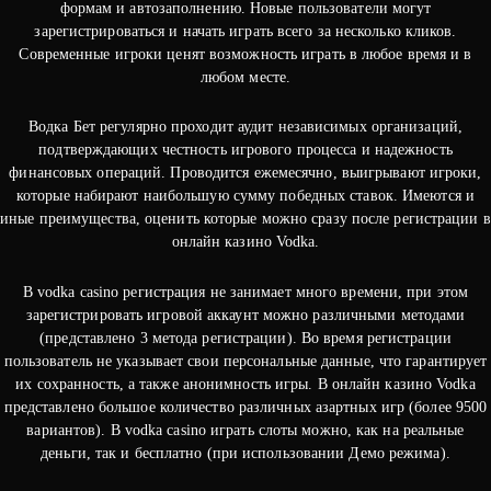
формам и автозаполнению. Новые пользователи могут
зарегистрироваться и начать играть всего за несколько кликов.
Современные игроки ценят возможность играть в любое время и в
любом месте.
Водка Бет регулярно проходит аудит независимых организаций,
подтверждающих честность игрового процесса и надежность
финансовых операций. Проводится ежемесячно, выигрывают игроки,
которые набирают наибольшую сумму победных ставок. Имеются и
иные преимущества, оценить которые можно сразу после регистрации в
онлайн казино Vodka.
В vodka casino регистрация не занимает много времени, при этом
зарегистрировать игровой аккаунт можно различными методами
(представлено 3 метода регистрации). Во время регистрации
пользователь не указывает свои персональные данные, что гарантирует
их сохранность, а также анонимность игры. В онлайн казино Vodka
представлено большое количество различных азартных игр (более 9500
вариантов). В vodka casino играть слоты можно, как на реальные
деньги, так и бесплатно (при использовании Демо режима).