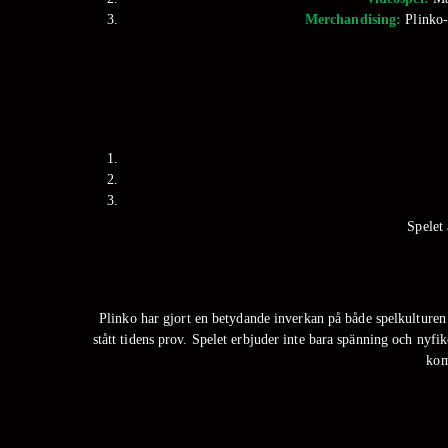
Merchandising:
Plinko-r
Spelet 
Plinko har gjort en betydande inverkan på både spelkulturen 
stått tidens prov. Spelet erbjuder inte bara spänning och nyfi
kom