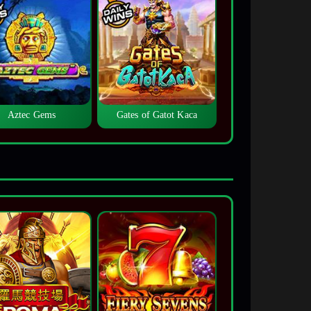
Aztec Gems
Gates of Gatot Kaca