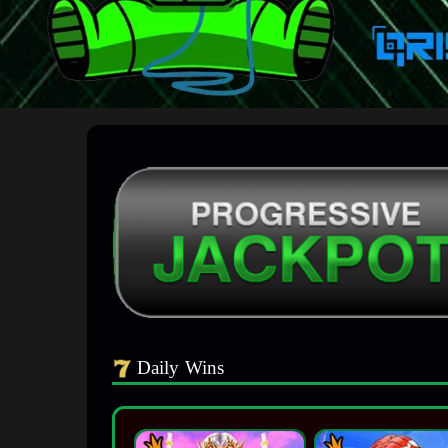
Daily Wins