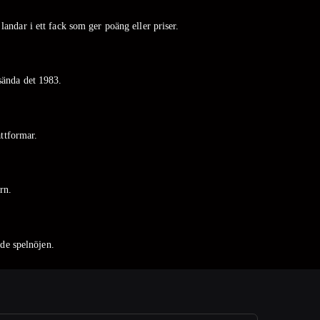
 landar i ett fack som ger poäng eller priser.
sända det 1983.
attformar.
rn.
ade spelnöjen.