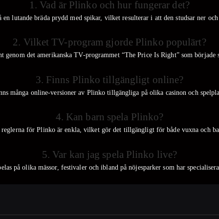
1. Vad är Plinko och hur fungerar det?
å en lutande bräda prydd med spikar, vilket resulterar i att den studsar ner och
2. Vilket TV-program gjorde Plinko populärt?
nt genom det amerikanska TV-programmet “The Price Is Right” som började 
3. Finns Plinko tillgängligt online?
inns många online-versioner av Plinko tillgängliga på olika casinon och spelpl
4. Kan barn spela Plinko?
, reglerna för Plinko är enkla, vilket gör det tillgängligt för både vuxna och ba
5. Var kan jag spela Plinko live?
elas på olika mässor, festivaler och ibland på nöjesparker som har specialiser