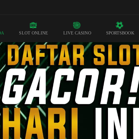
DA
SLOT ONLINE
LIVE CASINO
SPORTSBOOK