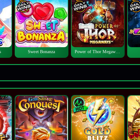
s
Sweet Bonanza
Power of Thor Megaways