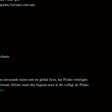
spelets fortsatta relevans.
s charm.
ess nuvarande status som en global ikon, har Plinko verkligen
tsatt tillväxt inom den digitala eran är det tydligt att Plinko
nko
.