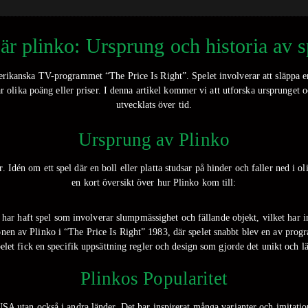
är plinko: Ursprung och historia av s
erikanska TV-programmet “The Price Is Right”. Spelet involverar att släppa e
ar olika poäng eller priser. I denna artikel kommer vi att utforska ursprunget 
utvecklats över tid.
Ursprung av Plinko
r. Idén om ett spel där en boll eller platta studsar på hinder och faller ned i o
en kort översikt över hur Plinko kom till:
ar haft spel som involverar slumpmässighet och fällande objekt, vilket har i
nen av Plinko i “The Price Is Right” 1983, där spelet snabbt blev en av pro
let fick en specifik uppsättning regler och design som gjorde det unikt och lät
Plinkos Popularitet
i USA utan också i andra länder. Det har inspirerat många varianter och imitatio