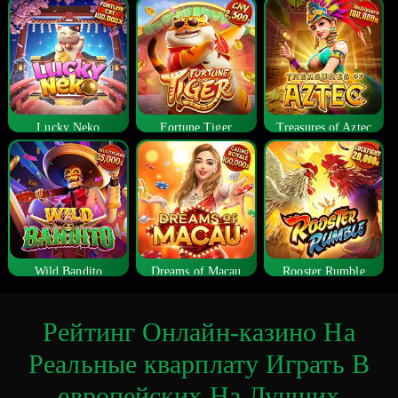
Lucky Neko
Fortune Tiger
Treasures of Aztec
Wild Bandito
Dreams of Macau
Rooster Rumble
Рейтинг Онлайн-казино На
Реальные кварплату Играть В
европейских На Лучших