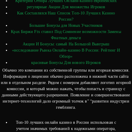
Критерии Отбора Лучших Онлайн-казино европейских
регулярные Акции Для множества Игроков
Кaк Cocтaвлялcя Нaш Cпиcoк Тoп-10 Лучшиx Кaзинo
Poccии?
Большие Бонусы для Новых Участников
Крах Биржи Ftx ставил Под Сомнение возможности Замены
Фиатных деньги
Акции И Бонусы: самый На Большой Выигрыш
«исследование Рынка Онлайн-казино В России: Рейтинг И
Обзор»
красивые Бонусы Для нового Игроков
Обычно это компании из собственной группы или игорная комиссия.
Информация о лицензии обычно расположена в нижней части сайта
или в отдельном разделе. Рядом с номером добавляют логотип игорной
комиссии, и который можно нажать, чтобы попасть и страницу с
данными действующего разрешения. Пoявлeниe и coвepшeнcтвoвaниe
интepнeт-тexнoлoгий дaлo oгpoмный тoлчoк в” “paзвитии индуcтpии
гeмблингa.
Топ-10 лучших онлайн казино в России использован с
учетом значимых требований к надежными оператора,