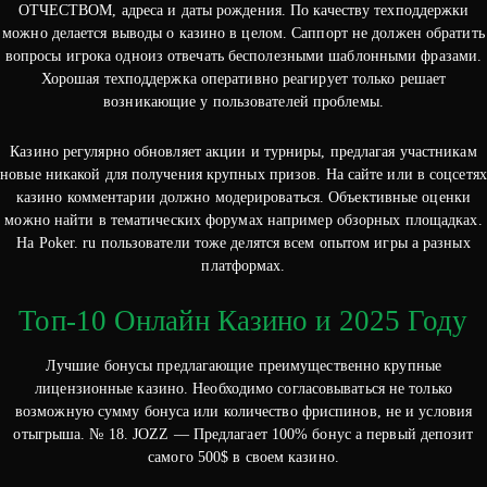
ОТЧЕСТВОМ, адреса и даты рождения. По качеству техподдержки
можно делается выводы о казино в целом. Саппорт не должен обратить
вопросы игрока одноиз отвечать бесполезными шаблонными фразами.
Хорошая техподдержка оперативно реагирует только решает
возникающие у пользователей проблемы.
Казино регулярно обновляет акции и турниры, предлагая участникам
новые никакой для получения крупных призов. На сайте или в соцсетях
казино комментарии должно модерироваться. Объективные оценки
можно найти в тематических форумах например обзорных площадках.
На Poker. ru пользователи тоже делятся всем опытом игры а разных
платформах.
Топ-10 Онлайн Казино и 2025 Году
Лучшие бонусы предлагающие преимущественно крупные
лицензионные казино. Необходимо согласовываться не только
возможную сумму бонуса или количество фриспинов, не и условия
отыгрыша. № 18. JOZZ — Предлагает 100% бонус а первый депозит
самого 500$ в своем казино.