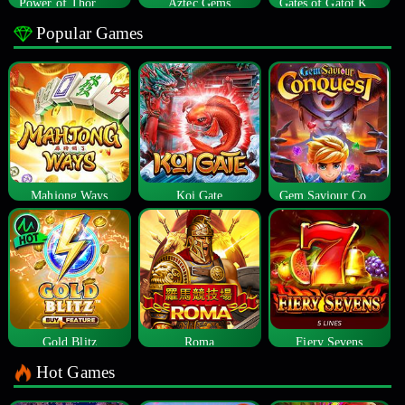
Power of Thor Megaways
Aztec Gems
Gates of Gatot Kaca
Popular Games
Mahjong Ways
Koi Gate
Gem Saviour Conquest
Gold Blitz
Roma
Fiery Sevens
Hot Games