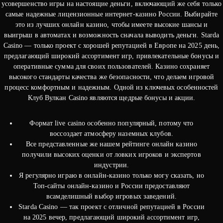
усовершенство игры на настоящие деньги, включающий же себя только
самые надежные лицензионные интернет-казино России. Выбирайте
это из лучших онлайн казино, чтобы имеете высокие шансы и
выигрыш в автоматах и возможность сначала выводить деньги. Starda
Casino — только проект с хорошей репутацией в Европе на 2025 день,
предлагающий широкий ассортимент игр, привлекательные бонусы и
оперативные сумма для своих пользователей. Казино сохраняет
высокого стандарты качества же безопасности, что делаем игровой
процесс комфортным и надежным. Одной из ключевых особенностей
Клуб Вулкан Casino являются щедрые бонусы и акции.
Формат live casino особенно популярный, потому что
воссоздает атмосферу наземных клубов.
Все представленные же нашем рейтинге онлайн казино
получили высоких оценки от ловких игроков и экспертов
индустрии.
Я регулярно играю в онлайн-казино только могу сказать, но
Топ-сайты онлайн-казино и России предоставляют
всамделишный выбор игровых заведений.
Starda Casino — так проект с отличной репутацией в России
на 2025 вечер, предлагающий широкий ассортимент игр,