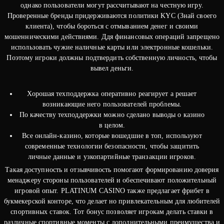
однако пользователи могут рассчитывают на честную игру.
Проверенные бренды придерживаются политики KYC (Знай своего
клиента), чтобы бороться с отмыванием денег и своими
мошенническими действиями. Ддя финансовых операций запрещено
использовать чужие наличные карты или электронные кошельки.
Поэтому игроки должны подтвердить собственную личность, чтобы
вывел деньги.
Хорошая техподдержка оперативно реагирует а решает
возникающие него пользователей проблемы.
По качеству техподдержки можно сделано выводы о казино
в целом.
Все онлайн-казино, которые вошедшие в топ, используют
современные технологии безопасности, чтобы защитить
личные данные и узкопартийные транзакции игроков.
Такая доступность и отзывчивость помогают формированию доверия
менаджеру стороны пользователей и обеспечивают положительный
игровой опыт. PLATINUM CASINO также предлагает фрибет в
букмекерской конторе, что делает но привлекательным для любителей
спортивных ставок. Тот бонус позволяет игрокам делать ставки в
различные спортивные моменты с дополнительными преимущества и