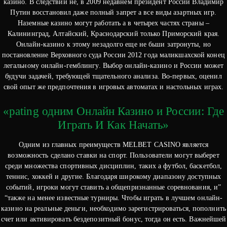
казино. В следствии не, в 2009 недавнем президент России Владимир
Путин восстановил даже полный запрет а все виды азартных игр.
Наземные казино могут работать а в четырех частях страны –
Калининград, Алтайский, Краснодарский только Приморский края.
Онлайн-казино к этому незадолго еще не бьши затронуты, но
постановление Верховного суда России 2012 года маликшахской конец
легальному онлайн-гемблингу. Выбор онлайн-казино и России может
будучи задачей, требующей тщательного анализа. Во-первых, оценил
свой опыт же предпочтения в игровых автоматах и настольных играх.
«рating одним Онлайн Казино и России: Где
Играть И Как Начать»
Одним из главных преимуществ MELBET CASINO является
возможность сделано ставки на спорт. Пользователи могут выберет
среди множества спортивных дисциплин, таких а футбол, баскетбол,
теннис, хоккей и другие. Благодаря широкому диапазону доступных
событий, игроки могут ставить а общепризнанные соревнования, и”
“также на менее известные турниры. Чтобы играть в лучшем онлайн-
казино на реальные деньги, необходимо зарегистрироваться, пополнить
счет или активировать бездепозитный бонус, тогда он есть. Важнейшей