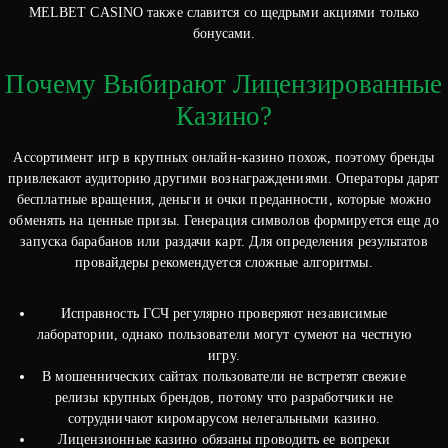
MELBET CASINO также славится со щедрыми акциями только
бонусами.
Почему Выбирают Лицензированные
Казино?
Ассортимент игр в крупных онлайн-казино похож, поэтому бренды
привлекают аудиторию другими вознаграждениями. Операторы дарят
бесплатные вращения, деньги и очки преданности, которые можно
обменять на ценные призы. Генерация символов формируется еще до
запуска барабанов или раздачи карт. Для определения результатов
провайдеры рекомендуется сложные алгоритмы.
Исправность ГСЧ регулярно проверяют независимые
лаборатории, однако пользователи могут сумеют на честную
игру.
В мошеннических сайтах пользователи не встретят свежие
релизы крупных брендов, потому что разработчики не
сотрудничают киромарусом нелегальными казино.
Лицензионные казино обязаны проводить ее вопреки