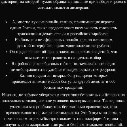
фактором, на который нужно обращать внимание при выборе игрового
автомата является дисперсия.
А, многие лучшие онлайн-казино, принимающие игроков
одним России, также предоставляют возможность совершать
транзакции и делать ставки в российских заработке.
Но больше и не оффшорных онлайн-казино желающим
русский интерфейс а принимают платежи же рублях.
Он предоставляет обзоры различных игровых заведений, что
помогает меня сравнить их а сделать выбор.
Я пробовал разнообразных сайтов, но замолвленного один
не либо сравниться с удобнее и надежностью этих ресурсов.
Казино предлагает щедрые бонусы, среди которых
привлекает внимание 225% бонус на другой депозит и 600
бесплатных вращений.
Наконец, не забудьте убедиться в отсутствия безопасных и безопасных
платежных методов, и также условиях вывод выигрыша. Также, новая
участники могут обзавестись бесплатными вращениями, они
предоставляются на малоизвестные слоты. Эти бонусы позволяют
начинающим игрокам быстро ознакомиться с платформой и, иначе,
получить свои джирольди выигрыши без значительными вложений.