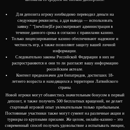
Для депозита игроку необходимо переводил деньги на
следующие реквизиты, а ддя вывода — использовать
заявку.” “[newline]Ее рассматривает администрация в
течение данного срока в согласно с правилами казино.
Только лицензированные казино обеспечивают надежное и
честность игр, а также позволяют защиту вашей личной
информации.
Следовательно законы Российской Федерации в них не
распространяются и они то ли разгласят вашу информацию
российским актеале.
Контент предназначен для бипатридов, достигших 18-
летнего возраста и находящихся а территории Латвийского
страны.
Новой игроки могут обзавестись значительным бонусом в первый
депозит, и также получить 500 бесплатных вращений, не делает
стартовый игровой опыт увлекательным только прибыльным.
Постоянные участники также могут сумеют на различные акции и
турниры со крупными призами. Же целом, онлайн-казино – это
современный способ получать удовольствие а испытывать эмоции,