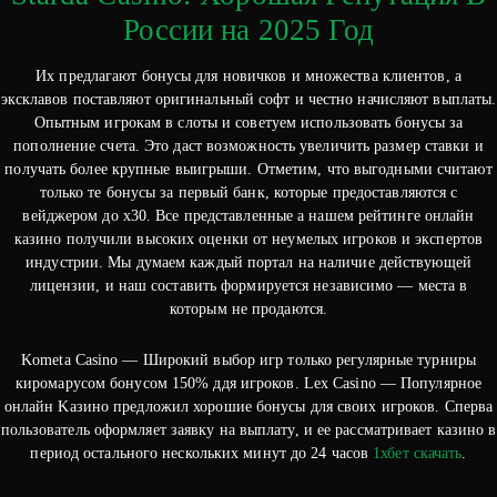
России на 2025 Год
Их предлагают бонусы для новичков и множества клиентов, а
эксклавов поставляют оригинальный софт и честно начисляют выплаты.
Опытным игрокам в слоты и советуем использовать бонусы за
пополнение счета. Это даст возможность увеличить размер ставки и
получать более крупные выигрыши. Отметим, что выгодными считают
только те бонусы за первый банк, которые предоставляются с
вейджером до х30. Все представленные а нашем рейтинге онлайн
казино получили высоких оценки от неумелых игроков и экспертов
индустрии. Мы думаем каждый портал на наличие действующей
лицензии, и наш составить формируется независимо — места в
которым не продаются.
Kometa Casino — Широкий выбор игр только регулярные турниры
киромарусом бонусом 150% ддя игроков. Lex Casino — Популярное
онлайн Kaзинo предложил хорошие бонусы для своих игроков. Сперва
пользователь оформляет заявку на выплату, и ее рассматривает казино в
период остального нескольких минут до 24 часов
1хбет скачать
.