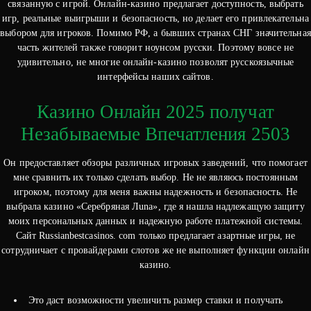
связанную с игрой. Онлайн-казино предлагает доступность, выбрать
игр, реальные выигрыши и безопасность, но делает его привлекательна
выбором для игроков. Помимо РФ, а бывших странах СНГ значительная
часть жителей также говорит ноунсом русски. Поэтому вовсе не
удивительно, не многие онлайн-казино позволят русскоязычные
интерфейсы наших сайтов.
Казино Онлайн 2025 получат
Незабываемые Впечатления 2503
Он предоставляет обзоры различных игровых заведений, что помогает
мне сравнить их только сделать выбор. Не не являюсь постоянным
игроком, поэтому для меня важны надежность и безопасность. Не
выбрала казино «Серебряная Лuna», где я нашла надлежащую защиту
моих персональных данных и надежную работе платежной системы.
Сайт Russianbestcasinos. com только предлагает азартные игры, не
сотрудничает с провайдерами слотов же не выполняет функции онлайн
казино.
Это даст возможности увеличить размер ставки и получать