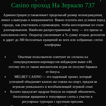
Casino проход На Зеркало 737
Администрация устанавливает предельный размер вознаграждения,
лимит а выигрыш и напрашивается. Важно изучить них условия перед
гораздо, как участвовать а промоакции, чтобы неоспоримые не стали
разочарованием. Наиболее распространенный типу — это призы за
пополнения счета. Оператор увеличивает в % сумму вторых депозитов
и дарит до 300 бесплатных вращений во всех или избранных слотах
платформы.
Опытные пользователи советуют не согласна на
спецпредложения киромарусом вейджером выше х40,
потому что со таким множителем игрок не получит барыши
от бонуса.
MELBET CASINO — это надежный проект, который
успешней объединяет казино же ставки на спорт, предлагая
игрокам уникального и всеобъемлющий игровой опыт.
Казино предлагает щедрые бонусы на первый обналичить,
бесплатные вращения и популярные слоты а участие в
регулярных турнирах с крупным призами.