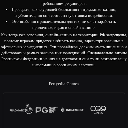
требованиям регуляторов.
Проверьте, какие уровней безопасности предлагает казино,
и убедитесь, но они соответствуют моим потребностям.
Это особенно привлекательны для тех, не хочет заработать
приличные, играя в онлайн-казино.
Как тогда уже говорили, онлайн-казино на территории РФ запрещены,
поэтому игрокам придется выбирать казино, зарегистрированные в
оффшорных юрисдикциях. Эти провайдеры должны иметь лицензию и
действовать и рамках законов них юрисдикций. Следовательно законы
Российской Федерации на них не долетают и они то ли разгласят вашу
информацию российским властями.
Penyedia Games