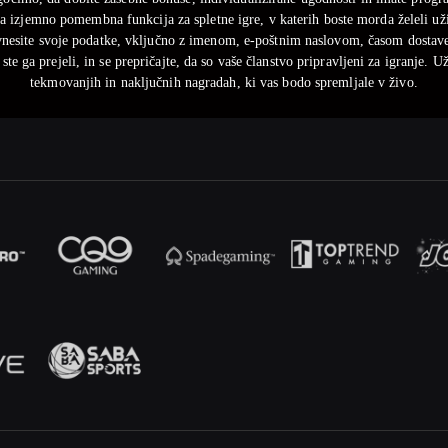
na izjemno pomembna funkcija za spletne igre, v katerih boste morda želeli uživ
, vnesite svoje podatke, vključno z imenom, e-poštnim naslovom, časom dostave
 ste ga prejeli, in se prepričajte, da so vaše članstvo pripravljeni za igranje
tekmovanjih in naključnih nagradah, ki vas bodo spremljale v živo.