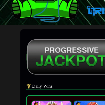
Daily Wins