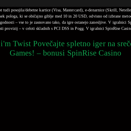
t tudi posojila/debetne kartice (Visa, Mastercard), e-denarnice (Skrill, Netell
nesek pologa, ki se običajno giblje med 10 in 20 USD, odvisno od izbrane met
odnosti – vse to je zasnovano tako, da igre ostanejo zanesljive. V igralnici Sp
ti provizij – v celoti skladnih s PCI DSS in Pogg. V igralnici SpinRise Casino 
i'm Twist Povečajte spletno iger na sreč
Games! – bonusi SpinRise Casino