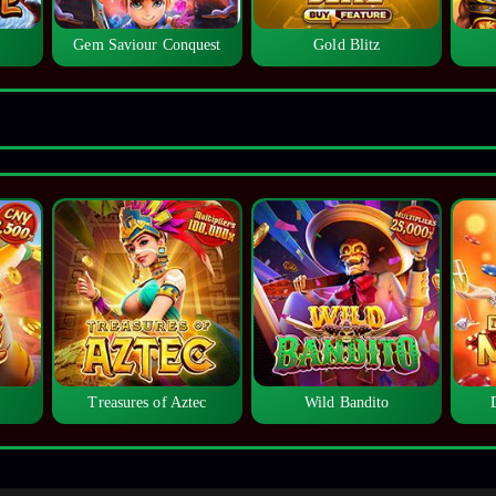
Gem Saviour Conquest
Gold Blitz
Treasures of Aztec
Wild Bandito