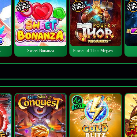
s
Sweet Bonanza
Power of Thor Megaways