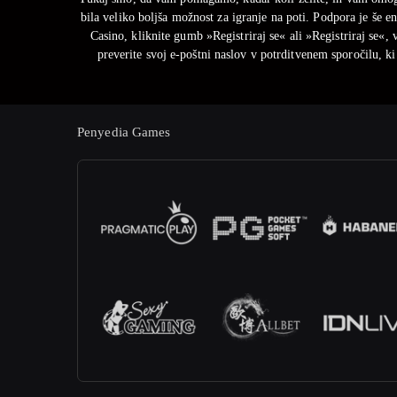
bila veliko boljša možnost za igranje na poti. Podpora je še e
Casino, kliknite gumb »Registriraj se« ali »Registriraj se«
preverite svoj e-poštni naslov v potrditvenem sporočilu, ki
Penyedia Games