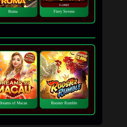
Roma
Fiery Sevens
Dreams of Macau
Rooster Rumble