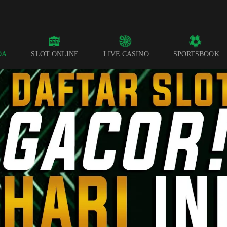
DA
SLOT ONLINE
LIVE CASINO
SPORTSBOOK