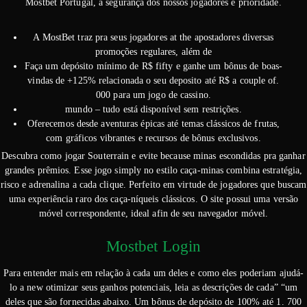
Mostbet Portugal, a segurança dos nossos jogadores é prioridade.
A MostBet traz pra seus jogadores at the apostadores diversas
promoções regulares, além de
Faça um depósito mínimo de R$ fifty e ganhe um bônus de boas-
vindas de +125% relacionada o seu deposito até R$ a couple of.
000 para um jogo de cassino.
mundo – tudo está disponível sem restrições.
Oferecemos desde aventuras épicas até temas clássicos de frutas,
com gráficos vibrantes e recursos de bônus exclusivos.
Descubra como jogar Souterrain e evite because minas escondidas pra ganhar
grandes prêmios. Esse jogo simply no estilo caça-minas combina estratégia,
risco e adrenalina a cada clique. Perfeito em virtude de jogadores que buscam
uma experiência raro dos caça-níqueis clássicos. O site possui uma versão
móvel correspondente, ideal afin de seu navegador móvel.
Mostbet Login
Para entender mais em relação à cada um deles e como eles poderiam ajudá-
lo a new otimizar seus ganhos potenciais, leia as descrições de cada” “um
deles que são fornecidas abaixo. Um bônus de depósito de 100% até 1. 700