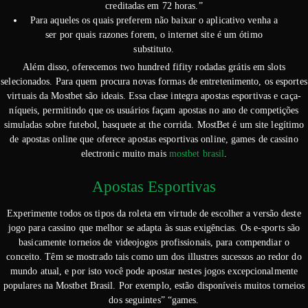
creditadas em 72 horas.”
Para aqueles os quais preferem não baixar o aplicativo venha a
ser por quais razones forem, o internet site é um ótimo
substituto.
Além disso, oferecemos two hundred fifity rodadas grátis em slots
selecionados. Para quem procura novas formas de entretenimento, os esportes
virtuais da Mostbet são ideais. Essa clase integra apostas esportivas e caça-
níqueis, permitindo que os usuários façam apostas no ano de competições
simuladas sobre futebol, basquete at the corrida. MostBet é um site legítimo
de apostas online que oferece apostas esportivas online, games de cassino
electronic muito mais
mostbet brasil
.
Apostas Esportivas
Experimente todos os tipos da roleta em virtude de escolher a versão deste
jogo para cassino que melhor se adapta às suas exigências. Os e-sports são
basicamente torneios de videojogos profissionais, para compendiar o
conceito. Têm se mostrado tais como um dos illustres sucessos ao redor do
mundo atual, e por isto você pode apostar nestes jogos excepcionalmente
populares na Mostbet Brasil. Por exemplo, estão disponíveis muitos torneios
dos seguintes” “games.