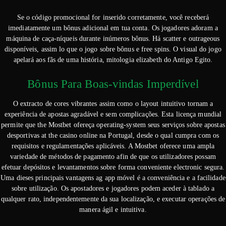
Se o código promocional for inserido corretamente, você receberá
imediatamente um bônus adicional em tua conta. Os jogadores adoram a
máquina de caça-níqueis durante inúmeros bônus. Há scatter e outrageous
disponíveis, assim lo que o jogo sobre bônus e free spins. O visual do jogo
apelará aos fãs de uma história, mitologia elizabeth do Antigo Egito.
Bônus Para Boas-vindas Imperdível
O extracto de cores vibrantes assim como o layout intuitivo tornam a
experiência de apostas agradável e sem complicações. Esta licença mundial
permite que the Mostbet ofereça operating-system seus serviços sobre apostas
desportivas at the casino online na Portugal, desde o qual cumpra com os
requisitos e regulamentações aplicáveis. A Mostbet oferece uma ampla
variedade de métodos de pagamento afin de que os utilizadores possam
efetuar depósitos e levantamentos sobre forma conveniente electronic segura.
Uma dieses principais vantagens ag app móvel é a conveniência e a facilidade
sobre utilização. Os apostadores e jogadores podem aceder à tablado a
qualquer rato, independentemente da sua localização, e executar operações de
manera ágil e intuitiva.