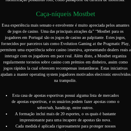
Caça-níqueis Mostbet
Essa experiência mais sensato e envolvente é muito apreciada pelos amantes
de jogos de casino. Uma das principais atrações da” “Mostbet para os
jogadores em Portugal são os jogos de casino ao palpitante. Estes jogos,
fornecidos por parceiros tais como Evolution Gaming at the Pragmatic Play,
permitem uma experiência sobre casino imersiva, apresentando dealers reais a
interagir com os jogadores em pace real. Além disto, a Mostbet organiza
regularmente torneios sobre casino com prémios em dinheiro, assim como
jogos rápidos la cual oferecem recompensas instantâneas. Estas iniciativas
ajudam a manter operating system jogadores motivados electronic envolvidos
na trampolín.
Esta casa de apostas esportivas possui alguma lista de mercados
de apostas esportivas, e os usuários podem fazer apostas como o
sobre/sub, handicap, entre outros.
A formação inclui mais de 20 esportes, o os quais é bastante
impressionante para uma incapere de apostas tão nova.
Cada medida é aplicada rigorosamente para proteger nossos