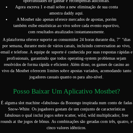
oportunidades de ganhar e recompensas adicionais.
Agora escreva 1 e-mail sobre a new eliminação de sua conta
amostra daddy aqui.
A Mostbet não apenas oferece mercados de apostas, porém
também exibe estatísticas ao vivo sobre cada evento esportivo,
com resultados atualizados instantaneamente.
A plataforma oferece suporte ao consumidor 24 horas durante dia, 7″ “dias
por semana, durante meio de vários canais, incluindo conversation ao vivo,
email e telefone. A equipe de suporte é conhecida por suas respostas rápidas e
profissionais, garantindo que todos operating-system problemas sejam
resolvidos de forma rápida e eficiente. Além disso, os games de casino ao
vivo da Mostbet oferecem limites sobre apostas variados, acomodando tanto
jogadores casuais quanto os para alto-nível.
Posso Baixar Um Aplicativo Mostbet?
É alguma slot machine «fabulosa» da Booongo inspirada num conto de fadas
Snow-White. Os jogadores gostam de um conjunto de características
fabulosas o qual inclui jogos sobre scatter, wild, wild multiplicador, free
rounds at the jogos de bônus. As combinações são geradas com três, quatro, e
cinco valores idênticos.