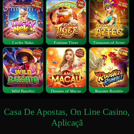
Lucky Neko
Fortune Tiger
Treasures of Aztec
Wild Bandito
Dreams of Macau
Rooster Rumble
Casa De Apostas, On Line Casino,
Aplicaçã