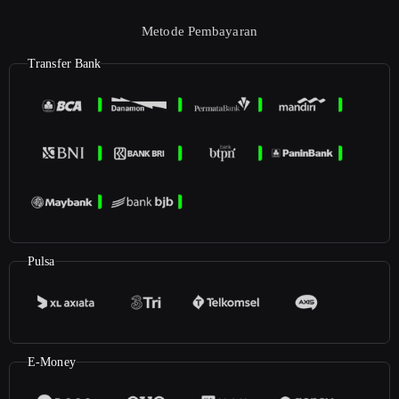
Metode Pembayaran
Transfer Bank
Pulsa
E-Money