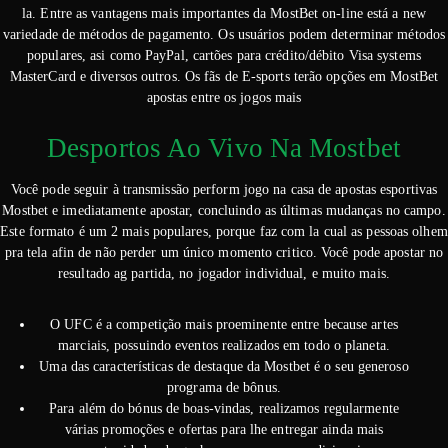
la. Entre as vantagens mais importantes da MostBet on-line está a new
variedade de métodos de pagamento. Os usuários podem determinar métodos
populares, asi como PayPal, cartões para crédito/débito Visa systems
MasterCard e diversos outros. Os fãs de E-sports terão opções em MostBet
apostas entre os jogos mais
Desportos Ao Vivo Na Mostbet
Você pode seguir à transmissão perform jogo na casa de apostas esportivas
Mostbet e imediatamente apostar, concluindo as últimas mudanças no campo.
Este formato é um 2 mais populares, porque faz com la cual as pessoas olhem
pra tela afin de não perder um único momento critico. Você pode apostar no
resultado ag partida, no jogador individual, e muito mais.
O UFC é a competição mais proeminente entre because artes
marciais, possuindo eventos realizados em todo o planeta.
Uma das características de destaque da Mostbet é o seu generoso
programa de bônus.
Para além do bónus de boas-vindas, realizamos regularmente
várias promoções e ofertas para lhe entregar ainda mais