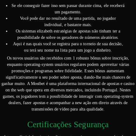
Se ele conseguir fazer isso sem passar durante cima, ele receberá
um pagamento.
Você pode dar no resultado de uma partida, no jogador
individual, e bastante mais.
Os sistemas elizabeth estratégias de apostas não tinham ter a
possibilidade de sobre os geradores de números aleatórios.
Aqui é nas quais você se registra para o torneio de sua decisão,
ou terá seu nome na lista para um jogo a dinheiro.
Os novos usuários são recebidos com 1 robusto bônus sobre inscrição,
enquanto operating-system usuários regulares podem aproveitar várias
promoções e programas sobre fidelidade. Esses bônus aumentam
significativamente u seu poder sobre aposta, dando-lhe mais chances de
ganhar muito. A Mostbet é uma plataforma internacional de apostas e casino
on the web que opera em diversos mercados, incluindo Portugal. Nestes
games, os jogadores tem a possibilidade de interagir com operating-system
dealers, fazer apostas e acompanhar a new ação em direto através de
transmissões de vídeo para alta qualidade.
Certificações Segurança