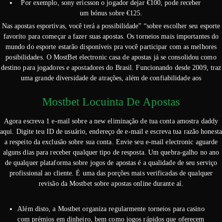
Por exemplo, sony ericsson o jogador dejar €100, pode receber
um bónus sobre €125.
Nas apostas esportivas, você terá a possibilidade” “sobre escolher seu esporte
favorito para começar a fazer suas apostas. Os torneios mais importantes do
mundo do esporte estarão disponíveis pra você participar com as melhores
posibilidades. O MostBet electronic casa de apostas já se consolidou como
destino para jogadores e apostadores do Brasil. Funcionando desde 2009, traz
uma grande diversidade de atrações, além de confiabilidade aos
Mostbet Locuinta De Apostas
Agora escreva 1 e-mail sobre a new eliminação de tua conta amostra daddy
aqui. Digite teu ID de usuário, endereço de e-mail e escreva tua razão honesta
a respeito da exclusão sobre sua conta. Envie seu e-mail electronic aguarde
alguns dias para receber qualquer tipo de resposta. Um quebra-galho no ano
de qualquer plataforma sobre jogos de apostas é a qualidade de seu serviço
profissional ao cliente. É uma das porções mais verificadas de qualquer
revisão da Mostbet sobre apostas online durante aí.
Além disto, a Mostbet organiza regularmente torneios para casino
com prémios em dinheiro, bem como jogos rápidos que oferecem