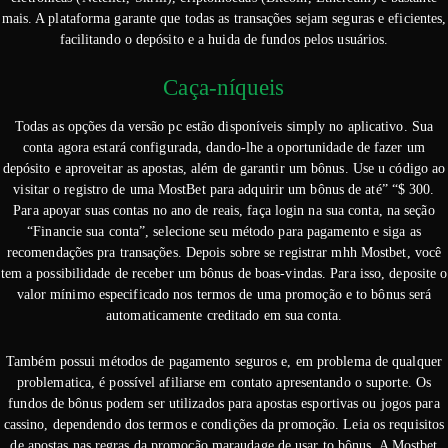
mais. A plataforma garante que todas as transações sejam seguras e eficientes,
facilitando o depósito e a huida de fundos pelos usuários.
Caça-níqueis
Todas as opções da versão pc estão disponíveis simply no aplicativo. Sua
conta agora estará configurada, dando-lhe a oportunidade de fazer um
depósito e aproveitar as apostas, além de garantir um bônus. Use u código ao
visitar o registro de uma MostBet para adquirir um bônus de até” “$ 300.
Para apoyar suas contas no ano de reais, faça login na sua conta, na seção
“Financie sua conta”, selecione seu método para pagamento e siga as
recomendações pra transações. Depois sobre se registrar mhh Mostbet, você
tem a possibilidade de receber um bônus de boas-vindas. Para isso, deposite o
valor mínimo especificado nos termos de uma promoção e to bônus será
automaticamente creditado em sua conta.
Também possui métodos de pagamento seguros e, em problema de qualquer
problematica, é possível afiliarse em contato apresentando o suporte. Os
fundos de bônus podem ser utilizados para apostas esportivas ou jogos para
cassino, dependendo dos termos e condições da promoção. Leia os requisitos
de apostas nas regras da promoção maraudage de usar to bônus. A Mostbet