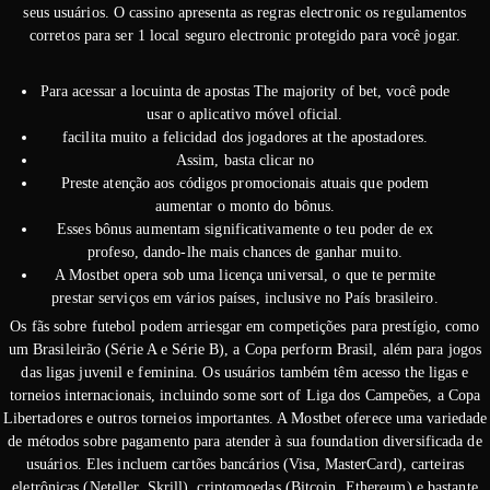
seus usuários. O cassino apresenta as regras electronic os regulamentos
corretos para ser 1 local seguro electronic protegido para você jogar.
Para acessar a locuinta de apostas The majority of bet, você pode
usar o aplicativo móvel oficial.
facilita muito a felicidad dos jogadores at the apostadores.
Assim, basta clicar no
Preste atenção aos códigos promocionais atuais que podem
aumentar o monto do bônus.
Esses bônus aumentam significativamente o teu poder de ex
profeso, dando-lhe mais chances de ganhar muito.
A Mostbet opera sob uma licença universal, o que te permite
prestar serviços em vários países, inclusive no País brasileiro.
Os fãs sobre futebol podem arriesgar em competições para prestígio, como
um Brasileirão (Série A e Série B), a Copa perform Brasil, além para jogos
das ligas juvenil e feminina. Os usuários também têm acesso the ligas e
torneios internacionais, incluindo some sort of Liga dos Campeões, a Copa
Libertadores e outros torneios importantes. A Mostbet oferece uma variedade
de métodos sobre pagamento para atender à sua foundation diversificada de
usuários. Eles incluem cartões bancários (Visa, MasterCard), carteiras
eletrônicas (Neteller, Skrill), criptomoedas (Bitcoin, Ethereum) e bastante