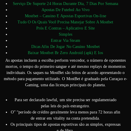
Serviço De Suporte 24 Horas Durante Dia, 7 Dias Por Semana
Apostas De Futebol Ao Vivo
Mostbet – Cassino E Apostas Esportivas On-line
Tudo O Os Quais Você Precisa Manejar Sobre A Mostbet
Prós E Contras – Aplicativo E Site
Simples
Entrar Via Steam
Dicas Afin De Jogar No Cassino Mostbet
Baixar Mostbet Br Zero Android (apk) E Ios
As apostas incluem a escolha perform vencedor, o número de oponentes
mortos, o tempo do primeiro sangue e até mesmo replays de momentos
individuais. Os saques na MostBet são feitos de acordo apresentando o
método para pagamento utilizado. O MostBet é graduado pela Curaçao e-
Gaming, uma das licenças principais do planeta.
Para ser declarado lawful, um site precisa ser regulamentado
pelas leis do país estrangeiro.
O” “período de crédito geralmente leva menos para 72 horas afin
de entrar em vitality na conta pretendida.
Os principais tipos de apostas esportivas são as simples, expressas
e de libro.