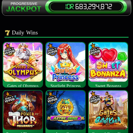
Daily Wins
Gates of Olympus
Starlight Princess
Sweet Bonanza