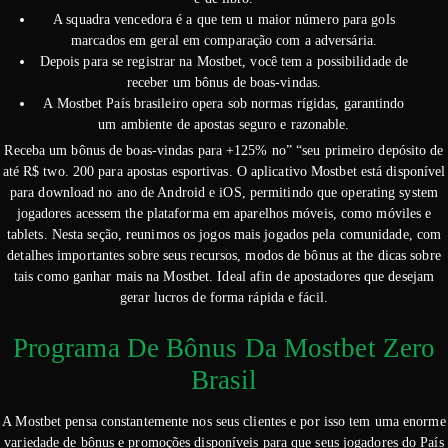
A squadra vencedora é a que tem u maior número para gols
marcados em geral em comparação com a adversária.
Depois para se registrar na Mostbet, você tem a possibilidade de
receber um bônus de boas-vindas.
A Mostbet País brasileiro opera sob normas rígidas, garantindo
um ambiente de apostas seguro e razonable.
Receba um bônus de boas-vindas para +125% no” “seu primeiro depósito de
até R$ two. 200 para apostas esportivas. O aplicativo Mostbet está disponível
para download no ano de Android e iOS, permitindo que operating system
jogadores acessem the plataforma em aparelhos móveis, como móviles e
tablets. Nesta seção, reunimos os jogos mais jogados pela comunidade, com
detalhes importantes sobre seus recursos, modos de bônus at the dicas sobre
tais como ganhar mais na Mostbet. Ideal afin de apostadores que desejam
gerar lucros de forma rápida e fácil.
Programa De Bônus Da Mostbet Zero
Brasil
A Mostbet pensa constantemente nos seus clientes e por isso tem uma enorme
variedade de bônus e promoções disponíveis para que seus jogadores do País