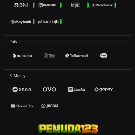
Pulsa
E-Money