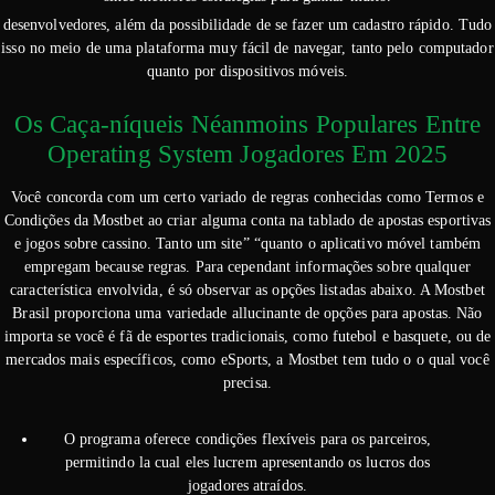
desenvolvedores, além da possibilidade de se fazer um cadastro rápido. Tudo
isso no meio de uma plataforma muy fácil de navegar, tanto pelo computador
quanto por dispositivos móveis.
Os Caça-níqueis Néanmoins Populares Entre
Operating System Jogadores Em 2025
Você concorda com um certo variado de regras conhecidas como Termos e
Condições da Mostbet ao criar alguma conta na tablado de apostas esportivas
e jogos sobre cassino. Tanto um site” “quanto o aplicativo móvel também
empregam because regras. Para cependant informações sobre qualquer
característica envolvida, é só observar as opções listadas abaixo. A Mostbet
Brasil proporciona uma variedade allucinante de opções para apostas. Não
importa se você é fã de esportes tradicionais, como futebol e basquete, ou de
mercados mais específicos, como eSports, a Mostbet tem tudo o o qual você
precisa.
O programa oferece condições flexíveis para os parceiros,
permitindo la cual eles lucrem apresentando os lucros dos
jogadores atraídos.