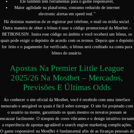
Ele também tem ferramentas para o game responsável,
Maior agilidade na plataforma, consumo reduzido de internet
electronic alertas em speed real.”
Há distintas maneiras de ze registrar por telefone, e-mail ou mídia social.
Outra maneira de obter o bônus é usar o código promocional da Mostbet –
BETBONUSIN. Insira esse código no ámbito e você receberá um bônus, os
quais pode exigir o depósito de acordo com os termos. Depois que o depósito
for feito e o pagamento for verificado, u bônus será creditado na conta para
bônus do usuário.
Apostas Na Premier Little League
2025/26 Na Mostbet – Mercados,
Previsões E Últimas Odds
Ao conhecer o site oficial da Mostbet, você é recebido com uma interface
mesurado e amigável os quais é fácil sobre navegar. O site foi projetado com
o usuário na mente, garantindo os quais mesmo os novatos possam se
encauzar facilmente. O sinopsis de cores vibrantes e o design intuitivo tornam
a experiência de apostas agradável e search engine marketing complicações.
O game responsável na MostBet é fundamental afin de as finanças pessoais de