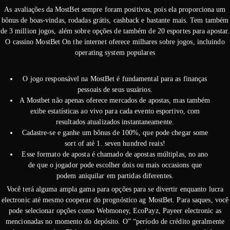
As avaliações da MostBet sempre foram positivas, pois ela proporciona um
bônus de boas-vindas, rodadas grátis, cashback e bastante mais. Tem também
de 3 million jogos, além sobre opções de também de 20 esportes para apostar.
O cassino MostBet On the internet oferece milhares sobre jogos, incluindo
operating system populares
O jogo responsável na MostBet é fundamental para as finanças
pessoais de seus usuários.
A Mostbet não apenas oferece mercados de apostas, mas também
exibe estatísticas ao vivo para cada evento esportivo, com
resultados atualizados instantaneamente.
Cadastre-se e ganhe um bônus de 100%, que pode chegar some
sort of até 1. seven hundred reais!
Esse formato de aposta é chamado de apostas múltiplas, no ano
de que o jogador pode escolher dois ou mais occasions que
podem aniquilar em partidas diferentes.
Você terá alguma ampla gama para opções para se divertir enquanto lucra
electronic até mesmo cooperar do prognóstico ag MostBet. Para saques, você
pode selecionar opções como Webmoney, EcoPayz, Payeer electronic as
mencionadas no momento do depósito. O” “período de crédito geralmente