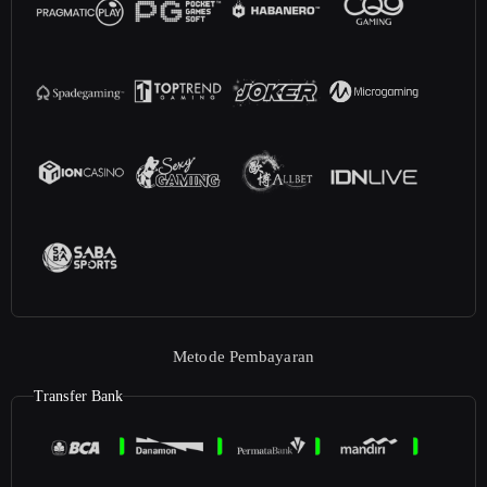
Metode Pembayaran
Transfer Bank