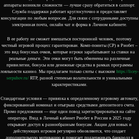
аппараты возникли сложности — лучше сразу обратиться в саппорт.
Служба поддержки работает круглосуточно и предоставляет
консультации по любым вопросам. Для связи с сотрудниками доступны
электронная почта, онлайн чат и форма в Личном кабинете.
В ее работу не сможет вмешаться посторонний человек, поэтому
честный игровой процесс гарантирован. Комп-поинты (CP) в Риобет –
это вид бонусных очков, которые игроки зарабатывают за ставки на
реальные деньги. Эти очки могут быть обменены на различные
привилегии, бонусы или денежные средства в рамках программы
лояльности казино. Мы предлагаем только слоты с высоким
https://licey-
serpuhov.ru/
RTP, разной степенью волатильности и уникальными
характеристиками.
Стандартные условия — привязка к определенному игровому автомату,
фиксированный номинал и отыгрыш средствами депозитного счета.
Промо предложения — еще один повод зарегистрироваться на сайте
оператора. Вход в Личный кабинет Риобет в России в 2025 году
открывает доступ к разнообразным бонусам. Акции для новых и
действующих игроков регулярно обновляются, что создает
дополнительную мотивацию и помогает поддерживать банкролл в