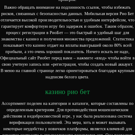
Важно обращать внимание на подлинность ссылок, чтобы избежать
рисков, связанных с безопасностью данных. Мобильная версия Рио Бет
отличается высокой производительностью и удобным интерфейсом, что
гарантирует комфортную игру без задержек и ошибок. Таким образом,
процесс регистрации в РиоБет — это быстрый и удобный шаг для
знакомства с казино и получения множества предложений. Статистика
показывает что казино отдает на вплаты выигрышей около 80% всей
прибыли, а это очень хороший показатель. Ничего искать не надо,
Официальный сайт Риобет перед вами – нажмите «вход» чтобы войти в
свою учетную запись или «регистрация, чтобы создать новый аккаунт.
В меню на главной странице легко ориентироваться благодаря крупным
надписям белого цвета.
казино рио бет
Ассортимент поделен на категории и каталоги, которые составлены по
определенным критериям. Для противодействия мошенническим
действиям и недобросовестной игре, у нас была реализована система
верификации пользователей. Эта мера, хоть и может вызывать
некоторые неудобства у новичков платформы, является ключевой для