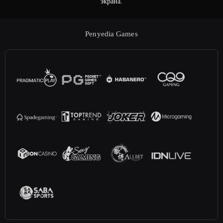
экрана.
Penyedia Games