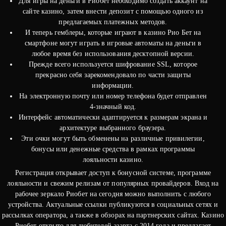
Для игры на деньги в Риобет необходимо создать аккаунт на
сайте казино, затем внести депозит с помощью одного из
предлагаемых платежных методов.
И теперь гемблеры, которые играют в казино Рио Бет на
смартфоне могут играть в игровые автоматы на деньги в
любое время без использования десктопной версии.
Прежде всего используется шифрование SSL, которое
прекрасно себя зарекомендовало по части защиты
информации.
На электронную почту или номер телефона будет отправлен
4-значный код.
Интерфейс автоматически адаптируется к размерам экрана и
архитектуре выбранного браузера.
Эти очки могут быть обменены на различные привилегии,
бонусы или денежные средства в рамках программы
лояльности казино.
Регистрация открывает доступ к бонусной системе, программе
лояльности и свежим релизам от популярных провайдеров. Вход на
рабочее зеркало Риобет на сегодня можно выполнить с любого
устройства. Актуальные ссылки публикуются в социальных сетях и
рассылках оператора, а также в обзорах на партнерских сайтах. Казино
Риобет открыто для любителей азарта с 2014 года и предлагает