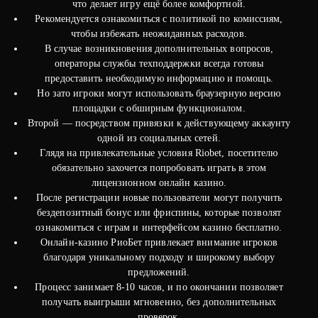
что делает игру ещё более комфортной.
Рекомендуется ознакомиться с политикой по комиссиям,
чтобы избежать неожиданных расходов.
В случае возникновения дополнительных вопросов,
операторы службы техподдержки всегда готовы
предоставить необходимую информацию и помощь.
Но зато игроки могут использовать браузерную версию
площадки с обширным функционалом.
Второй — посредством привязки к действующему аккаунту
одной из социальных сетей.
Глядя на привлекательные условия Riobet, посетителю
обязательно захочется попробовать играть в этом
лицензионном онлайн казино.
После регистрации новые пользователи могут получить
бездепозитный бонус или фриспины, которые позволят
ознакомиться с играм и интерфейсом казино бесплатно.
Онлайн-казино РиоБет привлекает внимание игроков
благодаря уникальному подходу и широкому выбору
предложений.
Процесс занимает 8-10 часов, и по окончании позволяет
получать выигрыши мгновенно, без дополнительных
проверок.