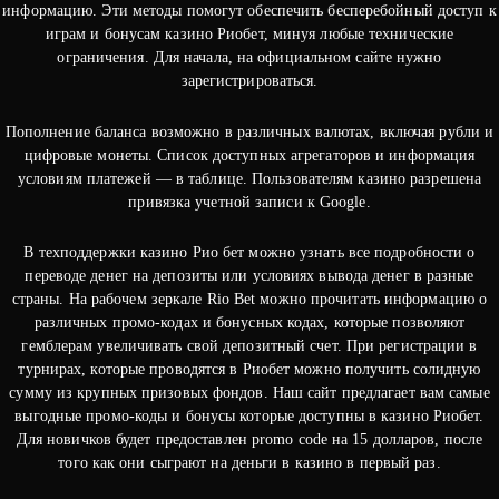
информацию. Эти методы помогут обеспечить бесперебойный доступ к
играм и бонусам казино Риобет, минуя любые технические
ограничения. Для начала, на официальном сайте нужно
зарегистрироваться.
Пополнение баланса возможно в различных валютах, включая рубли и
цифровые монеты. Список доступных агрегаторов и информация
условиям платежей — в таблице. Пользователям казино разрешена
привязка учетной записи к Google.
В техподдержки казино Рио бет можно узнать все подробности о
переводе денег на депозиты или условиях вывода денег в разные
страны. На рабочем зеркале Rio Bet можно прочитать информацию о
различных промо-кодах и бонусных кодах, которые позволяют
гемблерам увеличивать свой депозитный счет. При регистрации в
турнирах, которые проводятся в Риобет можно получить солидную
сумму из крупных призовых фондов. Наш сайт предлагает вам самые
выгодные промо-коды и бонусы которые доступны в казино Риобет.
Для новичков будет предоставлен promo code на 15 долларов, после
того как они сыграют на деньги в казино в первый раз.