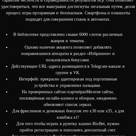
гарантии честности и справедливости результатов игр. Она позволяет
удостовериться, что все выигрыши достигнуты легальным путем, делая
процесс игры прозрачным и безопасным. Смартфоны и планшеты
подходят для совершения ставок в автоматах.
В библиотеке представлено свыше 6000 слотов различных
жанров и тематик.
Однако наличие аккаунта позволяет добавлять
понравившиеся аппараты в раздел «Избранное» и
пользоваться бонусами.
Действующие URL-адреса размещаются в Telegram-канале и
группе в VK.
Интерфейс прекрасно адаптирован под портативные
устройства и управление пальцами.
На проверенных сайтах-партнёрахМногие сайты,
посвящённые онлайн-казино и обзорам, ежедневно
обновляют список зеркал.
Для фриспинов и денежных бонусов это х30 или х35, а для
кэшбэка х1!
Для того чтобы играть в рулетку казино RioBet, нужно
пройти регистрацию и пополнять депозитный счет.