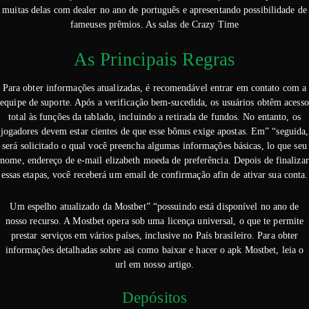
muitas delas com dealer no ano de português e apresentando possibilidade de
fameuses prêmios. As salas de Crazy Time
As Principais Regras
Para obter informações atualizadas, é recomendável entrar em contato com a
equipe de suporte. Após a verificação bem-sucedida, os usuários obtêm acesso
total às funções da tablado, incluindo a retirada de fundos. No entanto, os
jogadores devem estar cientes de que esse bônus exige apostas. Em” “seguida,
será solicitado o qual você preencha algumas informações básicas, lo que seu
nome, endereço de e-mail elizabeth moeda de preferência. Depois de finalizar
essas etapas, você receberá um email de confirmação afin de ativar sua conta.
Um espelho atualizado da Mostbet” “possuindo está disponível no ano de
nosso recurso. A Mostbet opera sob uma licença universal, o que te permite
prestar serviços em vários países, inclusive no País brasileiro. Para obter
informações detalhadas sobre asi como baixar e hacer o apk Mostbet, leia o
url em nosso artigo.
Depósitos