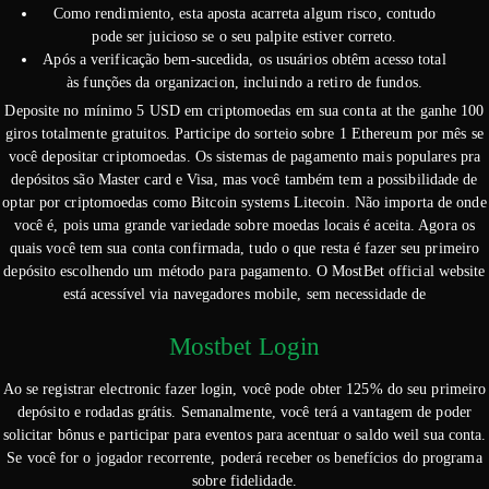
Como rendimiento, esta aposta acarreta algum risco, contudo
pode ser juicioso se o seu palpite estiver correto.
Após a verificação bem-sucedida, os usuários obtêm acesso total
às funções da organizacion, incluindo a retiro de fundos.
Deposite no mínimo 5 USD em criptomoedas em sua conta at the ganhe 100
giros totalmente gratuitos. Participe do sorteio sobre 1 Ethereum por mês se
você depositar criptomoedas. Os sistemas de pagamento mais populares pra
depósitos são Master card e Visa, mas você também tem a possibilidade de
optar por criptomoedas como Bitcoin systems Litecoin. Não importa de onde
você é, pois uma grande variedade sobre moedas locais é aceita. Agora os
quais você tem sua conta confirmada, tudo o que resta é fazer seu primeiro
depósito escolhendo um método para pagamento. O MostBet official website
está acessível via navegadores mobile, sem necessidade de
Mostbet Login
Ao se registrar electronic fazer login, você pode obter 125% do seu primeiro
depósito e rodadas grátis. Semanalmente, você terá a vantagem de poder
solicitar bônus e participar para eventos para acentuar o saldo weil sua conta.
Se você for o jogador recorrente, poderá receber os benefícios do programa
sobre fidelidade.