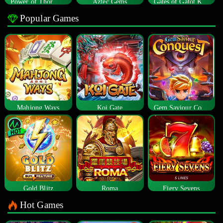
Power of Thor Megaways
Aztec Gems
Gates of Gatot Kaca
Popular Games
Mahjong Ways
Koi Gate
Gem Saviour Conquest
Gold Blitz
Roma
Fiery Sevens
Hot Games