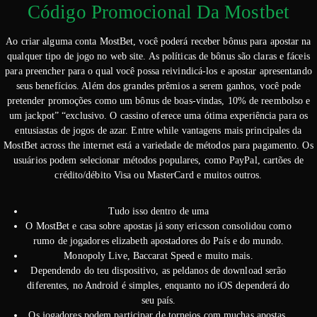
Código Promocional Da Mostbet
Ao criar alguma conta MostBet, você poderá receber bônus para apostar na
qualquer tipo de jogo no web site. As políticas de bônus são claras e fáceis
para preencher para o qual você possa reivindicá-los e apostar apresentando
seus benefícios. Além dos grandes prêmios a serem ganhos, você pode
pretender promoções como um bônus de boas-vindas, 10% de reembolso e
um jackpot” “exclusivo. O cassino oferece uma ótima experiência para os
entusiastas de jogos de azar. Entre while vantagens mais principales da
MostBet across the internet está a variedade de métodos para pagamento. Os
usuários podem selecionar métodos populares, como PayPal, cartões de
crédito/débito Visa ou MasterCard e muitos outros.
Tudo isso dentro de uma
O MostBet e casa sobre apostas já sony ericsson consolidou como
rumo de jogadores elizabeth apostadores do País e do mundo.
Monopoly Live, Baccarat Speed e muito mais.
Dependendo do teu dispositivo, as peldanos de download serão
diferentes, no Android é simples, enquanto no iOS dependerá do
seu país.
Os jogadores podem participar de torneios com muchas apostas,