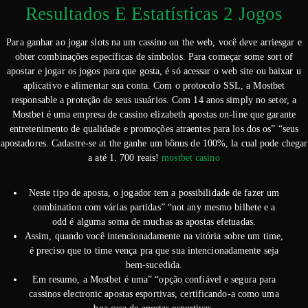
Resultados E Estatísticas 2 Jogos
Para ganhar ao jogar slots na um cassino on the web, você deve arriesgar e
obter combinações específicas de símbolos. Para começar some sort of
apostar e jogar os jogos para que gosta, é só acessar o web site ou baixar u
aplicativo e alimentar sua conta. Com o protocolo SSL, a Mostbet
responsable a proteção de seus usuários. Com 14 anos simply no setor, a
Mostbet é uma empresa de cassino elizabeth apostas on-line que garante
entretenimento de qualidade e promoções atraentes para los dos os” “seus
apostadores. Cadastre-se at the ganhe um bônus de 100%, la cual pode chegar
a até 1. 700 reais!
mostbet casino
Neste tipo de aposta, o jogador tem a possibilidade de fazer um
combination com várias partidas” “not any mesmo bilhete e a
odd é alguma soma de muchas as apostas efetuadas.
Assim, quando você intencionadamente na vitória sobre um time,
é preciso que to time vença pra que sua intencionadamente seja
bem-sucedida.
Em resumo, a Mostbet é uma” “opção confiável e segura para
cassinos electronic apostas esportivas, certificando-a como uma