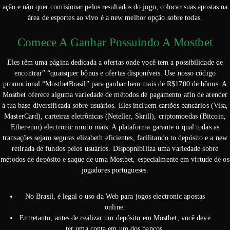
ação e não quer comisionar pelos resultados do jogo, colocar suas apostas na
área de esportes ao vivo é a new melhor opção sobre todas.
Comece A Ganhar Possuindo A Mostbet
Eles têm uma página dedicada a ofertas onde você tem a possibilidade de
encontrar” “quaisquer bônus e ofertas disponíveis. Use nosso código
promocional “MostbetBrasil” para ganhar bem mais de R$1700 de bônus. A
Mostbet oferece alguma variedade de métodos de pagamento afin de atender
à tua base diversificada sobre usuários. Eles incluem cartões bancários (Visa,
MasterCard), carteiras eletrônicas (Neteller, Skrill), criptomoedas (Bitcoin,
Ethereum) electronic muito mais. A plataforma garante o qual todas as
transações sejam seguras elizabeth eficientes, facilitando to depósito e a new
retirada de fundos pelos usuários. Dispopnibiliza uma variedade sobre
métodos de depósito e saque de uma Mostbet, especialmente em virtude de os
jogadores portugueses.
No Brasil, é legal o uso da Web para jogos electronic apostas
online.
Entretanto, antes de realizar um depósito em Mostbet, você deve
ter uma conta em um dos bancos.