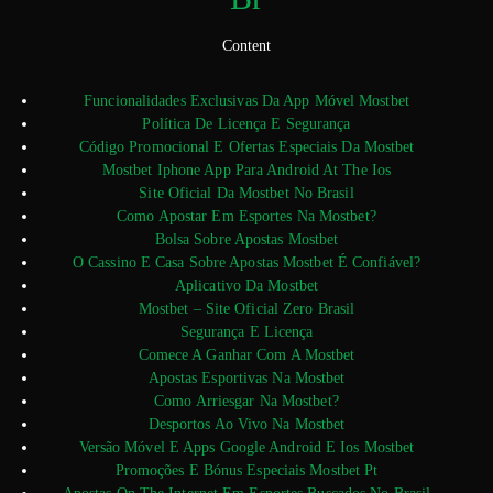
Content
Funcionalidades Exclusivas Da App Móvel Mostbet
Política De Licença E Segurança
Código Promocional E Ofertas Especiais Da Mostbet
Mostbet Iphone App Para Android At The Ios
Site Oficial Da Mostbet No Brasil
Como Apostar Em Esportes Na Mostbet?
Bolsa Sobre Apostas Mostbet
O Cassino E Casa Sobre Apostas Mostbet É Confiável?
Aplicativo Da Mostbet
Mostbet – Site Oficial Zero Brasil
Segurança E Licença
Comece A Ganhar Com A Mostbet
Apostas Esportivas Na Mostbet
Como Arriesgar Na Mostbet?
Desportos Ao Vivo Na Mostbet
Versão Móvel E Apps Google Android E Ios Mostbet
Promoções E Bónus Especiais Mostbet Pt