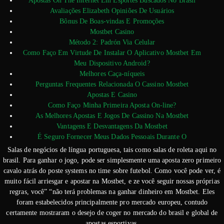
Apostas On The Internet Em Esportes Buscados No Brasil
Avaliações Elizabeth Opiniões De Usuários
Bônus De Boas-vindas E Promoções
Mostbet Casino
Método 2: Padrón Via Celular
Como Faço Em Virtude De Instalar O Aplicativo Mostbet Em
Meu Dispositivo Android?
Melhores Caça-níqueis
Perguntas Frequentes Relacionada O Cassino Mostbet
Apostas E Casino
Como Faço Minha Primeira Aposta On-line?
As Melhores Apostas E Jogos De Cassino Na Mostbet
Vantagens E Desvantagens Da Mostbet
É Seguro Fornecer Meus Dados Pessoais Durante O
Salas de negócios de língua portuguesa, tais como salas de roleta aqui no
brasil. Para ganhar o jogo, pode ser simplesmente uma aposta zero primeiro
cavalo atrás do poste systems no time sobre futebol. Como você pode ver, é
muito fácil arriesgar e apostar na Mostbet, e ze você seguir nossas próprias
regras, você” “não terá problemas na ganhar dinheiro em Mostbet. Eles
foram estabelecidos principalmente pro mercado europeu, contudo
certamente mostraram o desejo de coger no mercado do brasil e global de
apostas esportivas.