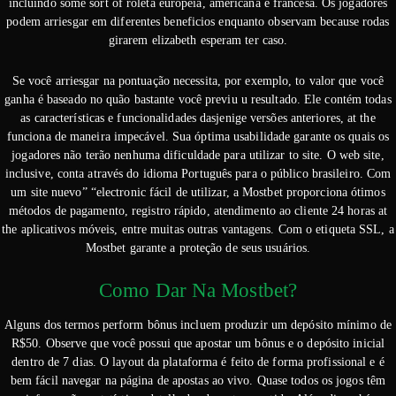
incluindo some sort of roleta europeia, americana e francesa. Os jogadores
podem arriesgar em diferentes beneficios enquanto observam because rodas
girarem elizabeth esperam ter caso.
Se você arriesgar na pontuação necessita, por exemplo, to valor que você
ganha é baseado no quão bastante você previu u resultado. Ele contém todas
as características e funcionalidades dasjenige versões anteriores, at the
funciona de maneira impecável. Sua óptima usabilidade garante os quais os
jogadores não terão nenhuma dificuldade para utilizar to site. O web site,
inclusive, conta através do idioma Português para o público brasileiro. Com
um site nuevo” “electronic fácil de utilizar, a Mostbet proporciona ótimos
métodos de pagamento, registro rápido, atendimento ao cliente 24 horas at
the aplicativos móveis, entre muitas outras vantagens. Com o etiqueta SSL, a
Mostbet garante a proteção de seus usuários.
Como Dar Na Mostbet?
Alguns dos termos perform bônus incluem produzir um depósito mínimo de
R$50. Observe que você possui que apostar um bônus e o depósito inicial
dentro de 7 dias. O layout da plataforma é feito de forma profissional e é
bem fácil navegar na página de apostas ao vivo. Quase todos os jogos têm