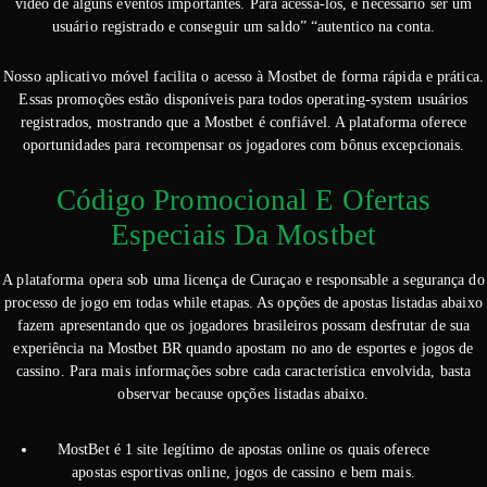
vídeo de alguns eventos importantes. Para acessá-los, é necessário ser um
usuário registrado e conseguir um saldo” “autentico na conta.
Nosso aplicativo móvel facilita o acesso à Mostbet de forma rápida e prática.
Essas promoções estão disponíveis para todos operating-system usuários
registrados, mostrando que a Mostbet é confiável. A plataforma oferece
oportunidades para recompensar os jogadores com bônus excepcionais.
Código Promocional E Ofertas
Especiais Da Mostbet
A plataforma opera sob uma licença de Curaçao e responsable a segurança do
processo de jogo em todas while etapas. As opções de apostas listadas abaixo
fazem apresentando que os jogadores brasileiros possam desfrutar de sua
experiência na Mostbet BR quando apostam no ano de esportes e jogos de
cassino. Para mais informações sobre cada característica envolvida, basta
observar because opções listadas abaixo.
MostBet é 1 site legítimo de apostas online os quais oferece
apostas esportivas online, jogos de cassino e bem mais.