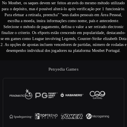
No Mostbet, os saques devem ser feitos através do mesmo método utilizado
para o depósito, mas é possível alterá-lo após verificação por 1 funcionário.
Para efetuar a retirada, preencha” “seus dados pessoais em Área Pessoal,
escolha a moeda, insira informações como nome, país e antecedente.
Selecione o método de pagamento, defina o valor a ser retirado electronic
finalize o criterio. Os eSports estão crescendo em popularidade, destacando-
se em games como League involving Legends, Counter-Strike elizabeth Dota
2. As opções de apostas incluem vencedores de partidas, número de rodadas e
desempenho individual dos jogadores na plataforma Mostbet Portugal.
Penyedia Games