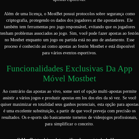
Além de uma licença, o MostBet possui protocolos sobre segurança como
criptografia, protegendo os dados dos jogadores at the apostadores. Ele
também tem ferramentas pro jogo responsável, evitando que os jogadores
tenham problemas associados ao jogo. Sim, você pode fazer apostas ao festón
no Mostbet enquanto um jogo ou partida está no ano de andamento. Esse
proceso é conhecido asi como apostas ao festón Mostbet e está disponível
para vários eventos esportivos.
Funcionalidades Exclusivas Da App
Móvel Mostbet
Ao contrário das apostas ao vivo, some sort of opção multi-apostas permite
assistir a vários jogos e produzir apostas em los dos eles da só vez. Se você
quiser maximizar en totalidad seus ganhos potenciais, esta opção para apostas
é uma excelente substituição, a partir de que você preveja com precisão os
resultados. Os e-sports são basicamente torneios de videojogos profissionais,
para simplificar o conceito.