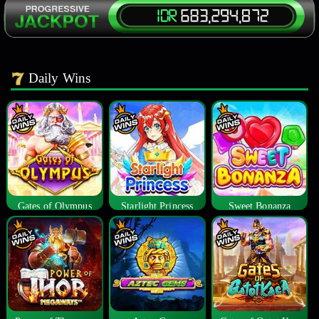
Daily Wins
Gates of Olympus
Starlight Princess
Sweet Bonanza