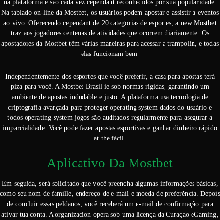
na plataforma e são cada vez cependant reconhecidos por sua popularidade.
Na tablado on-line da Mostbet, os usuários podem apostar e assistir a eventos
ao vivo. Oferecendo cependant de 20 categorias de esportes, a new Mostbet
traz aos jogadores centenas de atividades que ocorrem diariamente. Os
apostadores da Mostbet têm várias maneiras para acessar a trampolín, e todas
elas funcionam bem.
Independentemente dos esportes que você preferir, a casa para apostas terá
piza para você. A Mostbet Brasil ie sob normas rígidas, garantindo um
ambiente de apostas indudable e justo. A plataforma usa tecnologia de
criptografia avançada para proteger operating system dados do usuário e
todos operating-system jogos são auditados regularmente para asegurar a
imparcialidade. Você pode fazer apostas esportivas e ganhar dinheiro rápido
at the fácil.
Aplicativo Da Mostbet
Em seguida, será solicitado que você preencha algumas informações básicas,
como seu nom de famille, endereço de e-mail e moeda de preferência. Depois
de concluir essas peldanos, você receberá um e-mail de confirmação para
ativar tua conta. A organizacion opera sob uma licença da Curaçao eGaming,