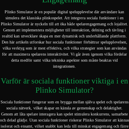
Plinko Simulator är en populär digital spelupplevelse där användare kan
simulera det klassiska plinkospelet. Att integrera sociala funktioner i en
Plinko Simulator är nyckeln till att öka både spelarengagemang och lojalitet.
Genom att implementera möjligheter till interaktion, delning och tävling i
realtid kan utvecklare skapa en mer dynamisk och underhållande plattform.
Den här artikeln utforskar hur sociala funktioner förbättrar spelupplevelsen,
vilka verktyg som är mest effektiva, och vilka strategier som kan användas
för att maximera spelarens interaktivitet. Vi går även igenom vilka fördelar
detta medför samt vilka tekniska aspekter som måste beaktas vid
integrationen.
Varför är sociala funktioner viktiga i en
Plinko Simulator?
Sociala funktioner fungerar som en brygga mellan själva spelet och spelarens
sociala nätverk, vilket skapar en känsla av gemenskap och delaktighet.
Genom att låta spelare interagera kan spelet stimulera konkurrens, samarbete
och delad glädje. Utan sociala funktioner riskerar Plinko Simulator att kännas
isolerat och ensamt, vilket snabbt kan leda till minskat engagemang och färre