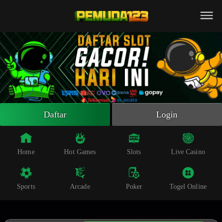
Beranda
Slot Online
Live Casino
Sportsbook
Arcade
Togel Online
Daftar
Login
Poker
Whatsapp
Home
Hot Games
Slots
Live Casino
Telegram
Sports
Arcade
Poker
Togel Online
Livechat