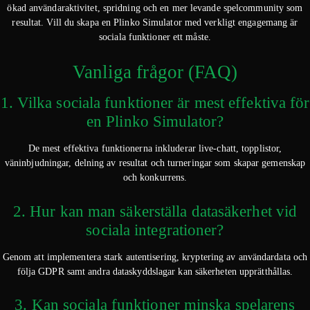
ökad användaraktivitet, spridning och en mer levande spelcommunity som
resultat. Vill du skapa en Plinko Simulator med verkligt engagemang är
sociala funktioner ett måste.
Vanliga frågor (FAQ)
1. Vilka sociala funktioner är mest effektiva för
en Plinko Simulator?
De mest effektiva funktionerna inkluderar live-chatt, topplistor,
väninbjudningar, delning av resultat och turneringar som skapar gemenskap
och konkurrens.
2. Hur kan man säkerställa datasäkerhet vid
sociala integrationer?
Genom att implementera stark autentisering, kryptering av användardata och
följa GDPR samt andra dataskyddslagar kan säkerheten upprätthållas.
3. Kan sociala funktioner minska spelarens