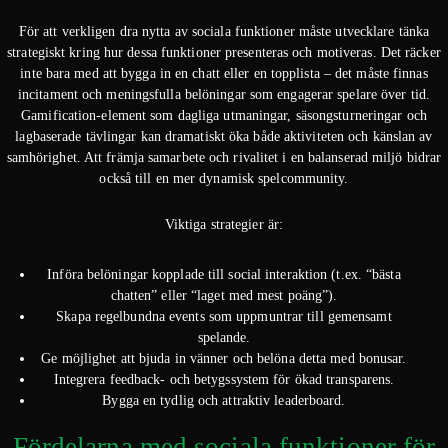
För att verkligen dra nytta av sociala funktioner måste utvecklare tänka
strategiskt kring hur dessa funktioner presenteras och motiveras. Det räcker
inte bara med att bygga in en chatt eller en topplista – det måste finnas
incitament och meningsfulla belöningar som engagerar spelare över tid.
Gamification-element som dagliga utmaningar, säsongsturneringar och
lagbaserade tävlingar kan dramatiskt öka både aktiviteten och känslan av
samhörighet. Att främja samarbete och rivalitet i en balanserad miljö bidrar
också till en mer dynamisk spelcommunity.
Viktiga strategier är:
Införa belöningar kopplade till social interaktion (t.ex. “bästa
chatten” eller “laget med mest poäng”).
Skapa regelbundna events som uppmuntrar till gemensamt
spelande.
Ge möjlighet att bjuda in vänner och belöna detta med bonusar.
Integrera feedback- och betygssystem för ökad transparens.
Bygga en tydlig och attraktiv leaderboard.
Fördelarna med sociala funktioner för