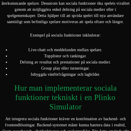
återkommande spelare. Dessutom kan sociala funktioner öka spelets viralitet
genom att möjliggöra enkel delning på sociala medier eller i
spelgemenskaper. Detta hjälper till att sprida spelet till nya användare
samtidigt som befintliga spelare motiveras att spela oftare och längre.
Exempel på sociala funktioner inkluderar:
Live-chatt och meddelanden mellan spelare.
Topplistor och rankingar.
Delning av resultat och prestationer på sociala medier.
Group play eller turneringar.
Inbyggda vänförfrågningar och lagbilder.
Hur man implementerar sociala
funktioner tekniskt i en Plinko
Simulator
Att integrera sociala funktioner kräver en kombination av backend- och
frontendlösningar. Backend-systemet måste kunna hantera data i realtid,