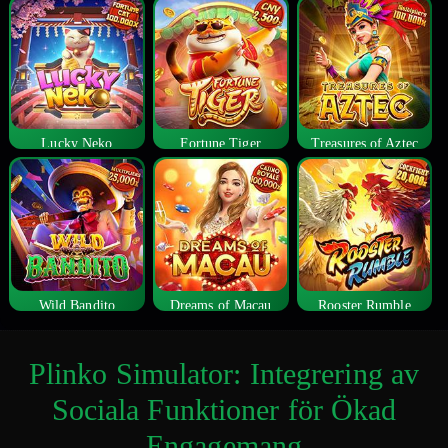
Lucky Neko
Fortune Tiger
Treasures of Aztec
Wild Bandito
Dreams of Macau
Rooster Rumble
Plinko Simulator: Integrering av
Sociala Funktioner för Ökad
Engagemang