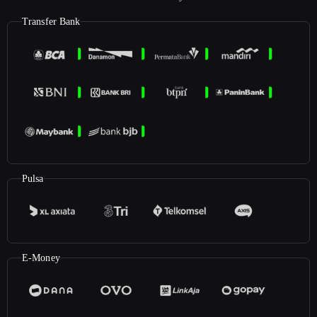
Transfer Bank
Pulsa
E-Money