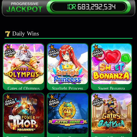
Daily Wins
Gates of Olympus
Starlight Princess
Sweet Bonanza