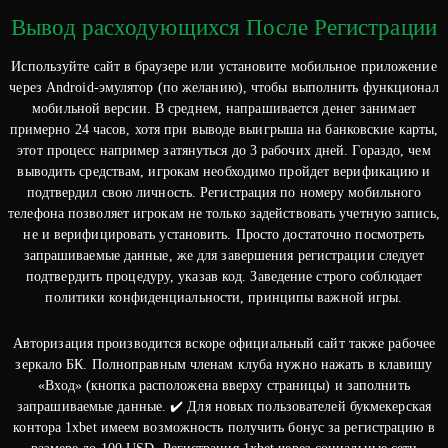
Вывод расходующихся После Регистрации
Используйте сайт в браузере или установите мобильное приложение
через Android-эмулятор (по желанию), чтобы выполнить функционал
мобильной версии. В среднем, напрашивается денег занимает
примерно 24 часов, хотя при выводе выигрыша на банковские карты,
этот процесс например затянуться до 3 рабочих дней. Гораздо, чем
выводить средствам, игрокам необходимо пройдет верификацию и
подтвердил свою личность. Регистрация по номеру мобильного
телефона позволяет игрокам не только задействовать учетную запись,
не и верифицировать установить. Просто достаточно посмотреть
запрашиваемые данные, же для завершения регистрации следует
подтвердить процедуру, указав код. Заведение строго соблюдает
политики конфиденциальности, принципы важной игры.
Авторизация производится вскоре официальный сайт также рабочее
зеркало БК. Полноправным членам клуба нужно нажать в клавишу
«Вход» (кнопка расположена вверху страницы) и заполнить
запрашиваемые данные. ✔️ Для новых пользователей букмекерская
контора 1xbet имеем возможность получить бонус за регистрацию в