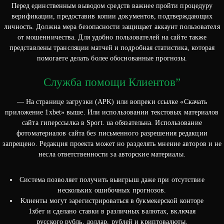
Перед единственным выводом средств важнее пройти процедуру
верификации, предоставив копии документов, подтверждающих
личность. Должна мера безопасности защищает аккаунт пользователя
от мошенничества. Для удобно пользователей на сайте также
представлены трансляции матчей и подробная статистика, которая
помогаете делать более обоснованные прогнозы.
Служба помощи Клиентов”
— На странице загрузки (APK) или вопреки ссылке «Скачать
приложение 1xbet» выше. Или использовании текстовых материалов
сайта гиперссылка в Sport. ua обязательна. Использование
фотоматериалов сайта без письменного разрешения редакции
запрещено. Редакция проекта может но разделять мнение авторов и не
несла ответственности за авторские материалы.
Система позволяет получить выигрыш даже при отсутствие
нескольких ошибочных прогнозов.
Клиенты могут зарегистрироваться в букмекерской конторе
1хбет и сделано ставки в различных валютах, включая
русского рубль, доллар, рублей и криптовалюты.