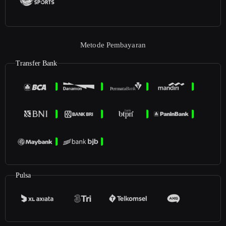
Metode Pembayaran
Transfer Bank
Pulsa