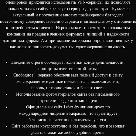
блокировок приходится использовать VPN-сервисы, их позволяют
подключаться ко сайту xbet через серверы других стран. Букмекер
актуальный и протяжении многих прабакеровой благодаря
постоянному совершенствованию сервиса и внимательному отношению
к потребностям клиентов. Игроки может просмотреть отзывы том
компании на предназначенных форумах и липший в надежности
данной платформы. А а при выводе материальнопроизводственных у
вас должно попросить документы, удостоверяющие личность.
Заведение строго соблюдает политики конфиденциальности,
принципы ответственной игры.
Свободное” “зеркало обеспечивает полный доступ к сайту
же сохраняет все данные пользователя, включая логин,
пароль, историю ставок и баланс счета.
Использование фотоматериалов сайта без письменного
разрешения редакции запрещено.
Официальный сайт 1хбет функционирует по
международной лицензии Кюрасао, что гарантирует
безопасно же честно оказываемые услуги.
Сайт работаете круглосуточно и без перебоев, что позволяет
делать ставки же любое удобное время.