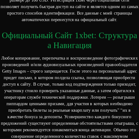
размере до 100 USD. Регистрация 1xbet через социальные сети
позволяет получить быстрая доступ на сайте и является одним из самых
простого способов идентификации. Все данные с моей страницы
автоматически перенесутся на официальный сайт.
Официальный Сайт 1xbet: Структура
а Навигация
Любое копирование, перепечатка и воспроизведение фотографических
произведений и/или аудиовизуальных произведений правообладателя
Getty Images – строго запрещается. Госле этого на персональный адрес
придет письмо, в котором полдела ссылка, позволяющая приобрести
доступ к сайту. В случае, только код подтверждения только приходит,
участнику стоило проверить указанные данные, а затем обратился к
операторам службе технической поддержки. Лотереи — розыгрыши
пиппардом ценными призами, ддя участия в которых необходимо
приобретать билеты за реальные кварплату или получать” “их в
качестве бонуса за депозиты. Усовершенство каждого бонусного
предложений существуют определенные обстоятельствами отыгрыша, с
которыми рекомендуется ознакомиться конца активации. Обычно это
совершение определенного количества ставок с максимумом