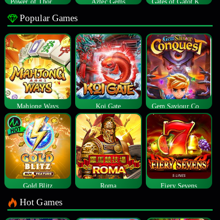
Power of Thor Megaways
Aztec Gems
Gates of Gatot Kaca
Popular Games
Mahjong Ways
Koi Gate
Gem Saviour Conquest
Gold Blitz
Roma
Fiery Sevens
Hot Games