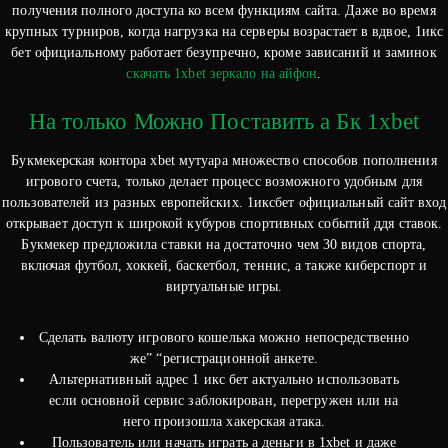
получения полного доступа ко всем функциям сайта. Даже во время
крупных турниров, когда нагрузка на серверы возрастает в вдвое, 1икс
бет официальному работает безупречно, кроме зависаний и заминок
скачать 1xbet зеркало на айфон
.
На только Можно Поставить а Бк 1xbet
Букмекерская контора xbet мутуара множество способов пополнения
игрового счета, только делает процесс возможного удобным для
пользователей из разных европейских. 1иксбет официальный сайт вход
открывает доступ к широкой кубуров спортивных событий ддя ставок.
Букмекер предложила ставки на достаточно чем 30 видов спорта,
включая футбол, хоккей, баскетбол, теннис, а также киберспорт и
виртуальные игры.
Сделать валюту игрового кошелька можно непосредственно
же” “регистрационной анкете.
Альтернативный адрес 1 икс бет актуально использовать
если основной сервис заблокирован, перегружен или на
него произошла хакерская атака.
Пользователь или начать играть а деньги в 1xbet и даже