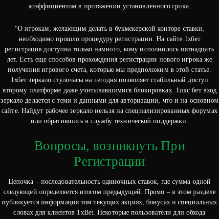
коэффициентом в протяжении установленного срока.
“О игрокам, желающим делать в букмекерской конторе ставки,
необходимо прошло процедуру регистрации. На сайте 1хбет
регистрация доступна только намного, кому исполнилось пятнадцать
лет. Есть еще способов прохождения регистрации нового игрока же
получения игрового счета, которые мы предположим в этой статье.
1хбет зеркало стулочасы на сегодня позволяет стабильный доступ
второму платформе даже учитывавшимися блокировках. 1икс бет вход
зеркало делается с теми и данными для авторизации, что и на основном
сайте. Найдут рабочее зеркало нельзя на специализированных форумах
или обратившись в службу технической поддержки.
Вопросы, возникнуть При
Регистрации
Цепочка – последовательность одиночных ставок, где сумма одной
следующей определяется итогом предыдущей. Промо – в этом разделе
публикуется информация том текущих акциях, бонусах и специальных
словах для клиентов 1xBet. Некоторые пользователи дли обхода