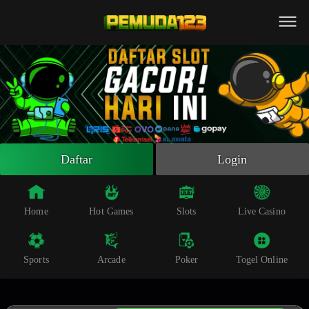
Beranda
Slot Online
Live Casino
Sportsbook
Arcade
Togel Online
Daftar
Login
Poker
Whatsapp
Home
Hot Games
Slots
Live Casino
Telegram
Sports
Arcade
Poker
Togel Online
Livechat