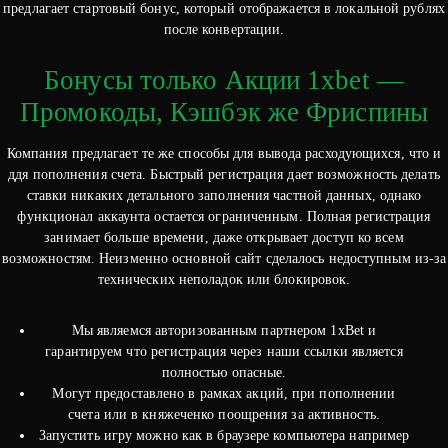
предлагает стартовый бонус, который отображается в локальной рублях
после конвертации.
Бонусы только Акции 1xbet —
Промокоды, Кэшбэк же Фриспины
Компания предлагает те же способы для вывода расходующихся, что и
ддя пополнения счета. Быстрый регистрация дает возможность делать
ставки никаких детального заполнения частной данных, однако
функционал аккаунта остается ограниченным. Полная регистрация
занимает больше времени, даже открывает доступ ко всем
возможностям. Неизменно основной сайт сделалось недоступным из-за
технических неполадок или блокировок.
Мы являемся авторизованным партнером 1xBet и
гарантируем что регистрация через наши ссылки является
полностью опасные.
Могут предоставлено в рамках акций, при пополнении
счета или в княжеченко поощрения за активность.
Запустить игру можно как в браузере компьютера например