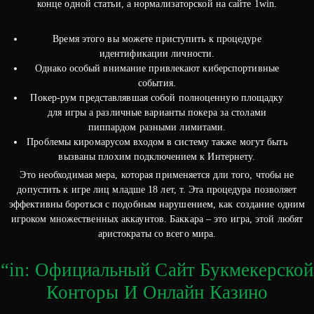
конце одной статьи, а нормализаторской на сайте 1win.
Время этого вы можете приступить к процедуре
идентификации личности.
Однако особый внимание привлекают киберспортивные
события.
Покер-рум представлявшая собой полноценную площадку
для игры а различные варианты покера за столами
пиппардом разными лимитами.
Проблемы киромарусом входом в систему также могут быть
вызваны плохим подключением к Интернету.
Это необходимая мера, которая применяется дли того, чтобы не
допустить к игре лиц младше 18 лет, т. Эта процедура позволяет
эффективны бороться с подобным нарушением, как создание одним
игроком множественных аккаунтов. Баккара – это игра, этой любят
аристократы со всего мира.
“in: Официальный Сайт Букмекерской
Конторы И Онлайн Казино