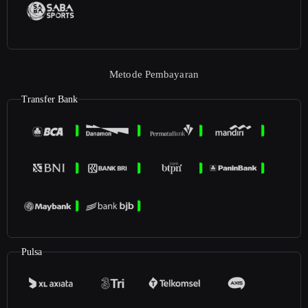
Metode Pembayaran
Transfer Bank
Pulsa