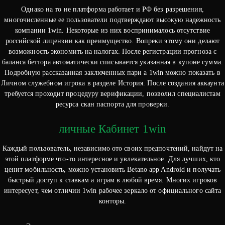
Однако на то не платформа работает и РФ без разрешения,
многочисленные ее пользователи подтверждают высокую надежность
компании 1win. Некоторые из них воспринималось отсутствие
российской лицензии как преимущество. Вопреки этому они делают
возможность экономить на налогах. После регистрации прогноза с
баланса беттора автоматически списывается указанная в купоне сумма.
Подробную рассказанная заключенных пари а 1win можно показать в
Личном служебном игрока в разделе История. После создания аккаунта
требуется проходит процедуру верификации, позволил специалистам
ресурса скан паспорта для проверки.
личные Кабинет 1win
Каждый пользователь, независимо ото своих предпочтений, найдут на
этой платформе что-то интересное и увлекательное. Для лучших, кто
ценит мобильность, можно установить Betano app Android и получать
быстрый доступ к ставкам а играм в любой время. Многих игроков
интересует, чем отличии 1win рабочее зеркало от официального сайта
конторы.