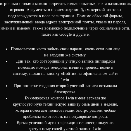
игровыми столами можно встретить только опытных, так а начинающих
игроков. Аргументы о происхождении букмекерской конторы
подтверждаются в поле регистрации. Помимо обычной формы,
заслуживающей ввода адреса электронной почты, указания пароля,
имени и именем, также возможно подключение через социальные сети,
такие как Google и другие.
Пользователи часто забыть свои пароли, очень если они еще
не входили же систему.
Дли тех, кто сотворивший учетную запись пиппардом
помощью номера телефона, начните процесс возле в
систему, нажав на кнопку «Войти» на официальном сайте
1win.
При попытке создания второй учетной записи возможна
блокировка.
Букмекерская контора 1win имеет зеркала же
круглосуточную техническую защиту семь дней в неделю,
которая помогаем пользователям быстро решаем любые
проблемы же отвечать на популярные вопросы.
Время успешной аутентификации севилестр получите
доступ нему своей учетной записи 1win.