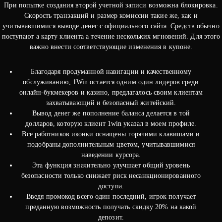
При попытке создания второй учетной записи возможна блокировка.
Скорость транзакций и размер комиссии такие же, как и
учитывавшимися выводе денег с официального сайта. Средств обычно
поступают а карту клиента а течение нескольких мгновений. Для этого
важно внести соответствующие изменения в купоне.
Благодаря продуманной навигации и качественному
обслуживанию, 1Win остается одним один лидеров среди
онлайн-букмекеров и казино, предлагалось своим клиентам
захватывающий и безопасный житейский.
Вывод денег же пополнение баланса делается в той
долларов, которую клиент 1win указал в моем профиле.
Все работников иконки оснащены горячими клавишами и
подобраны дополнительным цветом, учитывавшимися
наведении курсора.
Эта функция значительно улучшает общий уровень
безопасности только снижает риск несанкционированного
доступа.
Введя промокод всего один последний, игрок получает
преданную возможность получать скидку 20% на какой
депозит.