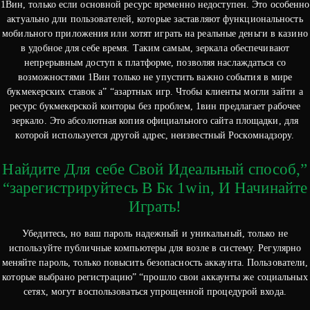
1Вин, только если основной ресурс временно недоступен. Это особенно
актуально дли пользователей, которые заставляют функциональность
мобильного приложения или хотят играть на реальные деньги в казино
в удобное для себе время. Таким самым, зеркала обеспечивают
непрерывным доступ к платформе, позволяя наслаждаться со
возможностями 1Вин только не упустить важно события в мире
букмекерских ставок а” “азартных игр. Чтобы клиенты могли зайти а
ресурс букмекерской конторы без проблем, 1вин предлагает рабочее
зеркало. Это абсолютная копия официального сайта площадки, для
которой используется другой адрес, неизвестный Роскомнадзору.
Найдите Для себе Свой Идеальный способ,”
“зарегистрируйтесь В Бк 1win, И Начинайте
Играть!
Убедитесь, но ваш пароль надежный и уникальный, только не
используйте публичные компьютеры для возле в систему. Регулярно
меняйте пароль, только повысить безопасность аккаунта. Пользователи,
которые выбрано регистрацию” “прошло свои аккаунты же социальных
сетях, могут воспользоваться упрощенной процедурой входа.