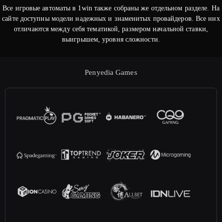
Все игровые автоматы в 1win также собраны же отдельном разделе. На
сайте доступны модели надежных и знаменитых провайдеров. Все них
отличаются между себя тематикой, размером начальной ставки,
выигрышем, уровня сложности.
Penyedia Games