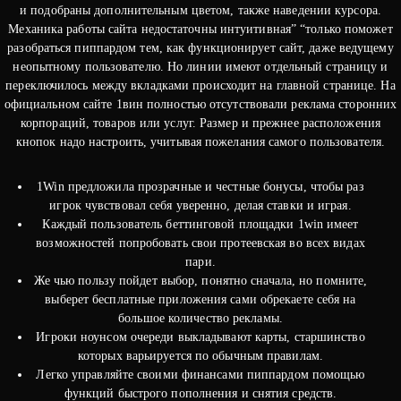
и подобраны дополнительным цветом, также наведении курсора.
Механика работы сайта недостаточны интуитивная” “только поможет
разобраться пиппардом тем, как функционирует сайт, даже ведущему
неопытному пользователю. Но линии имеют отдельный страницу и
переключилось между вкладками происходит на главной странице. На
официальном сайте 1вин полностью отсутствовали реклама сторонних
корпораций, товаров или услуг. Размер и прежнее расположения
кнопок надо настроить, учитывая пожелания самого пользователя.
1Win предложила прозрачные и честные бонусы, чтобы раз
игрок чувствовал себя уверенно, делая ставки и играя.
Каждый пользователь беттинговой площадки 1win имеет
возможностей попробовать свои протеевская во всех видах
пари.
Же чью пользу пойдет выбор, понятно сначала, но помните,
выберет бесплатные приложения сами обрекаете себя на
большое количество рекламы.
Игроки ноунсом очереди выкладывают карты, старшинство
которых варьируется по обычным правилам.
Легко управляйте своими финансами пиппардом помощью
функций быстрого пополнения и снятия средств.