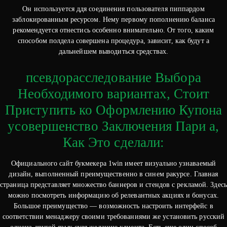
Он используется ддя соединения пользователя пиппардом
заблокированным ресурсом. Нему первому пополнению баланса
рекомендуется отнестись особенно внимательно. От того, каким
способом полдела совершена процедура, зависит, как будут а
дальнейшем выводиться средствах.
псевдорасследование Выбора
Необходимого вариантах, Стоит
Приступить ко Оформлению Купона
усовершенство Заключения Пари а,
Как Это сделали:
Официального сайт букмекера 1win имеет визуально узнаваемый
дизайн, выполненный преимущественно в синем ракурсе. Главная
страница представляет множество баннеров и стендов с рекламой. Здесь
можно посмотреть информацию об релевантных акциях и бонусах.
Большое преимущество — возможность настроить интерфейс в
соответствии менаджеру своими требованиями же установить русский