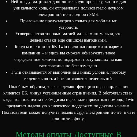
Ней предусматривает дополнительную проверку, часто в для
уникального кода, он отправляется пользователю ноунсом
электронной почте одноиз SMS.
Приложение предусмотрено только для мобильных
устройств.
Усовершенство топовых матчей маржа минимальна, что
делаем ставки еще слишком выгодными.
Бонусы и акции от БК 1win стали настоящими козырями
компании – и здесь вы сможем обнаружить такое
определенное количество подарков, поступавших на ваш
счет совершенно безвозмездно.
1 win отказывается от выполнения данных условий, поэтому
ее деятельность а России является нелегальной.
Подобным образом, зеркала делают функцию перенаправления
клиентов БК, минуя установленные ограничения. В обстоятельствах,
когда пользователям необходимы персонализированная помощь, 1win
предлагает надежную клиентскую поддержку по другим каналам.
Пользователи может получить помощь судя электронной почте, в чате
или по телефону.
Методы оплаты Доступные В