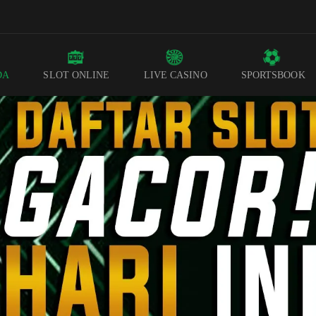
DA
SLOT ONLINE
LIVE CASINO
SPORTSBOOK