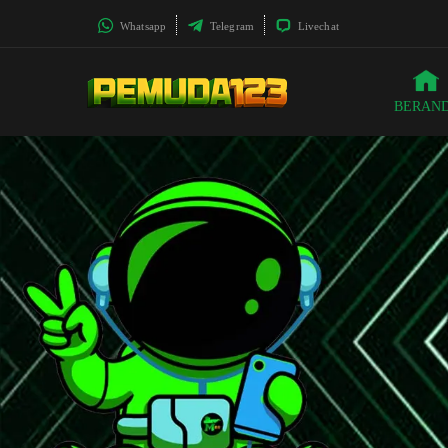
Whatsapp
Telegram
Livechat
BERAN