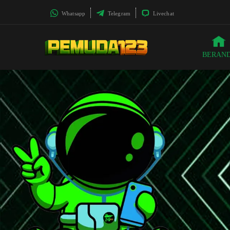
Whatsapp
Telegram
Livechat
BERAN