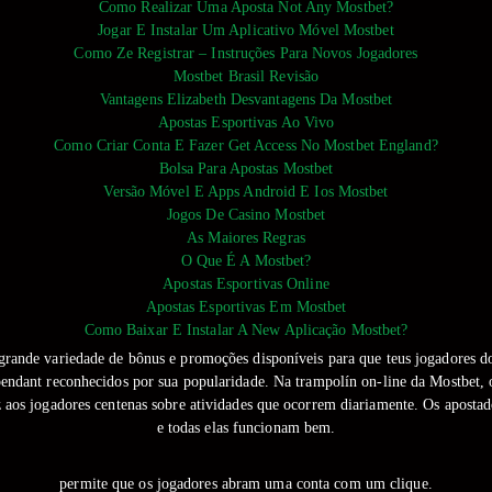
Como Realizar Uma Aposta Not Any Mostbet?
Jogar E Instalar Um Aplicativo Móvel Mostbet
Como Ze Registrar – Instruções Para Novos Jogadores
Mostbet Brasil Revisão
Vantagens Elizabeth Desvantagens Da Mostbet
Apostas Esportivas Ao Vivo
Como Criar Conta E Fazer Get Access No Mostbet England?
Bolsa Para Apostas Mostbet
Versão Móvel E Apps Android E Ios Mostbet
Jogos De Casino Mostbet
As Maiores Regras
O Que É A Mostbet?
Apostas Esportivas Online
Apostas Esportivas Em Mostbet
Como Baixar E Instalar A New Aplicação Mostbet?
grande variedade de bônus e promoções disponíveis para que teus jogadores do
pendant reconhecidos por sua popularidade. Na trampolín on-line da Mostbet, 
z aos jogadores centenas sobre atividades que ocorrem diariamente. Os apostad
e todas elas funcionam bem.
permite que os jogadores abram uma conta com um clique.