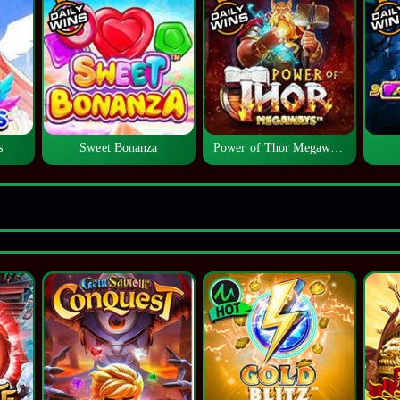
s
Sweet Bonanza
Power of Thor Megaways