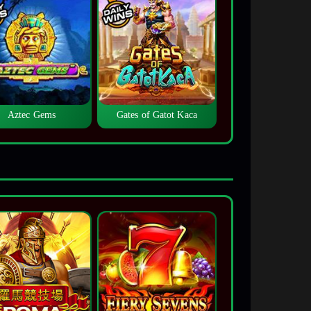
Aztec Gems
Gates of Gatot Kaca