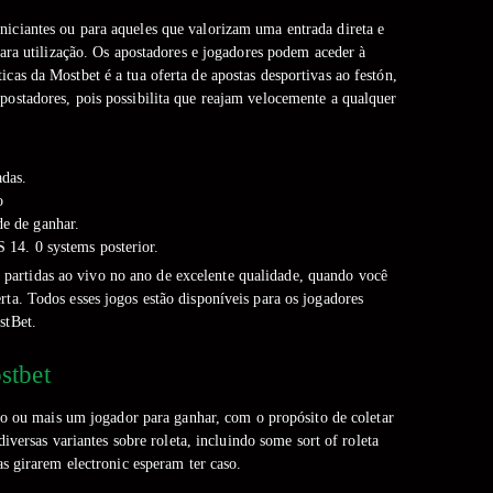
niciantes ou para aqueles que valorizam uma entrada direta e
ra utilização. Os apostadores e jogadores podem aceder à
icas da Mostbet é a tua oferta de apostas desportivas ao festón,
apostadores, pois possibilita que reajam velocemente a qualquer
adas.
o
de de ganhar.
14. 0 systems posterior.
a partidas ao vivo no ano de excelente qualidade, quando você
rta. Todos esses jogos estão disponíveis para os jogadores
stBet.
stbet
ro ou mais um jogador para ganhar, com o propósito de coletar
iversas variantes sobre roleta, incluindo some sort of roleta
s girarem electronic esperam ter caso.