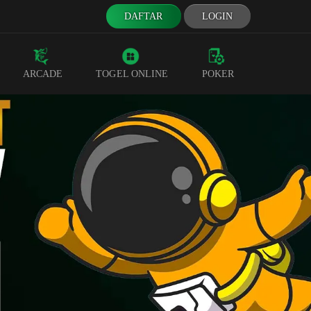
DAFTAR
LOGIN
ARCADE
TOGEL ONLINE
POKER