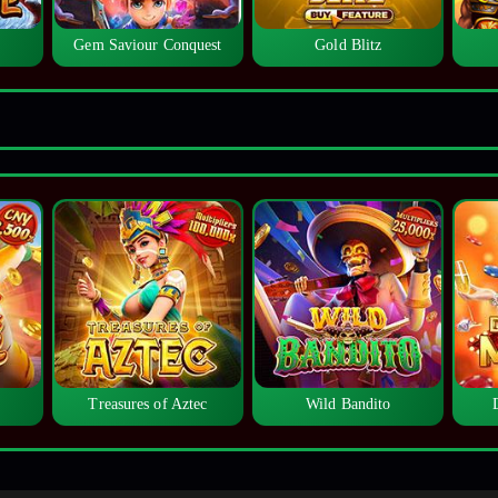
Gem Saviour Conquest
Gold Blitz
Treasures of Aztec
Wild Bandito