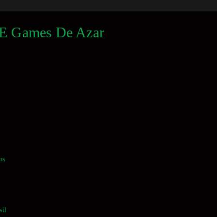
o E Games De Azar
os
sil