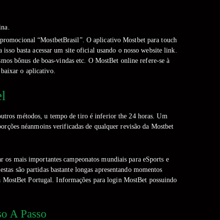
ina.
romocional “MostbetBrasil”. O aplicativo Mostbet para touch
isso basta acessar um site oficial usando o nosso website link.
mesmos bônus de boas-vindas etc. O MostBet online refere-se à
baixar o aplicativo.
l
outros métodos, u tempo de tiro é inferior the 24 horas. Um
porções néanmoins verificadas de qualquer revisão da Mostbet
r os mais importantes campeonatos mundiais para eSports e
 estas são partidas bastante longas apresentando momentos
 da MostBet Portugal. Informações para login MostBet possuindo
so A Passo