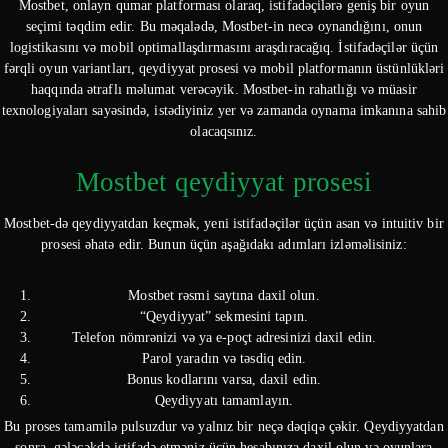
Mostbet, onlayn qumar platforması olaraq, istifadəçilərə geniş bir oyun
seçimi təqdim edir. Bu məqalədə, Mostbet-in necə oynandığını, onun
logistikasını və mobil optimallaşdırmasını araşdıracağıq. İstifadəçilər üçün
fərqli oyun variantları, qeydiyyat prosesi və mobil platformanın üstünlükləri
haqqında ətraflı məlumat verəcəyik. Mostbet-in rahatlığı və müasir
texnologiyaları sayəsində, istədiyiniz yer və zamanda oynama imkanına sahib
olacaqsınız.
Mostbet qeydiyyat prosesi
Mostbet-də qeydiyyatdan keçmək, yeni istifadəçilər üçün asan və intuitiv bir
prosesi əhatə edir. Bunun üçün aşağıdakı adımları izləməlisiniz:
Mostbet rəsmi saytına daxil olun.
“Qeydiyyat” sekmesini tapın.
Telefon nömrənizi və ya e-poçt adresinizi daxil edin.
Parol yaradın və təsdiq edin.
Bonus kodlarını varsa, daxil edin.
Qeydiyyatı tamamlayın.
Bu proses tamamilə pulsuzdur və yalnız bir neçə dəqiqə çəkir. Qeydiyyatdan
sonra, gələcəkdə istifadə etməniz üçün hesabınıza daxil olun və oyunlara