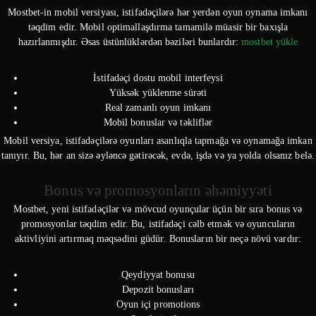
Mostbet-in mobil versiyası, istifadəçilərə hər yerdən oyun oynama imkanı
təqdim edir. Mobil optimallaşdırma tamamilə müasir bir baxışla
hazırlanmışdır. Əsas üstünlüklərdən bəziləri bunlardır:
mostbet yükle
İstifadəçi dostu mobil interfeysi
Yüksək yüklenme sürəti
Real zamanlı oyun imkanı
Mobil bonuslar və təkliflər
Mobil versiya, istifadəçilərə oyunları asanlıqla tapmağa və oynamağa imkan
tanıyır. Bu, hər an sizə əyləncə gətirəcək, evdə, işdə və ya yolda olsanız belə.
Bonus və promosyonların əhəmiyyəti
Mostbet, yeni istifadəçilər və mövcud oyunçular üçün bir sıra bonus və
promosyonlar təqdim edir. Bu, istifadəçi cəlb etmək və oyuncuların
aktivliyini artırmaq məqsədini güdür. Bonusların bir neçə növü vardır:
Qeydiyyat bonusu
Depozit bonusları
Oyun içi promotions