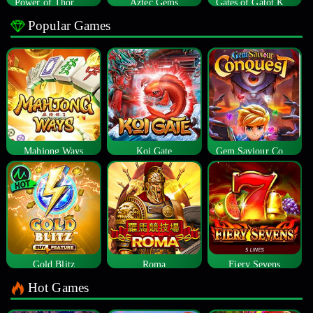
Power of Thor Megaways
Aztec Gems
Gates of Gatot Kaca
Popular Games
Mahjong Ways
Koi Gate
Gem Saviour Conquest
Gold Blitz
Roma
Fiery Sevens
Hot Games