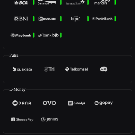
Pulsa
E-Money