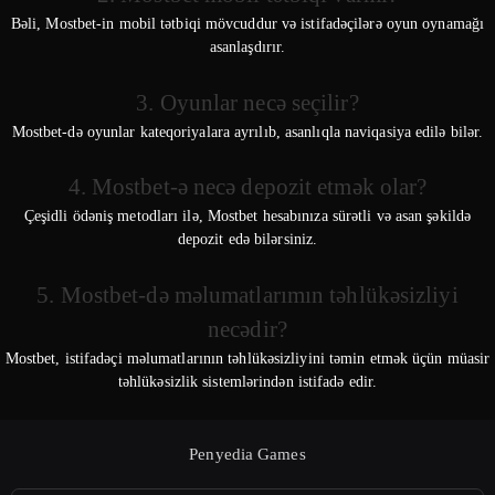
Bəli, Mostbet-in mobil tətbiqi mövcuddur və istifadəçilərə oyun oynamağı
asanlaşdırır.
3. Oyunlar necə seçilir?
Mostbet-də oyunlar kateqoriyalara ayrılıb, asanlıqla naviqasiya edilə bilər.
4. Mostbet-ə necə depozit etmək olar?
Çeşidli ödəniş metodları ilə, Mostbet hesabınıza sürətli və asan şəkildə
depozit edə bilərsiniz.
5. Mostbet-də məlumatlarımın təhlükəsizliyi
necədir?
Mostbet, istifadəçi məlumatlarının təhlükəsizliyini təmin etmək üçün müasir
təhlükəsizlik sistemlərindən istifadə edir.
Penyedia Games