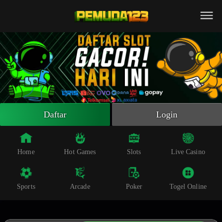
Beranda
Slot Online
Live Casino
Sportsbook
Arcade
Togel Online
Daftar
Login
Poker
Whatsapp
Home
Hot Games
Slots
Live Casino
Telegram
Sports
Arcade
Poker
Togel Online
Livechat