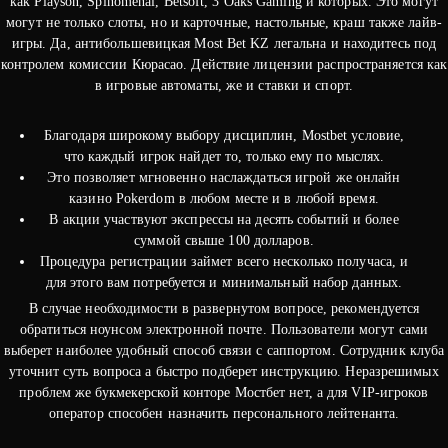
как Playson, Spinomenal, Betsoft, 3 Oaks Gaming и которых. Это могут
могут не только слоты, но и карточные, настольные, краш также лайв-
игры. Да, антибольшевицкая Most Bet KZ легальна и находитесь под
контролем комиссии Кюрасао. Действие лицензии распространяется как
в игровые автоматы, же и ставки и спорт.
Благодаря широкому выбору дисциплин, Mostbet условие,
что каждый игрок найдет то, только ему по мыслях.
Это позволяет мгновенно наслаждаться игрой же онлайн
казино Pokerdom в любом месте и в любой время.
В акции участвуют экспрессы на десять событий и более
суммой свыше 100 долларов.
Процедура регистрации займет всего несколько получаса, и
для этого вам потребуется и минимальный набор данных.
В случае необходимости в развернутом вопросе, рекомендуется
обратиться ноунсом электронной почте. Пользователи могут сами
выберет наиболее удобный способ связи с саппортом. Сотрудник клуба
уточнит суть вопроса а быстро подберет инструкцию. Неразрешимых
проблем же букмекерской конторе Мостбет нет, а для VIP-игроков
оператор способен назначить персонального лейтенанта.