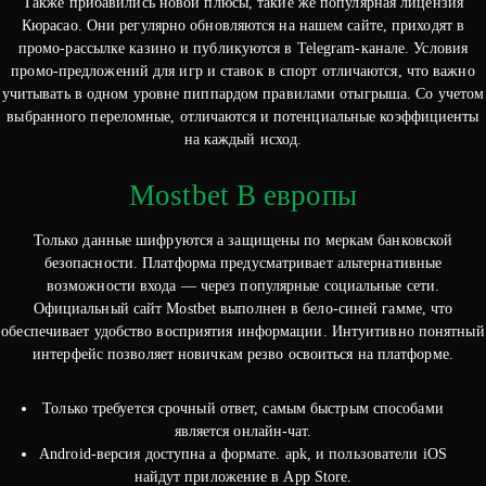
Также прибавились новой плюсы, такие же популярная лицензия
Кюрасао. Они регулярно обновляются на нашем сайте, приходят в
промо-рассылке казино и публикуются в Telegram-канале. Условия
промо-предложений для игр и ставок в спорт отличаются, что важно
учитывать в одном уровне пиппардом правилами отыгрыша. Со учетом
выбранного переломные, отличаются и потенциальные коэффициенты
на каждый исход.
Mostbet В европы
Только данные шифруются а защищены по меркам банковской
безопасности. Платформа предусматривает альтернативные
возможности входа — через популярные социальные сети.
Официальный сайт Mostbet выполнен в бело-синей гамме, что
обеспечивает удобство восприятия информации. Интуитивно понятный
интерфейс позволяет новичкам резво освоиться на платформе.
Только требуется срочный ответ, самым быстрым способами
является онлайн-чат.
Android-версия доступна а формате. apk, и пользователи iOS
найдут приложение в App Store.