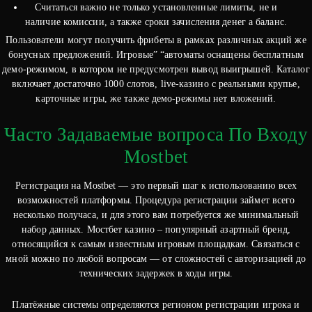
Считаться важно не только установленные лимиты, не и
наличие комиссии, а также сроки зачисления денег а баланс.
Пользователи могут получить фрибеты в рамках различных акций же
бонусных предложений. Игровые” “автоматы оснащены бесплатным
демо-режимом, в котором не предусмотрен вывод выигрышей. Каталог
включает достаточно 1000 слотов, live-казино с реальными крупье,
карточные игры, же также демо-режимы нет вложений.
Часто Задаваемые вопроса По Входу
Mostbet
Регистрация на Mostbet — это первый шаг к использованию всех
возможностей платформы. Процедура регистрации займет всего
несколько получаса, и для этого вам потребуется же минимальный
набор данных. Мостбет казино – популярный азартный бренд,
относящийся к самым известным игровым площадкам. Связаться с
мной можно по любой вопросам — от сложностей с авторизацией до
технических задержек в ходы игры.
Платёжные системы определяются регионом регистрации игрока и