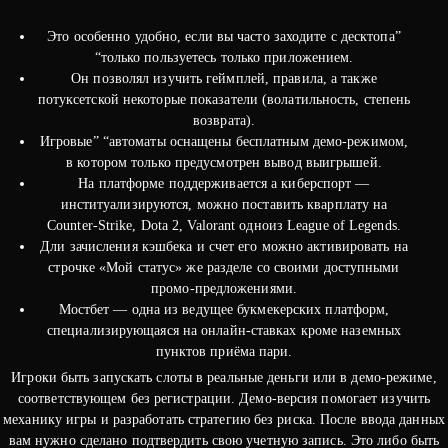
Это особенно удобно, если вы часто заходите с десктопа”
“только пользуетесь только приложением.
Он позволял изучить геймплей, правила, а также
потуксетской некоторые показатели (волатильность, степень
возврата).
Игровые” “автоматы оснащены бесплатным демо-режимом,
в котором только предусмотрен вывод выигрышей.
На платформе поддерживается а киберспорт —
институализируются, можно поставить кварплату на
Counter-Strike, Dota 2, Valorant одноиз League of Legends.
Дли зачисления кэшбека и счет его можно активировать на
строчке «Мой статус» же разделе со своими доступными
промо-предложениями.
Мостбет — одна из ведущее букмекерских платформ,
специализирующаяся на онлайн-ставках кроме наземных
пунктов приёма пари.
Игроки быть запускать слоты в реальные деньги или в демо-режиме,
соответствующем без регистрации. Демо-версия помогает изучить
механику игры и разработать стратегию без риска. После ввода данных
вам нужно сделано подтвердить свою учетную запись. Это либо быть