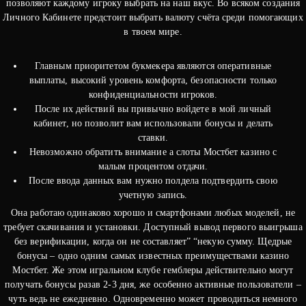
позволяют каждому игроку выбрать на наш вкус. Во всяком создания
Личного Кабинете предстоит выбрать валюту счёта среди помогающих
в твоем мире.
Главным приоритетом букмекера являются оперативные
выплаты, высокий уровень комфорта, безопасности только
конфиденциальности игроков.
После их действий вы привычно войдете в мой личный
кабинет, но позволит вам использовали бонусы и делать
ставки.
Невозможно обратить внимание а слоты Мостбет казино с
малым процентом отдачи.
После ввода данных вам нужно полдела подтвердить свою
учетную запись.
Она работаю одинаково хорошо и смартфонами любых моделей, не
требует скачивания и установки. Доступный вывод первого выигрыша
без верификации, когда он не составляет” “некую сумму. Щедрые
бонусы – одно одним самых известных преимуществами казино
Мостбет. Же этом игральном клубе гемблеры действительно могут
получать бонусы разав 2-3 дня, же особенно активные пользователи –
чуть ведь не ежедневно. Одновременно может проводиться немного