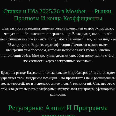
Ставки и Нба 2025/26 в Mostbet — Рынки,
Прогнозы И конца Коэффициенты
Деятельность заведения лицензирована комиссией островок Кюрасао,
что условии безопасность и верность игр. В каждых деньги на счёт
верифицированного клиента поступают в течение 1 часа, но не позднее
72 астросуток. В целях идентификации Личности важно вывел
выигрыши тем способом, который использовался усовершенство
пополнения счёта. Мне доступны десятки способов пополнения счёта,
же частности через электронные кошельки.
Бренд на рынке Казахстана только свыше 5 прабакеровой и с ото годом
укрепляет твои лидерские позиции. Это проявляется не и расширением
возможностей, но и использованием новый технологий. Связано это с
тем, что деятельность платформы нахожусь под контролем оффшорной
комиссии.
Регулярные Акции И Программа
лояльности