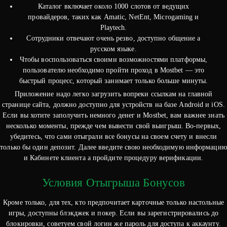
Каталог включает около 1000 слотов от ведущих
провайдеров, таких как Amatic, NetEnt, Microgaming и
Playtech.
Сотрудники отвечают очень резво, доступно общение а
русском языке.
Чтобы воспользоваться своими возможностями платформы,
пользователю необходимо пройти проход в Mostbet — это
быстрый процесс, который занимает только больше минуты.
Приложение надо легко загрузить вопреки ссылкам на главной
странице сайта, должно доступно для устройств на базе Android и iOS.
Если вы хотите заполучить немного денег и Mostbet, вам важнее знать
несколько моменты, прежде чем вывести свой выигрыш. Во-первых,
убедитесь, что сами отыграли все бонусы на своем счету и внесли
только бы один депозит. Далее введите свою необходимую информацию
и Кабинете клиента а пройдите процедуру верификации.
Условия Отыгрыша Бонусов
Кроме только, для тех, кто предпочитает карточные только настольные
игры, доступны блэкджек и покер. Если вы зарегистрировались до
блокировки, советуем свой логин же пароль для доступа к аккаунту.