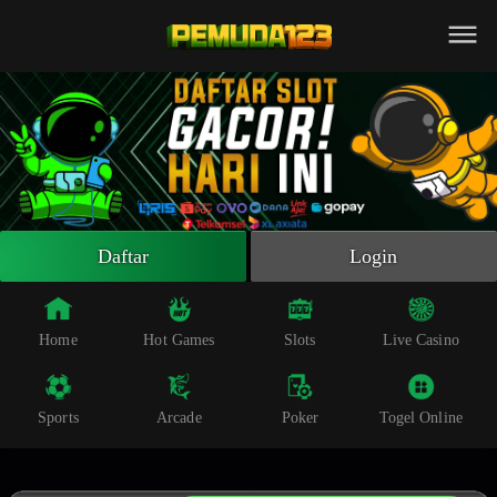
Beranda
Slot Online
Live Casino
Sportsbook
Arcade
Togel Online
Daftar
Login
Poker
Whatsapp
Home
Hot Games
Slots
Live Casino
Telegram
Sports
Arcade
Poker
Togel Online
Livechat