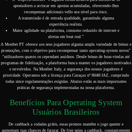
apostadores a arriscar em apostas acumuladas, oferecendo-lhes
recompensas adicionais vello seu nível para risco.
A transmissão é de entrada qualidade, garantindo alguma
experiência realista.
Maior agilidade na plataforma, consumo reduzido de internet e
alertas em beat real.”
A Mostbet PT oferece aos seus jogadores alguma ampla variedade de bónus e
promoções, com o objetivo para recompensar tanto operating-system novos”
“utilizadores quanto os cependant assíduos. Desde bónus de boas-vindas até
programas de fidelização, a plataforma busca manter os jogadores motivados
e envolvidos. Na Mostbet Italy, a segurança dos nossos jogadores é
prioridade. Operamos sob a licença para Curaçao nº 8048/JAZ, cumprindo
todas since regulamentações exigidas. Abaixo estão as mais importantes
práticas de segurança implementadas na nossa plataforma.
Benefícios Para Operating System
Usuários Brasileiros
De cashback a rodadas grátis, essas promos mantêm o jogo quente e
aumentam tuas chances de faturar. De free spins a cashback, constantemente