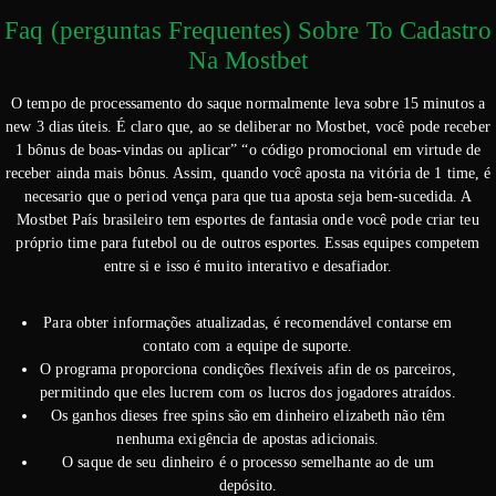
Faq (perguntas Frequentes) Sobre To Cadastro
Na Mostbet
O tempo de processamento do saque normalmente leva sobre 15 minutos a
new 3 dias úteis. É claro que, ao se deliberar no Mostbet, você pode receber
1 bônus de boas-vindas ou aplicar” “o código promocional em virtude de
receber ainda mais bônus. Assim, quando você aposta na vitória de 1 time, é
necesario que o period vença para que tua aposta seja bem-sucedida. A
Mostbet País brasileiro tem esportes de fantasia onde você pode criar teu
próprio time para futebol ou de outros esportes. Essas equipes competem
entre si e isso é muito interativo e desafiador.
Para obter informações atualizadas, é recomendável contarse em
contato com a equipe de suporte.
O programa proporciona condições flexíveis afin de os parceiros,
permitindo que eles lucrem com os lucros dos jogadores atraídos.
Os ganhos dieses free spins são em dinheiro elizabeth não têm
nenhuma exigência de apostas adicionais.
O saque de seu dinheiro é o processo semelhante ao de um
depósito.