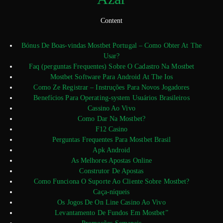
Content
Bónus De Boas-vindas Mostbet Portugal – Como Obter At The
Usar?
Faq (perguntas Frequentes) Sobre O Cadastro Na Mostbet
Mostbet Software Para Android At The Ios
Como Ze Registrar – Instruções Para Novos Jogadores
Benefícios Para Operating-system Usuários Brasileiros
Cassino Ao Vivo
Como Dar Na Mostbet?
F12 Casino
Perguntas Frequentes Para Mostbet Brasil
Apk Android
As Melhores Apostas Online
Construtor De Apostas
Como Funciona O Suporte Ao Cliente Sobre Mostbet?
Caça-níqueis
Os Jogos De On Line Casino Ao Vivo
Levantamento De Fundos Em Mostbet”