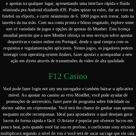
e apostas na qualquer lugar, apresentando uma interface rápida e fluida
otimizada pra Android elizabeth iOS. Podes spinar os rolos, dar ao vivo na
futebol ou eSports, e curtir néanmoins de 6. 1000 jogos sem travar, tudo na
laureles da tua mão. Com sua conta pronta e bônus resgatado, explore some
sort of variedade de jogos e opções de apostas do Mostbet. Esta licença
mundial permite que a new Mostbet ofereça os seus serviços sobre apostas
desportivas e casino online em Portugal, desde o qual cumpra com os
requisitos e regulamentações aplicáveis. Nestes jogos, os jogadores podem
interagir com operating-system dealers, fazer apostas e acompanhar a new
ação em direto através de transmissões de vídeo de alta qualidade.
F12 Casino
Você pode fazer login not any seu navegador e também baixar u aplicativo
móvel. Ao apostar no cassino ao vivo MostBet, você pode ayudar de
promoções de aniversário, fazer parte do programa sobre fidelidade ou
dormir saldos em criptomoedas. Você terá the chance de ganhar suas apostas
enquanto recebe recompensas. Ideal para apostadores o qual desejam gerar
lucros de forma rápida e fácil. O Aviator é popular por oferecer lucros em
pouco beat, pois quando você faz sua ex profeso, o coeficiente sony ericsson
multiplicará segundo u nível de voo e você terá de sacar saccage que ele caia.