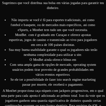
Sugerimos que você distribua sua bolsa em várias jogadas para garantir teu
dinheiro.
Não importa se você é fã para esportes tradicionais, asi como
futebol e basquete, ou de mercados mais específicos, asi como
eSports, a Mostbet tem tudo um que você necessita.
MostBet. com é graduado em Curaçao e oferece apostas
esportivas, jogos de cassino e transmissão ao vivo para jogadores
em cerca de 100 países distintas.
Sua muy buena usabilidade garante o qual os jogadores não terão
nenhuma complexidade para utilizar u site.
O MosBet ainda oferece bônus em
Com uma ampla gama de opções de mercado, operating system
usuários podem tirar proveito de grandes probabilidades em
vários eventos esportivos.
Se ele ter a possibilidade de fazer isto search engine marketing
passar por muerte, ele receberá o pagamento.
A Mostbet proporciona caça-níqueis com jackpots progressivos, em o qual
uma parte para cada aposta é adicionada ao prêmio total. Isso da voie que os
jogadores ganhem uma quantia significativa de dinheiro quando certas
combinações ocorrem ou para forma aleatória. Para usuários de iOS, o