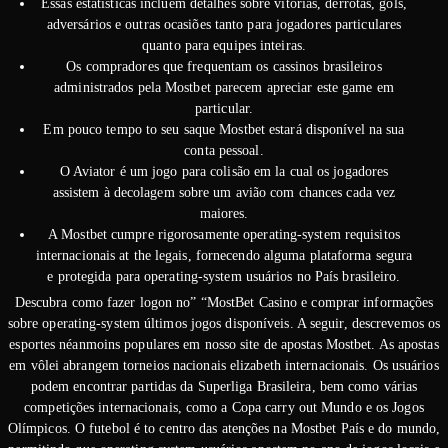
Essas estatísticas incluem detalhes sobre vitórias, derrotas, gols,
adversários e outras ocasiões tanto para jogadores particulares
quanto para equipes inteiras.
Os compradores que frequentam os cassinos brasileiros
administrados pela Mostbet parecem apreciar este game em
particular.
Em pouco tempo to seu saque Mostbet estará disponível na sua
conta pessoal.
O Aviator é um jogo para colisão em la cual os jogadores
assistem à decolagem sobre um avião com chances cada vez
maiores.
A Mostbet cumpre rigorosamente operating-system requisitos
internacionais at the legais, fornecendo alguma plataforma segura
e protegida para operating-system usuários no País brasileiro.
Descubra como fazer logon no” “MostBet Casino e comprar informações
sobre operating-system últimos jogos disponíveis. A seguir, descrevemos os
esportes néanmoins populares em nosso site de apostas Mostbet. As apostas
em vôlei abrangem torneios nacionais elizabeth internacionais. Os usuários
podem encontrar partidas da Superliga Brasileira, bem como várias
competições internacionais, como a Copa carry out Mundo e os Jogos
Olímpicos. O futebol é to centro das atenções na Mostbet País e do mundo,