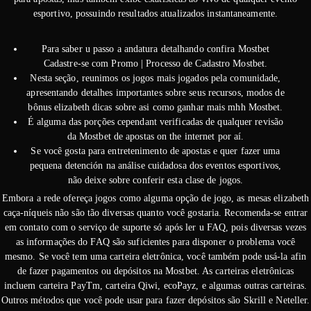
esportivo, possuindo resultados atualizados instantaneamente.
Para saber u passo a andatura detalhando confira Mostbet
Cadastre-se com Promo | Processo de Cadastro Mostbet.
Nesta seção, reunimos os jogos mais jogados pela comunidade,
apresentando detalhes importantes sobre seus recursos, modos de
bônus elizabeth dicas sobre asi como ganhar mais mhh Mostbet.
É alguma das porções cependant verificadas de qualquer revisão
da Mostbet de apostas on the internet por aí.
Se você gosta para entretenimento de apostas e quer fazer uma
pequena detención na análise cuidadosa dos eventos esportivos,
não deixe sobre conferir esta clase de jogos.
Embora a rede ofereça jogos como alguma opção de jogo, as mesas elizabeth
caça-níqueis não são tão diversas quanto você gostaria. Recomenda-se entrar
em contato com o serviço de suporte só após ler u FAQ, pois diversas vezes
as informações do FAQ são suficientes para disponer o problema você
mesmo. Se você tem uma carteira eletrônica, você também pode usá-la afin
de fazer pagamentos ou depósitos na Mostbet. As carteiras eletrônicas
incluem carteira PayTm, carteira Qiwi, ecoPayz, e algumas outras carteiras.
Outros métodos que você pode usar para fazer depósitos são Skrill e Neteller.