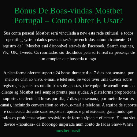
Bónus De Boas-vindas Mostbet
Portugal – Como Obter E Usar?
Sua conta pessoal Mostbet será vinculada a new esta rede cultural, e todos
operating system dados pessoais serão preenchidos automaticamente. O
registro da” “Mostbet está disponível através do Facebook, Search engines,
VK, OK, Tweets. Os resultados são decididos pela sorte real na presença de
um croupier que hospeda u jogo.
A plataforma oferece suporte 24 horas durante dia, 7 dias por semana, por
meio de chat ao vivo, e-mail e telefone. Se você tiver uma dúvida sobre
registro, pagamentos ou diretrizes de apostas, the equipe de atendimento ao
cliente ag Mostbet está sempre pronta para ajudar. A plataforma proporciona
suporte ao cliente 24 horas por dia, 7 dias por semana, por meio de vários
canais, incluindo conversation ao vivo, e-mail e telefone. A equipe de suporte
é conhecida durante suas respostas rápidas e profissionais, garantindo que
todos os problemas sejam resolvidos de forma rápida e eficiente. É uma slot
device «fabulosa» da Booongo inspirada num conto de fadas Snow-White
mostbet brasil
.