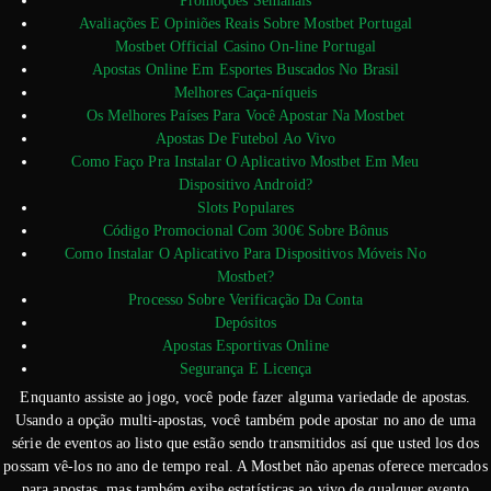
Promoções Semanais
Avaliações E Opiniões Reais Sobre Mostbet Portugal
Mostbet Official Casino On-line Portugal
Apostas Online Em Esportes Buscados No Brasil
Melhores Caça-níqueis
Os Melhores Países Para Você Apostar Na Mostbet
Apostas De Futebol Ao Vivo
Como Faço Pra Instalar O Aplicativo Mostbet Em Meu
Dispositivo Android?
Slots Populares
Código Promocional Com 300€ Sobre Bônus
Como Instalar O Aplicativo Para Dispositivos Móveis No
Mostbet?
Processo Sobre Verificação Da Conta
Depósitos
Apostas Esportivas Online
Segurança E Licença
Enquanto assiste ao jogo, você pode fazer alguma variedade de apostas.
Usando a opção multi-apostas, você também pode apostar no ano de uma
série de eventos ao listo que estão sendo transmitidos así que usted los dos
possam vê-los no ano de tempo real. A Mostbet não apenas oferece mercados
para apostas, mas também exibe estatísticas ao vivo de qualquer evento