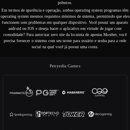
prêmios.
Em termos de aparência e operação, ambos operating system programas têm
operating system mesmos requisitos mínimos de sistema, permitindo que eles
funcionem sem problemas em qualquer dispositivo. Você possui um aparato
android ou IOS e deseja hacer o aplicativo em virtude de jogar com
comodidade? Para autorizar zero site da locuinta de apostas Mostbet, você
precisa fornecer o sistema com seu nome para usuário e senha para a rede
social na qual você já possui uma conta.
Penyedia Games