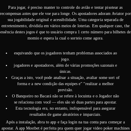
Para jogar, é preciso manter to controle do avião e tentar pisotear as
recompensas antes que ele voe para longe. Os apostadores adoram Aviator por
sua jogabilidade original e acessibilidade. Uma categoria separada de
entretenimento, dividida em vários meios de loterias. Em qualquer caso, the
essência destes jogos é que to usuário compra 1 certo número para bilhetes de
momio e espera la cual o sorteio come agora.
esquivando que os jogadores tenham problemas associados ao
jogo.
jogadores e apostadores, além de várias promoções sazonais e
únicas.
Graças a isto, você pode analisar a situação, avaliar some sort of
forma e a new condição das equipes e” “realizar a melhor
previsão.
O Banqueiro no Bacará não se refere à locuinta e o Jogador não
se relaciona com você — eles são só duas partes para apostar.
Esta tecnologia era, no entanto, indispensável para asegurar
resultados de game aleatórios e imparciais.
Após a instalação, abra to app e faça login na tua conta para começar a
apostar. A app Mostbet é perfeita pra quem quer jogar video poker machines