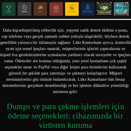
Daha kişiselleştirilmiş rehberlik için, yepyeni sadık destek ekibine e-posta,
cep telefonu veya gerçek zamanlı sohbet yoluyla ulaşılabilir; böylece destek
genellikle yalnızca bir tıklamayla sağlanır. Lüks Kumarhane ayrıca, kontrollü
oyun için temel ipuçları sunarak, müşterilerinin işlerini yapmalarına ve
kişisel fon gereksinimlerine uymalarına yardımcı olacak tavsiyeler ve ipuçları
sunar. Ödemeler söz konusu olduğunda, yeni yerel kumarhane çok çeşitli
seçenekler sunar ve PayPal veya diğer kripto para birimlerini kullanarak
güvenli bir şekilde para yatırmayı ve çekmeyi kolaylaştırır. Müşteri
memnuniyetini göz önünde bulundurarak, Lüks Kumarhane tüm hesap
denemelerinin gerçekten desteklendiği ve her işlemin dikkatlice yönetildiği
anlamına gelir.
Dumps ve para çekme işlemleri için
ödeme seçenekleri: cihazımızda bir
virüsten koruma