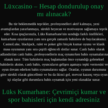
Lüxcasino – Hesap dondurulup onay
mı alınacak?
Bu tür beklenmedik teşvikler, profesyonelleri aktif kalmaya, yeni
avantajlardan yararlanmaya, sürekli heyecan ve motivasyon sağlamaya teşvik
eder. Kısa ipuçlarınızla, Lüks Kumarhane'nin sunduğu farklı özellikleri,
kumarhane oyunlarının yanı sıra gerçek zamanlı bahislere de bayılacaksınız.
CasinoLuke, blackjack, rulet ve poker gibi birçok kumar oyunu ve klasik
masa oyununun yanı sıra çeşitli eğlenceli slotlar sunar. Canlı bahis olarak
adlandırılan canlı bahis, profesyonellerin maç oynanırken bahis oynamalarına
olanak tanır. Tüm bahislerin maç başlamadan önce oynandığı geleneksel
bahislerin aksine, canlı bahis, oyuncuların gelişen aşamaya tepki vermesini ve
oyun devam ederken bahis oynamalarını sağlar. Oranlar, oyunun durumuna
göre sürekli olarak güncellenir ve bu da ikinci gol, mevcut kazanç veya oyun
içi olaylar gibi durumlara bahis oynamak için yeni olanaklar sunar.
Lüks Kumarhane: Çevrimiçi kumar ve
spor bahisleri için kendi adresiniz