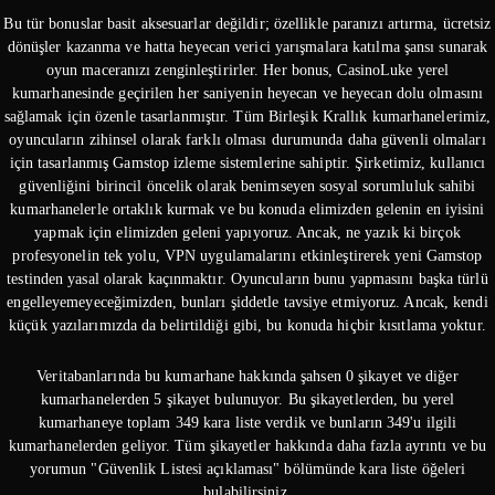
Bu tür bonuslar basit aksesuarlar değildir; özellikle paranızı artırma, ücretsiz
dönüşler kazanma ve hatta heyecan verici yarışmalara katılma şansı sunarak
oyun maceranızı zenginleştirirler. Her bonus, CasinoLuke yerel
kumarhanesinde geçirilen her saniyenin heyecan ve heyecan dolu olmasını
sağlamak için özenle tasarlanmıştır. Tüm Birleşik Krallık kumarhanelerimiz,
oyuncuların zihinsel olarak farklı olması durumunda daha güvenli olmaları
için tasarlanmış Gamstop izleme sistemlerine sahiptir. Şirketimiz, kullanıcı
güvenliğini birincil öncelik olarak benimseyen sosyal sorumluluk sahibi
kumarhanelerle ortaklık kurmak ve bu konuda elimizden gelenin en iyisini
yapmak için elimizden geleni yapıyoruz. Ancak, ne yazık ki birçok
profesyonelin tek yolu, VPN uygulamalarını etkinleştirerek yeni Gamstop
testinden yasal olarak kaçınmaktır. Oyuncuların bunu yapmasını başka türlü
engelleyemeyeceğimizden, bunları şiddetle tavsiye etmiyoruz. Ancak, kendi
küçük yazılarımızda da belirtildiği gibi, bu konuda hiçbir kısıtlama yoktur.
Veritabanlarında bu kumarhane hakkında şahsen 0 şikayet ve diğer
kumarhanelerden 5 şikayet bulunuyor. Bu şikayetlerden, bu yerel
kumarhaneye toplam 349 kara liste verdik ve bunların 349'u ilgili
kumarhanelerden geliyor. Tüm şikayetler hakkında daha fazla ayrıntı ve bu
yorumun "Güvenlik Listesi açıklaması" bölümünde kara liste öğeleri
bulabilirsiniz.