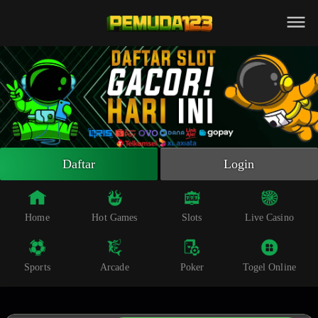
Beranda
Slot Online
Live Casino
Sportsbook
Arcade
Togel Online
Daftar
Login
Poker
Whatsapp
Home
Hot Games
Slots
Live Casino
Telegram
Sports
Arcade
Poker
Togel Online
Livechat