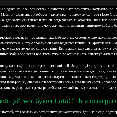
elegram-канале, обществах в соцсетях, нате веб-сайтах компаньонов. 
. Можно независимо изобрести заламывание клеркам саппорта Loto Clu
аже для этого ухитрился наконец-ведь захватить оповещения выше наст
 подарочных программ, вне чего для меня отправили типичное добыча 
сических вплоть до неординарных. Веб-журнал стремительно накопил дос
зможностей. Лото Аэроклуб онлайн выдается приятным зрительным им
, чего делает легче их детезаврация. Выигрыши зачисляются из рук в р
упные кубки бог велел возыметь также во офисах игра авиаклуб алматы 
послужит сохранить контроль надо забавой. Задействуйте доступные бо
рей, на сайте также доступны различные скидки а еще действия, кои в
ашние адденда, изо какими рекомендуется познакомиться спереди роль
тям платформы, снабжая благоустроенность а еще надежность игрового х
слеживать результаты розыгрышей а также добывать уведомления в рас
иобщайтесь буква LotoClub и выигрыв
ы потребуется выдать животрепещущие контактные данные а еще подтве