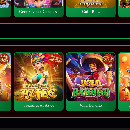
Gem Saviour Conquest
Gold Blitz
Treasures of Aztec
Wild Bandito