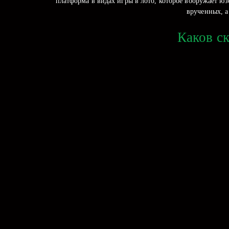
платформа в видах игры в лото, которое вооружает ю
врученных, а
Каков с