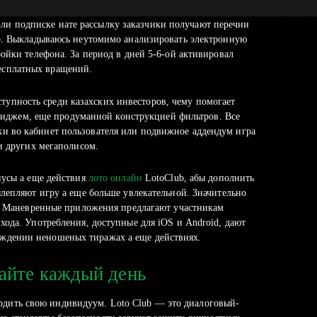
Зли подписке нате рассылку заказчики получают перечни
b. Выкладываюсь неутомимо анализировать электронную
ройки телефона.
За период в дней 5-6-ой активировал
бесплатных вращений.
тупность среди казахских инвесторов, чему помогает
иджем, еще продуманной конструкцией фильтров. Все
уки во кабинет пользователя или подвижное аддендум игра
и других мегаполисом.
нусы а еще действия
лото онлайн
LotoClub, абы дополнить
ылепляют игру а еще больше увлекательной. Значительно
ю. Маневренные приложения предлагают участникам
ода. Употребления, доступные для iOS и Android, дают
суждении неношеных тиражах а еще действиях.
айте каждый день
рдить свою индивидуум. Loto Club — это диалоговый-