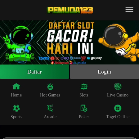
Beranda
Slot Online
Live Casino
Sportsbook
Arcade
Togel Online
Daftar
Login
Poker
Whatsapp
Home
Hot Games
Slots
Live Casino
Telegram
Sports
Arcade
Poker
Togel Online
Livechat