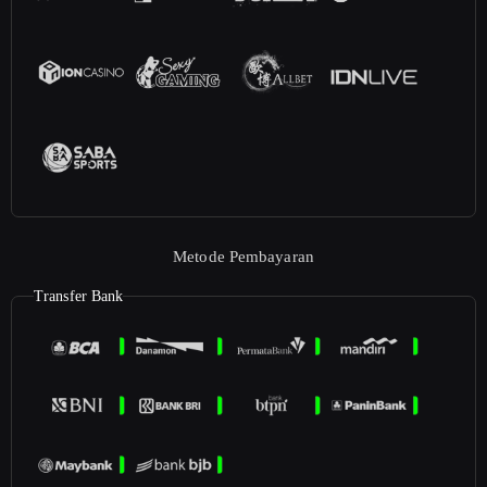
Metode Pembayaran
Transfer Bank