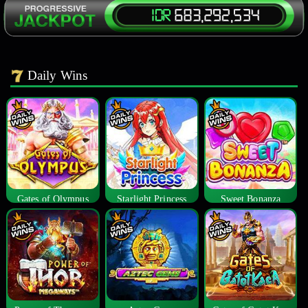
Daily Wins
Gates of Olympus
Starlight Princess
Sweet Bonanza