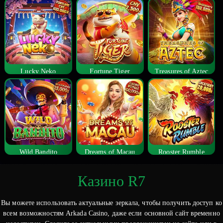
Lucky Neko
Fortune Tiger
Treasures of Aztec
Wild Bandito
Dreams of Macau
Rooster Rumble
Казино R7
Вы можете использовать актуальные зеркала, чтобы получить доступ ко
всем возможностям Arkada Casino, даже если основной сайт временно