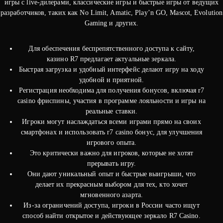
игры с live-дилерами, классические игры и быстрые игры от ведущих
разработчиков, таких как No Limit, Amatic, Play’n GO, Mascot, Evolution
Gaming и других.
Для обеспечения беспрепятственного доступа к сайту,
казино R7 предлагает актуальные зеркала.
Быстрая загрузка и удобный интерфейс делают игру на ходу
удобной и приятной.
Регистрация необходима для получения бонусов, включая r7
casino фриспины, участия в программе лояльности и игры на
реальные ставки.
Игроки могут наслаждаться всеми играми прямо на своих
смартфонах и использовать r7 casino бонус, для улучшения
игрового опыта.
Это критически важно для игроков, которые не хотят
прерывать игру.
Они дают уникальный опыт и быстрые выигрыши, что
делает их прекрасным выбором для тех, кто хочет
мгновенного азарта.
Из-за ограничений доступа, игроки в России часто ищут
способ найти открытое и действующее зеркало R7 Casino.