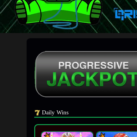
Daily Wins