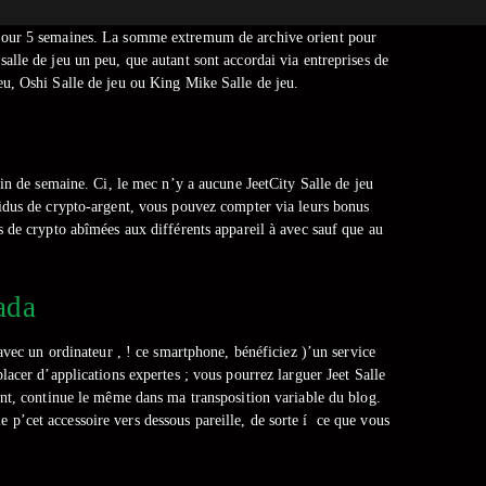
0 pour 5 semaines. La somme extremum de archive orient pour
lle de jeu un peu, que autant sont accordai via entreprises de
eu, Oshi Salle de jeu ou King Mike Salle de jeu.
in de semaine. Ci, le mec n’y a aucune JeetCity Salle de jeu
ésidus de crypto-argent, vous pouvez compter via leurs bonus
 de crypto abîmées aux différents appareil à avec sauf que au
ada
avec un ordinateur , ! ce smartphone, bénéficiez )’un service
acer d’applications expertes ; vous pourrez larguer Jeet Salle
ptant, continue le même dans ma transposition variable du blog.
e p’cet accessoire vers dessous pareille, de sorte í ce que vous