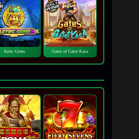
Aztec Gems
Gates of Gatot Kaca