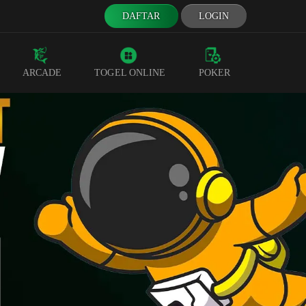
DAFTAR
LOGIN
ARCADE
TOGEL ONLINE
POKER