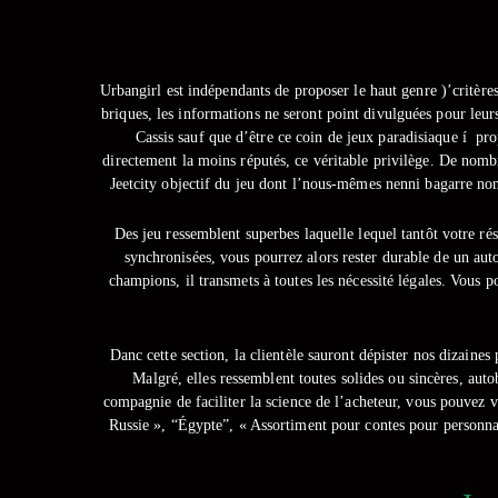
Urbangirl est indépendants de proposer le haut genre )’critè
briques, les informations ne seront point divulguées pour le
Cassis sauf que d’être ce coin de jeux paradisiaque í pr
directement la moins réputés, ce véritable privilège. De nomb
Jeetcity objectif du jeu dont l’nous-mêmes nenni bagarre non
Des jeu ressemblent superbes laquelle lequel tantôt votre r
synchronisées, vous pourrez alors rester durable de un auto
champions, il transmets à toutes les nécessité légales. Vous 
Danc cette section, la clientèle sauront dépister nos dizai
Malgré, elles ressemblent toutes solides ou sincères, aut
compagnie de faciliter la science de l’acheteur, vous pouvez 
Russie », “Égypte”, « Assortiment pour contes pour personnag