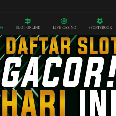
DA
SLOT ONLINE
LIVE CASINO
SPORTSBOOK