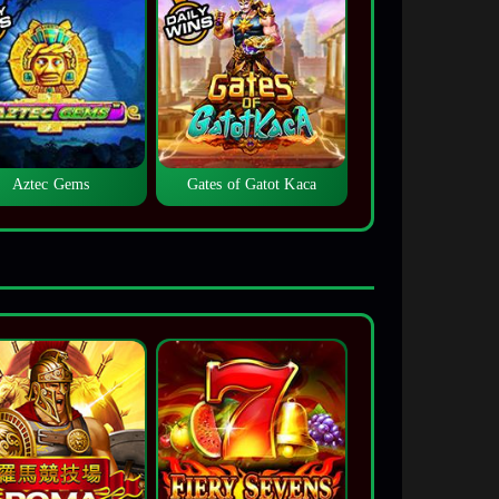
Aztec Gems
Gates of Gatot Kaca