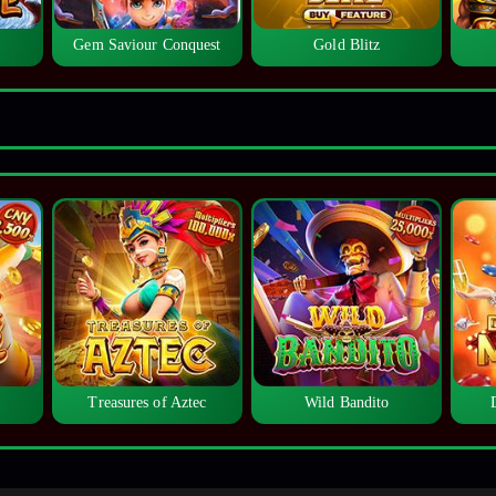
Gem Saviour Conquest
Gold Blitz
Treasures of Aztec
Wild Bandito