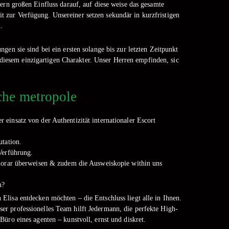
ern großen Einfluss darauf, auf diese weise das gesamte
it zur Verfügung. Unsereiner setzen sekundär in kurzfristigen
.
gen sie sind bei ein ersten solange bis zur letzten Zeitpunkt
diesem einzigartigen Charakter. Unser Herren empfinden, sic
che metropole
einsatz von der Authentizität internationaler Escort
utation.
Verführung.
onorar überweisen & zudem die Ausweiskopie within uns
n?
Elisa entdecken möchten – die Entschluss liegt alle in Ihnen.
r professionelles Team hilft Jedermann, die perfekte High-
Büro eines agenten – kunstvoll, ernst und diskret.