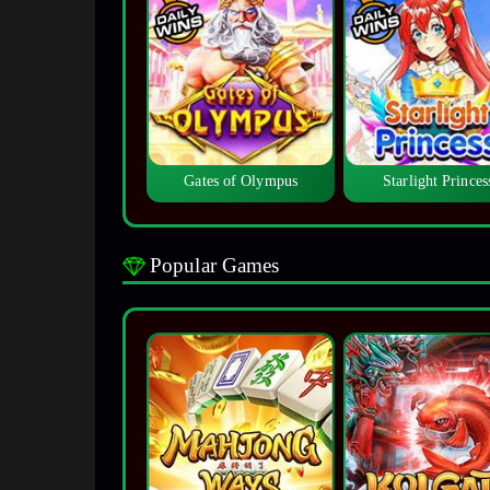
Gates of Olympus
Starlight Princes
Popular Games