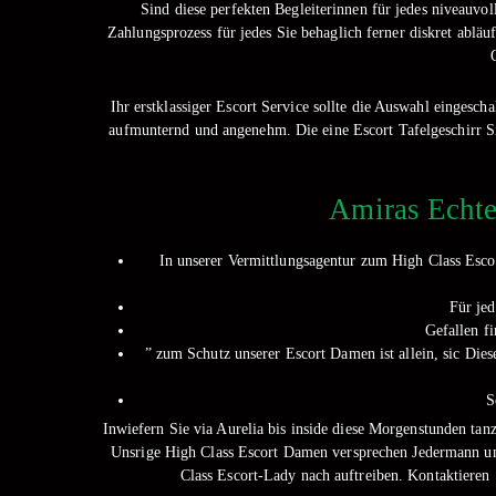
Sind diese perfekten Begleiterinnen für jedes niveauvo
Zahlungsprozess für jedes Sie behaglich ferner diskret abläu
Ihr erstklassiger Escort Service sollte die Auswahl eingesch
aufmunternd und angenehm. Die eine Escort Tafelgeschirr Si
Amiras Echte
In unserer Vermittlungsagentur zum High Class Escor
Für jed
Gefallen f
” zum Schutz unserer Escort Damen ist allein, sic Di
S
Inwiefern Sie via Aurelia bis inside diese Morgenstunden tan
Unsrige High Class Escort Damen versprechen Jedermann unv
Class Escort-Lady nach auftreiben. Kontaktieren S