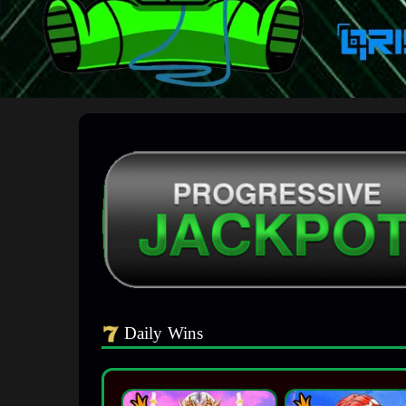
Daily Wins