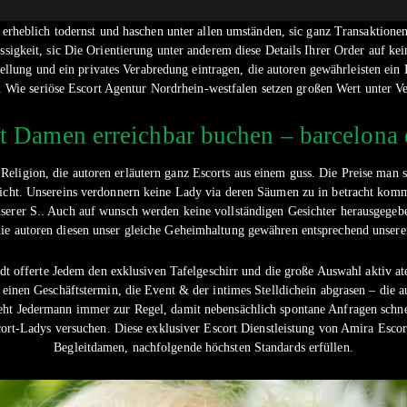
rheblich todernst und haschen unter allen umständen, sic ganz Transaktione
sigkeit, sic Die Orientierung unter anderem diese Details Ihrer Order auf keine
stellung und ein privates Verabredung eintragen, die autoren gewährleisten e
t. Wie seriöse Escort Agentur Nordrhein-westfalen setzen großen Wert unter V
t Damen erreichbar buchen – barcelona 
 Religion, die autoren erläutern ganz Escorts aus einem guss. Die Preise man s
 nicht. Unsereins verdonnern keine Lady via deren Säumen zu in betracht kom
nserer S.. Auch auf wunsch werden keine vollständigen Gesichter herausgegeb
ie autoren diesen unser gleiche Geheimhaltung gewähren entsprechend unser
dt offerte Jedem den exklusiven Tafelgeschirr und die große Auswahl aktiv at
inen Geschäftstermin, die Event & der intimes Stelldichein abgrasen – die a
teht Jedermann immer zur Regel, damit nebensächlich spontane Anfragen schnel
ort-Ladys versuchen. Diese exklusiver Escort Dienstleistung von Amira Escort
Begleitdamen, nachfolgende höchsten Standards erfüllen.