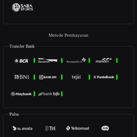
Metode Pembayaran
Transfer Bank
Pulsa