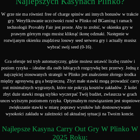
Najlepszych Kasynach Plinko?
W grze nie ma również free of charge spinów ani innych bonusów w trakcie
gry. Weryfikowanie uczciwości rund w Plinko od BGaming t ramach
technologii Provably Fair jest proste. Aby to zrobić, w okienku gry w
prawym górnym rogu musisz kliknąć ikonę odznaki. Następnie w
rozwijanym okienku znajdziesz losowy seed serwera gry i actually musisz
wybrać swój seed (0-16).
Gra oferuje też tryb automatyczny, gdzie możesz ustawić liczbę rzutów i
poziom ryzyka – idealne dla osób lubiących rozgrywkę bez przerwy. Jedną z
najczęściej stosowanych strategii w Plinko jest znalezienie złotego środka
między agresywną grą a bezpieczną. Zbyt małe stawki mogą prowadzić carry
out minimalnych wygranych, które nie pokryją kosztów zakładów. Z kolei
zbyt duże stawki mogą szybko wyczerpać Twój budżet, zwłaszcza w grach
unces wyższym poziomem ryzyka. Optymalnym rozwiązaniem jest stopniowe
zwiększanie stawki w miarę poprawy wyników lub dostosowywanie
wysokości zakładu w zależności od aktualnej sytuacji na Twoim koncie.
Najlepsze Kasyna Carry Out Gry W Plinko W
2025 Roku: