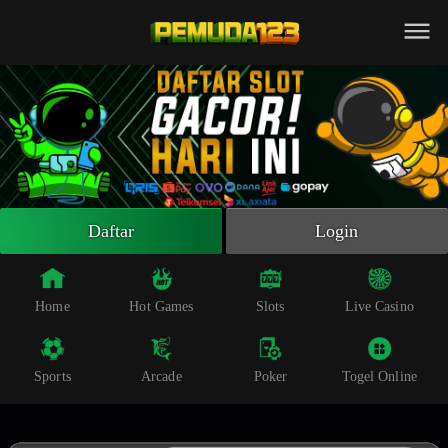
Beranda
Slot Online
Live Casino
Sportsbook
Arcade
Togel Online
Daftar
Login
Poker
Whatsapp
Home
Hot Games
Slots
Live Casino
Telegram
Sports
Arcade
Poker
Togel Online
Livechat