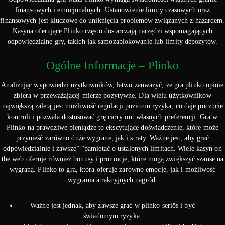
finansowych i emocjonalnych. Ustanowienie limity czasowych oraz
finansowych jest kluczowe do uniknięcia problemów związanych z hazardem.
Kasyna oferujące Plinko często dostarczają narzędzi wspomagających
odpowiedzialne gry, takich jak samozablokowanie lub limity depozytów.
Ogólne Informacje – Plinko
Analizując wypowiedzi użytkowników, łatwo zauważyć, że gra plinko opinie
zbiera w przeważającej mierze pozytywne. Dla wielu użytkowników
największą zaletą jest możliwość regulacji poziomu ryzyka, co daje poczucie
kontroli i pozwala dostosować grę carry out własnych preferencji. Gra w
Plinko na prawdziwe pieniądze to ekscytujące doświadczenie, które może
przynieść zarówno duże wygrane, jak i straty. Ważne jest, aby grać
odpowiedzialnie i zawsze” “pamiętać o ustalonych limitach. Wiele kasyn on
the web oferuje również bonusy i promocje, które mogą zwiększyć szanse na
wygraną. Plinko to gra, która oferuje zarówno emocje, jak i możliwość
wygrania atrakcyjnych nagród.
Ważne jest jednak, aby zawsze grać w plinko seriös i być
świadomym ryzyka.