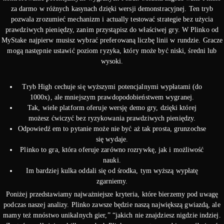
za darmo w różnych kasynach dzięki wersji demonstracyjnej. Ten tryb
pozwala zrozumieć mechanizm i actually testować strategie bez użycia
prawdziwych pieniędzy, zanim przystąpisz do właściwej gry. W Plinko od
MyStake najpierw musisz wybrać preferowaną liczbę linii w rundzie. Gracze
mogą następnie ustawić poziom ryzyka, który może być niski, średni lub
wysoki.
Tryb High cechuje się wyższymi potencjalnymi wypłatami (do
1000x), ale mniejszym prawdopodobieństwem wygranej.
Tak, wiele platform oferuje wersję demo gry, dzięki której
możesz ćwiczyć bez ryzykowania prawdziwych pieniędzy.
Odpowiedź em to pytanie może nie być aż tak prosta, grunzochse
się wydaje.
Plinko to gra, która oferuje zarówno rozrywkę, jak i możliwość
nauki.
Im bardziej kulka oddali się od środka, tym wyższą wypłatę
zgarniemy.
Poniżej przedstawiamy najważniejsze kryteria, które bierzemy pod uwagę
podczas naszej analizy. Plinko zawsze będzie naszą największą gwiazdą, ale
mamy też mnóstwo unikalnych gier,” “jakich nie znajdziesz nigdzie indziej.