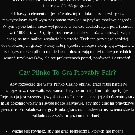
interesować każdego gracza.
Ciekawym elementem jest również tryb plinko max – czyli gra z
maksymalnym możliwym poziomem ryzyka i najwyższą możliwą nagrodą.
W tym trybie kulka może wylądować w bardzo dochodowym polu (czasem
nawet 1000x stawki! ), light beer równie dobrze może zakończyć swoją
drogę na minimalnej wypłacie lub stracie. Tryb ten przyciąga bardziej
doświadczonych graczy, którzy lubią wysokie emocje i akceptują związane z
tym ryzyko. Gra plinko opinie forum dostarczają nie tylko bezpośrednich
wrażeń użytkowników, ale też praktycznych porad, porównań i ostrzeżeń.
Czy Plinko To Gra Provably Fair?
“Aby rozpocząć grę watts Plinko Casino online, gracz musi najpierw
zarejestrować się watts wybranym kasynie on-line, które oferuje tę grę.
Rejestracja jest zazwyczaj szybka i actually prosta, a po jej zakończeniu gracz
musi dokonać wpłaty na swoje konto kasynowe, aby móc grać na prawdziwe
pieniądze. Po załadowaniu gry Plinko gracz ma możliwość ustawienia stawki
zakładu oraz wyboru poziomu trudności.
Ważne jest również, aby nie grać pieniędzmi, których nie można