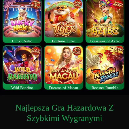
Lucky Neko
Fortune Tiger
Treasures of Aztec
Wild Bandito
Dreams of Macau
Rooster Rumble
Najlepsza Gra Hazardowa Z
Szybkimi Wygranymi