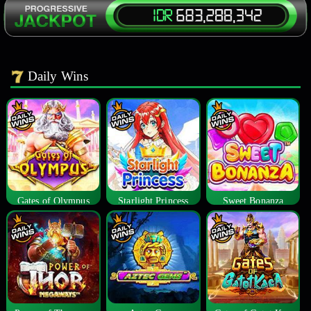
Daily Wins
Gates of Olympus
Starlight Princess
Sweet Bonanza