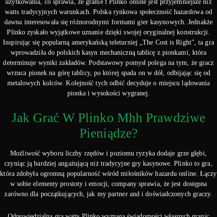
użytkowania, co sprawia, że granie t Plinko online jest przyjemniejsze niż
watts tradycyjnych warunkach. Polska rynkowa społeczność hazardowa od
dawna interesowała się różnorodnymi formami gier kasynowych. Jednakże
Plinko zyskało wyjątkowe uznanie dzięki swojej oryginalnej konstrukcji.
Inspirując się popularną amerykańską teleturniej „The Cost is Right”, ta gra
wprowadziła do polskich kasyn mechaniczną tablicę z pionkami, która
determinuje wyniki zakładów. Podstawowy pomysł polega na tym, że gracz
wrzuca pionek na górę tablicy, po której spada on w dół, odbijając się od
metalowych kolców. Kolejność tych odbić decyduje o miejscu lądowania
pionka i wysokości wygranej.
Jak Grać W Plinko Mhh Prawdziwe
Pieniądze?
Możliwość wyboru liczby rzędów i poziomu ryzyka dodaje grze głębi,
czyniąc ją bardziej angażującą niż tradycyjne gry kasynowe. Plinko to gra,
która zdobyła ogromną popularność wśród miłośników hazardu online. Łączy
w sobie elementy prostoty i emocji, company sprawia, że jest dostępna
zarówno dla początkujących, jak my partner and i doświadczonych graczy.
Odpowiedzialna gra watts Plinko wymaga świadomości własnych granic