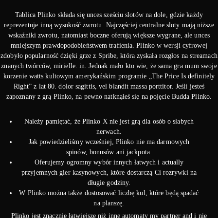
Tablica Plinko składa się unces sześciu slotów na dole, gdzie każdy
reprezentuje inną wysokość zwrotu. Najczęściej centralne sloty mają niższe
wskaźniki zwrotu, natomiast boczne oferują większe wygrane, ale unces
mniejszym prawdopodobieństwem trafienia. Plinko w wersji cyfrowej
zdobyło popularność dzięki grze z Spribe, która zyskała rozgłos na streamach
znanych twórców, mirielle. in. Jednak mało kto wie, że sama gra mum swoje
korzenie watts kultowym amerykańskim programie „The Price Is definitely
Right” z lat 80. dolor sagittis, vel blandit massa porttitor. Jeśli jesteś
zapoznany z grą Plinko, na pewno natknąłeś się na pojęcie Budda Plinko.
Należy pamiętać, że Plinko X nie jest grą dla osób o słabych
nerwach.
Jak powiedzieliśmy wcześniej, Plinko nie ma darmowych
spinów, bonusów ani jackpota.
Oferujemy ogromny wybór innych łatwych i actually
przyjemnych gier kasynowych, które dostarczą Ci rozrywki na
długie godziny.
W Plinko można także dostosować liczbę kul, które będą spadać
na planszę.
Plinko jest znacznie łatwiejsze niż inne automaty my partner and i nie