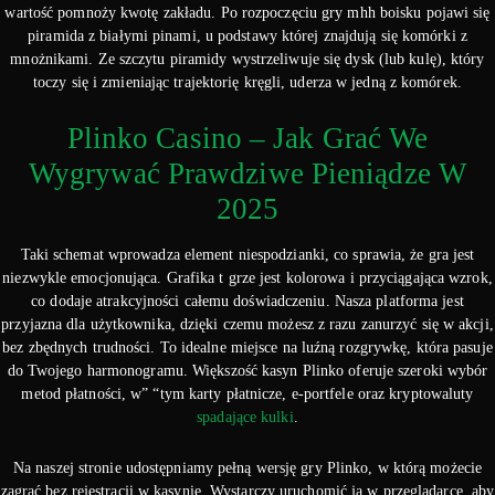
wartość pomnoży kwotę zakładu. Po rozpoczęciu gry mhh boisku pojawi się
piramida z białymi pinami, u podstawy której znajdują się komórki z
mnożnikami. Ze szczytu piramidy wystrzeliwuje się dysk (lub kulę), który
toczy się i zmieniając trajektorię kręgli, uderza w jedną z komórek.
Plinko Casino – Jak Grać We
Wygrywać Prawdziwe Pieniądze W
2025
Taki schemat wprowadza element niespodzianki, co sprawia, że gra jest
niezwykle emocjonująca. Grafika t grze jest kolorowa i przyciągająca wzrok,
co dodaje atrakcyjności całemu doświadczeniu. Nasza platforma jest
przyjazna dla użytkownika, dzięki czemu możesz z razu zanurzyć się w akcji,
bez zbędnych trudności. To idealne miejsce na luźną rozgrywkę, która pasuje
do Twojego harmonogramu. Większość kasyn Plinko oferuje szeroki wybór
metod płatności, w” “tym karty płatnicze, e-portfele oraz kryptowaluty
spadające kulki
.
Na naszej stronie udostępniamy pełną wersję gry Plinko, w którą możecie
zagrać bez rejestracji w kasynie. Wystarczy uruchomić ją w przeglądarce, aby