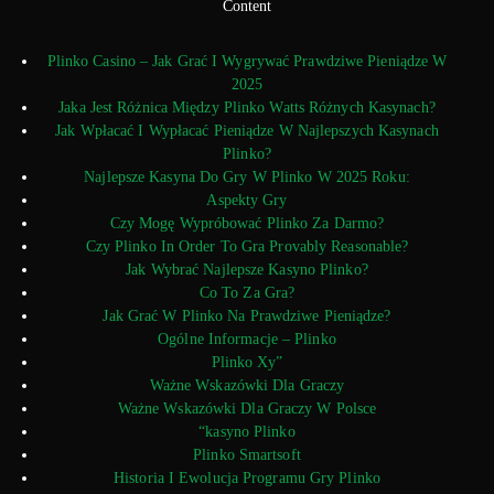
Content
Plinko Casino – Jak Grać I Wygrywać Prawdziwe Pieniądze W
2025
Jaka Jest Różnica Między Plinko Watts Różnych Kasynach?
Jak Wpłacać I Wypłacać Pieniądze W Najlepszych Kasynach
Plinko?
Najlepsze Kasyna Do Gry W Plinko W 2025 Roku:
Aspekty Gry
Czy Mogę Wypróbować Plinko Za Darmo?
Czy Plinko In Order To Gra Provably Reasonable?
Jak Wybrać Najlepsze Kasyno Plinko?
Co To Za Gra?
Jak Grać W Plinko Na Prawdziwe Pieniądze?
Ogólne Informacje – Plinko
Plinko Xy”
Ważne Wskazówki Dla Graczy
Ważne Wskazówki Dla Graczy W Polsce
“kasyno Plinko
Plinko Smartsoft
Historia I Ewolucja Programu Gry Plinko