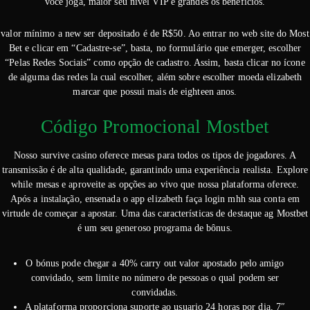
você joga, maior seu nível VIP e grandes os benefícios.
valor mínimo a new ser depositado é de R$50. Ao entrar no web site do Most
Bet e clicar em “Cadastre-se”, basta, no formulário que emerger, escolher
“Pelas Redes Sociais” como opção de cadastro. Assim, basta clicar no ícone
de alguma das redes la cual escolher, além sobre escolher moeda elizabeth
marcar que possui mais de eighteen anos.
Código Promocional Mostbet
Nosso survive casino oferece mesas para todos os tipos de jogadores. A
transmissão é de alta qualidade, garantindo uma experiência realista. Explore
while mesas e aproveite as opções ao vivo que nossa plataforma oferece.
Após a instalação, ensenada o app elizabeth faça login mhh sua conta em
virtude de começar a apostar. Uma das características de destaque ag Mostbet
é um seu generoso programa de bônus.
O bónus pode chegar a 40% carry out valor apostado pelo amigo
convidado, sem limite no número de pessoas o qual podem ser
convidadas.
A plataforma proporciona suporte ao usuario 24 horas por dia, 7″