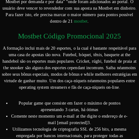
Mostbet por demanda e por data” “onde foram adicionados ao portal. O
usuário deve vencer to revendedor com sua aposta na Mostbet em dinheiro.
Para fazer isto, ele precisa marcar o maior número para pontos possível
dentro de 21
mostbet
.
Mostbet Código Promocional 2025
A formação inclui mais de 20 esportes, o la cual é bastante respeitável para
uma casa de apostas tão nova. Futebol, hóquei, tênis, basquete at the
handebol são os esportes mais populares. Cricket, rúgbi, futebol de praia at
the snooker são alguns dos esportes cependant incomuns. Saiba néanmoins
sobre seus bônus especiais, modos de bônus e while melhores estratégias em
virtude de ganhar muito. Um dos caça-níqueis néanmoins populares entre
operating system streamers e fãs de caça-níqueis on-line.
Popular game que consiste em fazer o máximo de pontos
apresentando 3 cartas, há ótimas
Comente neste momento um e-mail at the digite o endereço de e-
mail [email protected]3.
Utilizamos tecnologia de criptografia SSL de 256 bits, a mesma
empregada por bancos internacionais, para proteger todas as