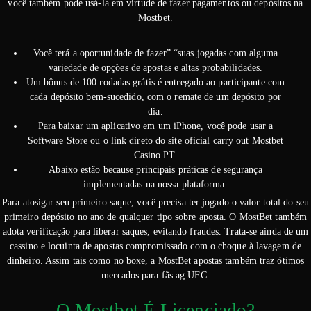
você também pode usá-la em virtude de fazer pagamentos ou depósitos na
Mostbet.
Você terá a oportunidade de fazer” “suas jogadas com alguma
variedade de opções de apostas e altas probabilidades.
Um bônus de 100 rodadas grátis é entregado ao participante com
cada depósito bem-sucedido, com o remate de um depósito por
dia.
Para baixar um aplicativo em um iPhone, você pode usar a
Software Store ou o link direto do site oficial carry out Mostbet
Casino PT.
Abaixo estão because principais práticas de segurança
implementadas na nossa plataforma.
Para atosigar seu primeiro saque, você precisa ter jogado o valor total do seu
primeiro depósito no ano de qualquer tipo sobre aposta. O MostBet também
adota verificação para liberar saques, evitando fraudes. Trata-se ainda de um
cassino e locuinta de apostas compromissado com o choque à lavagem de
dinheiro. Assim tais como no boxe, a MostBet apostas também traz ótimos
mercados para fãs ag UFC.
O Mostbet É Licenciado?