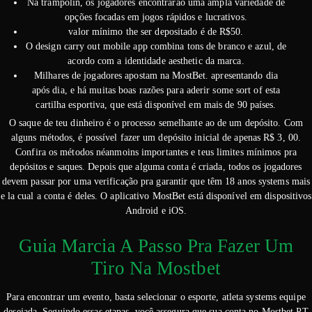
Na trampolín, os jogadores encontrarão uma ampla variedade de
opções focadas em jogos rápidos e lucrativos.
valor mínimo the ser depositado é de R$50.
O design carry out mobile app combina tons de branco e azul, de
acordo com a identidade aesthetic da marca.
Milhares de jogadores apostam na MostBet. apresentando dia
após dia, e há muitas boas razões para aderir some sort of esta
cartilha esportiva, que está disponível em mais de 90 países.
O saque de teu dinheiro é o processo semelhante ao de um depósito. Com
alguns métodos, é possível fazer um depósito inicial de apenas R$ 3, 00.
Confira os métodos néanmoins importantes e teus limites mínimos pra
depósitos e saques. Depois que alguma conta é criada, todos os jogadores
devem passar por uma verificação pra garantir que têm 18 anos systems mais
e la cual a conta é deles. O aplicativo MostBet está disponível em dispositivos
Android e iOS.
Guia Marcia A Passo Pra Fazer Um
Tiro Na Mostbet
Para encontrar um evento, basta selecionar o esporte, atleta systems equipe
desejada. Seguindo essas etapas, você assegura que sua conta no Mostbet PT