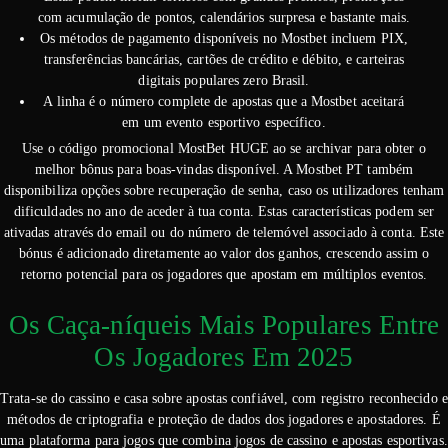
com acumulação de pontos, calendários surpresa e bastante mais.
Os métodos de pagamento disponíveis no Mostbet incluem PIX,
transferências bancárias, cartões de crédito e débito, e carteiras
digitais populares zero Brasil.
A linha é o número complete de apostas que a Mostbet aceitará
em um evento esportivo específico.
Use o código promocional MostBet HUGE ao se archivar para obter o
melhor bônus para boas-vindas disponível. A Mostbet PT também
disponibiliza opções sobre recuperação de senha, caso os utilizadores tenham
dificuldades no ano de aceder à tua conta. Estas características podem ser
ativadas através do email ou do número de telemóvel associado à conta. Este
bónus é adicionado diretamente ao valor dos ganhos, crescendo assim o
retorno potencial para os jogadores que apostam em múltiplos eventos.
Os Caça-níqueis Mais Populares Entre
Os Jogadores Em 2025
Trata-se do cassino e casa sobre apostas confiável, com registro reconhecido e
métodos de criptografia e proteção de dados dos jogadores e apostadores. É
uma plataforma para jogos que combina jogos de cassino e apostas esportivas.