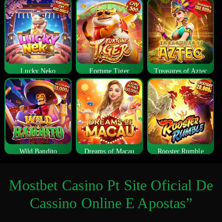
Lucky Neko
Fortune Tiger
Treasures of Aztec
Wild Bandito
Dreams of Macau
Rooster Rumble
Mostbet Casino Pt Site Oficial De
Cassino Online E Apostas”