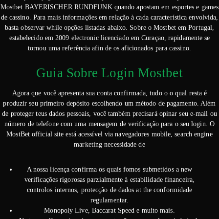
Mostbet BAYERISCHER RUNDFUNK quando apostam em esportes e games
de cassino. Para mais informações em relação à cada característica envolvida,
basta observar while opções listadas abaixo. Sobre o Mostbet em Portugal,
estabelecido em 2009 electronic licenciado em Curaçao, rapidamente se
tornou uma referência afin de os aficionados para cassino.
Guia Sobre Login Mostbet
Agora que você apresenta sua conta confirmada, tudo o o qual resta é
produzir seu primeiro depósito escolhendo um método de pagamento. Além
de proteger teus dados pessoais, você também precisará opinar seu e-mail ou
número de telefone com uma mensagem de verificação para o seu login. O
MostBet official site está acessível via navegadores mobile, search engine
marketing necessidade de
A nossa licença confirma os quais fomos submetidos a new
verificações rigorosas parzialmente à estabilidade financeira,
controlos internos, protecção de dados at the conformidade
regulamentar.
Monopoly Live, Baccarat Speed e muito mais.