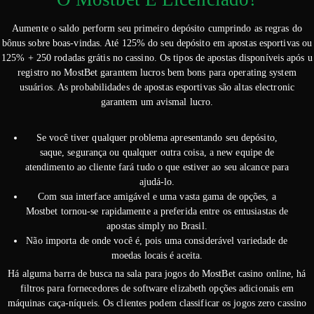
Aumente o saldo perform seu primeiro depósito cumprindo as regras do
bônus sobre boas-vindas. Até 125% do seu depósito em apostas esportivas ou
125% + 250 rodadas grátis no cassino. Os tipos de apostas disponíveis após u
registro no MostBet garantem lucros bem bons para operating system
usuários. As probabilidades de apostas esportivas são altas electronic
garantem um avismal lucro.
Se você tiver qualquer problema apresentando seu depósito,
saque, segurança ou qualquer outra coisa, a new equipe de
atendimento ao cliente fará tudo o que estiver ao seu alcance para
ajudá-lo.
Com sua interface amigável e uma vasta gama de opções, a
Mostbet tornou-se rapidamente a preferida entre os entusiastas de
apostas simply no Brasil.
Não importa de onde você é, pois uma considerável variedade de
moedas locais é aceita.
Há alguma barra de busca na sala para jogos do MostBet casino online, há
filtros para fornecedores de software elizabeth opções adicionais em
máquinas caça-níqueis. Os clientes podem classificar os jogos zero cassino