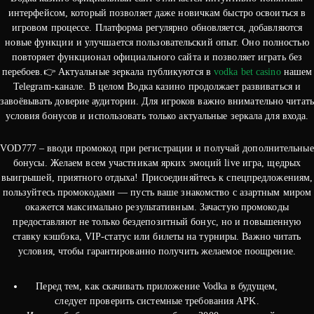
интерфейсом, который позволяет даже новичкам быстро освоиться в
игровом процессе. Платформа регулярно обновляется, добавляются
новые функции и улучшается пользовательский опыт. Оно полностью
повторяет функционал официального сайта и позволяет играть без
перебоев.👉 Актуальные зеркала публикуются в
vodka bet casino
нашем
Telegram-канале. В целом Водка казино продолжает развиваться и
завоёвывать доверие аудитории. Для игроков важно внимательно читать
условия бонусов и использовать только актуальные зеркала для входа.
VOD777 – вводи промокод при регистрации и получай дополнительные
бонусы. Желаем всем участникам ярких эмоций live игра, щедрых
выигрышей, приятного отдыха! Присоединяйтесь к спецпредложениям,
пользуйтесь промокодами — пусть ваше знакомство с азартным миром
окажется максимально результативным. Зачастую промокоды
предоставляют не только бездепозитный бонус, но и повышенную
ставку кэшбэка, VIP-статус или билеты на турниры. Важно читать
условия, чтобы гарантированно получить желаемое поощрение.
Перед тем, как скачивать приложение Vodka в будущем,
следует проверить системные требования APK.