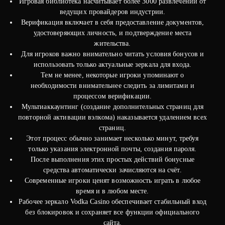
Игровая библиотека насчитывает более 3000 развлечений от
ведущих провайдеров индустрии.
Верификация включает в себя предоставление документов,
удостоверяющих личность, и подтверждение места
жительства.
Для игроков важно внимательно читать условия бонусов и
использовать только актуальные зеркала для входа.
Тем не менее, некоторые игроки упоминают о
необходимости внимательнее следить за лимитами и
процессом верификации.
Мультиаккаунтинг (создание дополнительных страниц для
повторной активации вэлкома) наказывается удалением всех
страниц.
Этот процесс обычно занимает несколько минут, требуя
только указания электронной почты, создания пароля.
После выполнения этих простых действий бонусные
средства автоматически зачисляются на счёт.
Современные игроки ценят возможность играть в любое
время и в любом месте.
Рабочее зеркало Vodka Casino обеспечивает стабильный вход
без блокировок и сохраняет все функции официального
сайта.