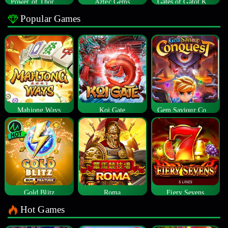
Power of Thor Megaways
Aztec Gems
Gates of Gatot Kaca
Popular Games
Mahjong Ways
Koi Gate
Gem Saviour Conquest
Gold Blitz
Roma
Fiery Sevens
Hot Games