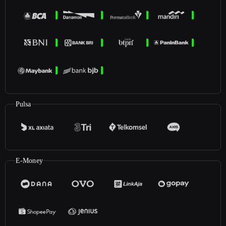
Pulsa
E-Money