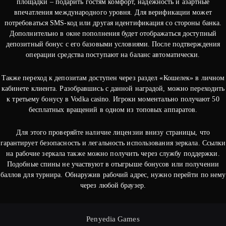
площадки – подарить гостям комфорт, надежность и азартные
впечатления международного уровня. Для верификации может
потребоваться SMS-код или другая идентификация со стороны банка.
Дополнительно в окне пополнения будет отображаться доступный
депозитный бонус с его базовыми условиями. После подтверждения
операции средства поступают на баланс автоматически.
Также переход к депозитам доступен через раздел «Кошелек» в личном
кабинете клиента. Разобравшись с данной наградой, можно переходить
к третьему бонусу в Vodka casino. Игроки моментально получают 50
бесплатных вращений в одном из топовых аппаратов.
Для этого проверяйте наличие лицензии внизу страницы, что
гарантирует безопасность и легальность использования зеркала. Ссылки
на рабочие зеркала также можно получить через службу поддержки.
Подобные спины не участвуют в отыгрыше бонусов или получении
баллов для турнира. Обнаружив рабочий адрес, нужно перейти по нему
через любой браузер.
Penyedia Games