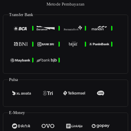
Metode Pembayaran
Transfer Bank
Pulsa
E-Money