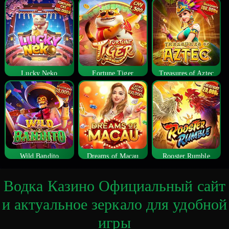
Lucky Neko
Fortune Tiger
Treasures of Aztec
Wild Bandito
Dreams of Macau
Rooster Rumble
Водка Казино Официальный сайт
и актуальное зеркало для удобной
игры