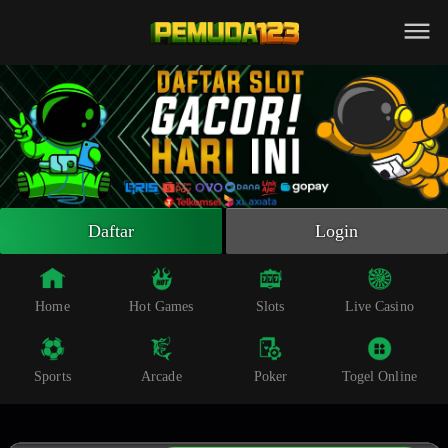
Beranda
Slot Online
Live Casino
Sportsbook
Arcade
Togel Online
Daftar
Login
Poker
Whatsapp
Home
Hot Games
Slots
Live Casino
Telegram
Sports
Arcade
Poker
Togel Online
Livechat