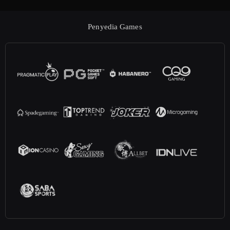
Penyedia Games