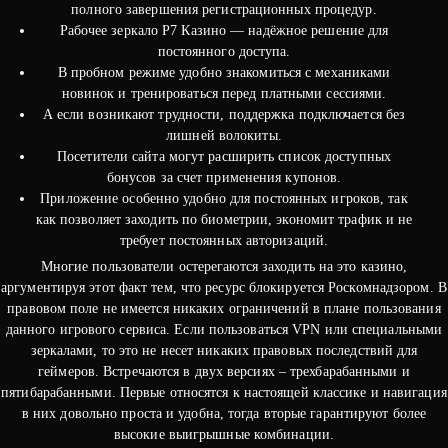
полного завершения регистрационных процедур.
Рабочее зеркало Р7 Казино — надёжное решение для
постоянного доступа.
В пробном режиме удобно знакомиться с механиками
новинок и тренироваться перед платными сессиями.
А если возникают трудности, поддержка подключается без
лишней волокиты.
Посетители сайта могут расширить список доступных
бонусов за счет применения купонов.
Приложение особенно удобно для постоянных игроков, так
как позволяет заходить по биометрии, экономит трафик и не
требует постоянных авторизаций.
Многие пользователи остерегаются заходить на это казино,
аргументируя этот факт тем, что ресурс блокируется Роскомнадзором. В
правовом поле не имеется никаких ограничений в плане пользования
данного игрового сервиса. Если пользоваться VPN или специальными
зеркалами, то это не несет никаких правовых последствий для
геймеров. Встречаются в двух версиях – трехбарабанными и
пятибарабанными. Первые относятся к настоящей классике и навигация
в них довольно проста и удобна, тогда вторые гарантируют более
высокие выигрышные комбинации.