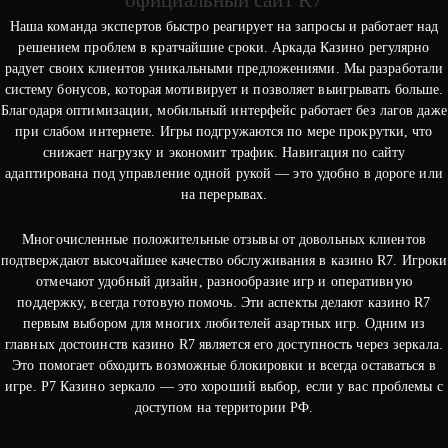
Наша команда экспертов быстро реагирует на запросы и работает над
решением проблем в кратчайшие сроки. Аркада Казино регулярно
радует своих клиентов уникальными предложениями. Мы разработали
систему бонусов, которая мотивирует и позволяет выигрывать больше.
Благодаря оптимизации, мобильный интерфейс работает без лагов даже
при слабом интернете. Игры подгружаются по мере прокрутки, что
снижает нагрузку и экономит трафик. Навигация по сайту
адаптирована под управление одной рукой — это удобно в дороге или
на перерывах.
Многочисленные положительные отзывы от довольных клиентов
подтверждают высочайшее качество обслуживания в казино R7. Игроки
отмечают удобный дизайн, разнообразие игр и оперативную
поддержку, всегда готовую помочь. Эти аспекты делают казино R7
первым выбором для многих любителей азартных игр. Одним из
главных достоинств казино R7 является его доступность через зеркала.
Это помогает обходить возможные блокировки и всегда оставаться в
игре. Р7 Казино зеркало — это хороший выбор, если у вас проблемы с
доступом на территории РФ.