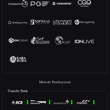
Metode Pembayaran
Transfer Bank