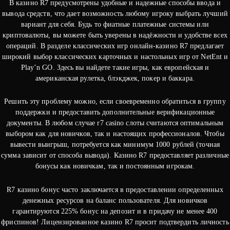
В казино R7 предусмотрены удобные и надежные способы ввода и
вывода средств, что дает возможность любому игроку выбрать лучший
вариант для себя. Будь то фиатные платежные системы или
криптовалюты, вы можете быть уверены в надёжности и удобстве всех
операций. В разделе классических игр онлайн-казино R7 предлагает
широкий выбор классических карточных и настольных игр от NetEnt и
Play’n GO. Здесь вы найдете такие игры, как европейская и
американская рулетка, блэкджек, покер и баккара.
Решить эту проблему можно, если своевременно обратиться в группу
поддержки и предоставить дополнительные верификационные
документы. В любом случае r7 casino слоты считаются оптимальным
выбором как для новичков, так и настоящих профессионалов. Чтобы
вывести выигрыш, потребуется как минимум 1000 рублей (точная
сумма зависит от способа вывода). Казино R7 предоставляет различные
бонусы как новичкам, так и постоянным игрокам.
R7 казино бонус часто заключается в предоставлении определенных
денежных ресурсов на баланс пользователя. Для новичков
гарантируются 225% бонус на депозит и в придачу не менее 400
фриспинов! Лицензированное казино R7 просит подтвердить личность