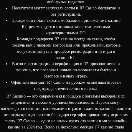
мобильных гаджетов.
Посетители могут запускать слоты в R7 Casino бесплатно и
без регистрации.
Прежде чем начать скачать мобильное приложение с казино
R7, рекомендуется ознакомиться с техническими
характеристиками ПО.
Команда поддержки R7 казино всегда на связи, чтобы
помочь вам с любыми вопросами или проблемами, которые
могут возникнуть в процессе регистрации или игры в
казино R7.
В итоге, регистрация и верификация в R7 проходят легко и
понятно, что позволяет новым пользователям быстро и
безопасно начать играть.
Официальный сайт R7 Casino на русском языке адаптирован
под нужды отечественного игрока.
R7 Казино — это современная площадка с богатым выбором игр,
лицензией и высоким уровнем безопасности. Игроки могут
наслаждаться слотами, настольными играми и живым казино, зная, что
все игры проходят честно благодаря сертифицированному игровому
софту. R7 Casino — одно из самых ярких открытий в мире онлайн-
казино за 2024 год. Всего за несколько месяцев Р7 казино стало