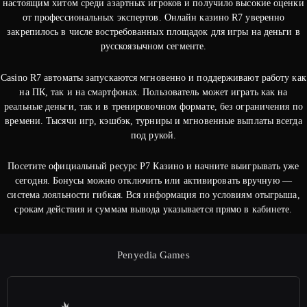
настоящим хитом среди азартных игроков и получило высокие оценки
от профессиональных экспертов. Онлайн казино R7 уверенно
закрепилось в числе востребованных площадок для игры на деньги в
русскоязычном сегменте.
Casino R7 автоматы запускаются мгновенно и поддерживают работу как
на ПК, так и на смартфонах. Пользователь может играть как на
реальные деньги, так и в тренировочном формате, без ограничения по
времени. Тысячи игр, кэшбэк, турниры и мгновенные выплаты всегда
под рукой.
Посетите официальный ресурс Р7 Казино и начните выигрывать уже
сегодня. Бонусы можно отключить или активировать вручную —
система лояльности гибкая. Вся информация по условиям отыгрыша,
срокам действия и суммам вывода указывается прямо в кабинете.
Penyedia Games