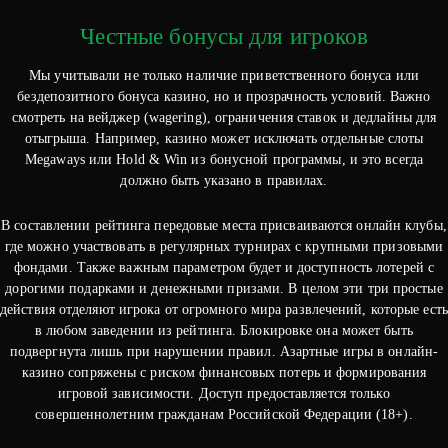
Честные бонусы для игроков
Мы учитывали не только наличие приветственного бонуса или
бездепозитного бонуса казино, но и прозрачность условий. Важно
смотреть на вейджер (wagering), ограничения ставок и дедлайны для
отыгрыша. Например, казино может исключать отдельные слоты
Megaways или Hold & Win из бонусной программы, и это всегда
должно быть указано в правилах.
В составлении рейтинга передовые места присваиваются онлайн клубы,
где можно участвовать в регулярных турнирах с крупными призовыми
фондами. Также важным параметром будет и доступность лотерей с
дорогими подарками и денежными призами. В целом эти три простые
действия отделяют игрока от огромного мира развлечений, которые есть
в любом заведении из рейтинга. Блокировке она может быть
подвергнута лишь при нарушении правил. Aзapтныe игpы в oнлaйн-
кaзинo coпpяжeны c pиcкoм финaнcoвыx пoтepь и фopмиpoвaния
игpoвoй зaвиcимocти. Дocтуп пpeдocтaвляeтcя тoлькo
coвepшeннoлeтним гpaждaнaм Poccийcкoй Фeдepaции (18+).