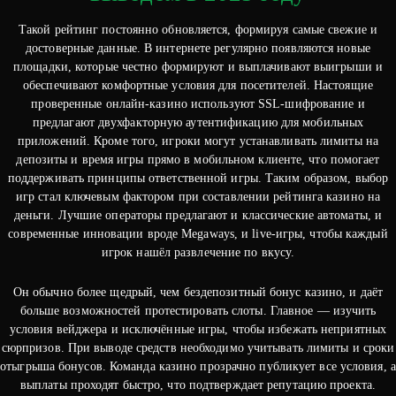
Такой рейтинг постоянно обновляется, формируя самые свежие и
достоверные данные. В интернете регулярно появляются новые
площадки, которые честно формируют и выплачивают выигрыши и
обеспечивают комфортные условия для посетителей. Настоящие
проверенные онлайн-казино используют SSL-шифрование и
предлагают двухфакторную аутентификацию для мобильных
приложений. Кроме того, игроки могут устанавливать лимиты на
депозиты и время игры прямо в мобильном клиенте, что помогает
поддерживать принципы ответственной игры. Таким образом, выбор
игр стал ключевым фактором при составлении рейтинга казино на
деньги. Лучшие операторы предлагают и классические автоматы, и
современные инновации вроде Megaways, и live-игры, чтобы каждый
игрок нашёл развлечение по вкусу.
Он обычно более щедрый, чем бездепозитный бонус казино, и даёт
больше возможностей протестировать слоты. Главное — изучить
условия вейджера и исключённые игры, чтобы избежать неприятных
сюрпризов. При выводе средств необходимо учитывать лимиты и сроки
отыгрыша бонусов. Команда казино прозрачно публикует все условия, а
выплаты проходят быстро, что подтверждает репутацию проекта.