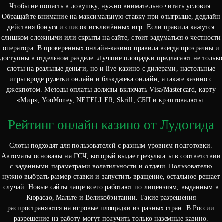
Чтобы не попасть в ловушку, нужно внимательно читать условия.
Обращайте внимание на максимальную ставку при отыгрыше, дедлайн
действия бонуса и список исключённых игр. Если правила кажутся
слишком сложными или скрыты на сайте, стоит задуматься о честности
оператора. В проверенных онлайн-казино правила всегда прозрачны и
доступны в отдельном разделе. Лучшие площадки предлагают не только
слоты на реальные деньги, но и live-казино с дилерами, настольные
игры вроде рулетки онлайн и блэкджека онлайн, а также казино с
джекпотом. Методы оплаты должны включать Visa/Mastercard, карту
«Мир», YooMoney, NETELLER, Skrill, СБП и криптовалюты.
Рейтинг онлайн казино от Лудогида
Слоты подходят для пользователей с разным уровнем подготовки.
Автоматы основаны на ГСЧ, который выдает результаты в соответствии
с заданными параметрами волатильности и отдачи. Пользователю
нужно выбрать размер ставки и запустить вращение, остальное решает
случай. Новые сайты чаще всего работают по лицензиям, выданным в
Кюрасао, Мальте и Великобритании. Такие разрешения
распространяются на игровые площадки из разных стран. В России
разрешение на работу могут получить только наземные казино.