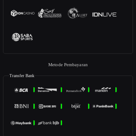
Metode Pembayaran
Transfer Bank