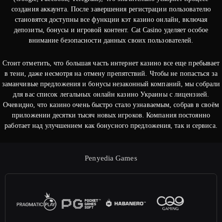
создания аккаунта. После завершения регистрации пользователю
становятся доступны все функции кэт казино онлайн, включая
депозиты, бонусы и игровой контент. Cat Casino уделяет особое
внимание безопасности данных своих пользователей.
Стоит отметить, что большая часть интернет казино все еще пребывает
в тени, даже несмотря на отмену препятствий. Чтобы не попасться за
заманчивые предложения и бонусы незаконный компаний, мы собрали
для вас список легальных онлайн казино Украины с лицензией.
Очевидно, что казино очень быстро стало узнаваемым, собрав в своём
приложении десятки тысяч новых игроков. Компания постоянно
работает над улучшением как бонусного предложения, так и сервиса.
Penyedia Games