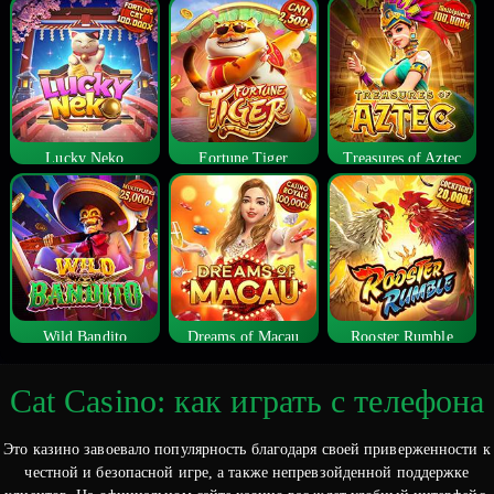
Lucky Neko
Fortune Tiger
Treasures of Aztec
Wild Bandito
Dreams of Macau
Rooster Rumble
Cat Casino: как играть с телефона
Это казино завоевало популярность благодаря своей приверженности к
честной и безопасной игре, а также непревзойденной поддержке