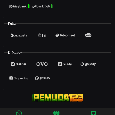
Pulsa
E-Money
©2023
Pemuda123
. All rights reserved | 18+