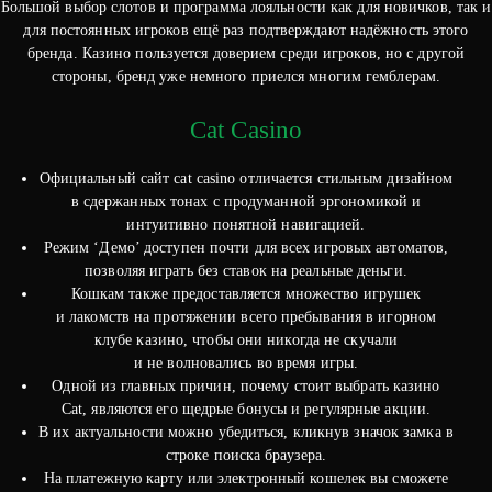
Большой выбор слотов и программа лояльности как для новичков, так и
для постоянных игроков ещё раз подтверждают надёжность этого
бренда. Казино пользуется доверием среди игроков, но с другой
стороны, бренд уже немного приелся многим гемблерам.
Cat Casino
Официальный сайт cat casino отличается стильным дизайном
в сдержанных тонах с продуманной эргономикой и
интуитивно понятной навигацией.
Режим ‘Демо’ доступен почти для всех игровых автоматов,
позволяя играть без ставок на реальные деньги.
Кошкам также предоставляется множество игрушек
и лакомств на протяжении всего пребывания в игорном
клубе казино, чтобы они никогда не скучали
и не волновались во время игры.
Одной из главных причин, почему стоит выбрать казино
Cat, являются его щедрые бонусы и регулярные акции.
В их актуальности можно убедиться, кликнув значок замка в
строке поиска браузера.
На платежную карту или электронный кошелек вы сможете