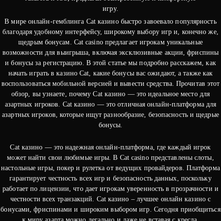
игру.
В мире онлайн-гемблинга Cat казино быстро завоевало популярность
благодаря удобному интерфейсу, широкому выбору игр и, конечно же,
щедрым бонусам. Cat casino предлагает игрокам уникальные
возможности для выигрыша, включая эксклюзивные акции, фриспины
и бонусы за регистрацию. В этой статье мы подробно расскажем, как
начать играть в казино Cat, какие бонусы вас ожидают, а также как
воспользоваться мобильной версией и вывести средства. Прочитав этот
обзор, вы узнаете, почему Cat казино — это идеальное место для
азартных игроков. Cat казино — это отличная онлайн-платформа для
азартных игроков, которые ищут разнообразие, безопасность и щедрые
бонусы.
Cat казино — это надежная онлайн-платформа, где каждый игрок
может найти свои любимые игры. В Cat casino представлены слоты,
настольные игры, покер и рулетка от ведущих провайдеров. Платформа
гарантирует честность всех игр и безопасность данных, поскольку
работает по лицензии, что дает игрокам уверенность в прозрачности и
честности всех транзакций. Cat казино – лучшее онлайн казино с
бонусами, фриспинами и широким выбором игр. Сегодня приобщиться
к миру азарта можно легально и даже не вставая с кресла.