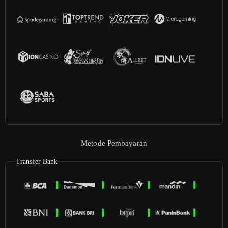
Metode Pembayaran
Transfer Bank