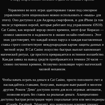
Управление во всех играх адаптировано также под сенсорное
управление (хотя опционально можно использовать и «мышь» для
этого). Оно доступно и для Андроид-смартфонов, и для iPhone (в том
числе устаревших версий, которые работают под управлением iOS10).
Cat Casino, как морской корсар своего времени, несет флаг Кюрасао —
символ законности и надежности в океане онлайн-гемблинга. Этот
знак удостоверяет, что каждый взмах паруса и каждая выставленная
ставка строго соответствуют международным картам защиты данных и
честной игры. В Cat Casino искусство быстрых выплат напоминает
магический ритуал, где простота превращается в истинное волшебство.
Каждая заявка на вывод средств преображается в течение 24 часов —
словно песчинки времени, беззвучно скользящие через магический
часовой механизм.
Чтобы начать играть на деньги в Cat Casino, просто пополните счет и
наслаждайтесь ставками, бонусами, выводом выигрышей и многим
другим. Режим ‘Демо’ доступен почти для всех игровых автоматов,
позволяя играть без ставок на реальные деньги. Альтернативно
доступна быстрая регистрация через социальные сети или мессенджеры
(Google, Facebook, Telegram), что значительно ускоряет процесс