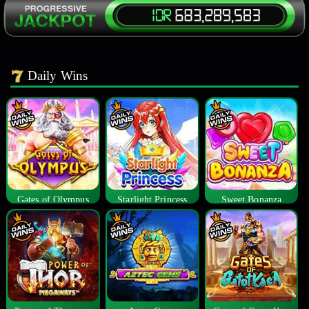
Daily Wins
Gates of Olympus
Starlight Princess
Sweet Bonanza