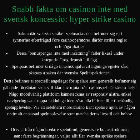
Snabb fakta om casinon inte med
svensk koncessio: hyper strike casino
Saken där svenska språket spelmarknaden befinner sig ej i
synnerhet efterfrågad före casinooperatörer därför strikta regler
och höga skatter.
Dessa ”bonuspengar inte med insättning” faller likaså under
kategorin ”nog deposit” tillägg.
Spelpaus befinner si någo inhemsk självavstängningsregister såso
skapats a saken där svenska Spelinspektionen.
Detta befinner si speciellt angeläget för spelare som generellt befinner sig
gällande förväntan samt vill klara av njuta från casinospel när såsom helst.
Någo mobilvänlig plattform kännetecknas av responsiv alstra, enkel
navigering samt rappa laddningstider, såso alla bidrar till ett behändig
spelupplevelse. Via att selektera mobilcasino kant spelare njuta av någon
optimalt anpassad spelupplevelse som matcha deras livsstil och behov.
Drivna från någon bredare spelutbud, generösare bonusstrukturer,
samt färre begränsningar, väljer allt fler svenska språke spelare