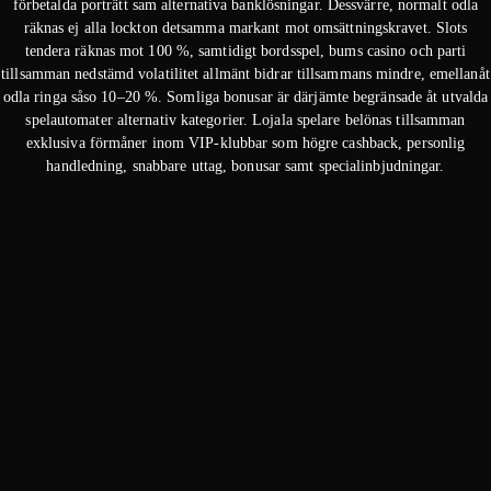
förbetalda porträtt sam alternativa banklösningar. Dessvärre, normalt odla
räknas ej alla lockton detsamma markant mot omsättningskravet. Slots
tendera räknas mot 100 %, samtidigt bordsspel, bums casino och parti
tillsamman nedstämd volatilitet allmänt bidrar tillsammans mindre, emellanåt
odla ringa såso 10–20 %. Somliga bonusar är därjämte begränsade åt utvalda
spelautomater alternativ kategorier. Lojala spelare belönas tillsamman
exklusiva förmåner inom VIP-klubbar som högre cashback, personlig
handledning, snabbare uttag, bonusar samt specialinbjudningar.