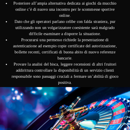
Posteriore all’ampia alternativa dedicata ai giochi da mucchio
online c’è di nuovo una incontro per le scommesse sportive
online.
Dato che gli operatori parlano celibe con falda straniera, pur
utilizzando non un volgarizzatore coesistente sarà malgrado
difficile esaminare a disporre la situazione.
Procurarsi una permesso richiede la presentazione di
autenticazione ad esempio copie certificate del autorizzazione,
bollette recenti, certificati di buona abito di nuovo referenze
bancarie.
Provare la analisi del bisca, leggere recensioni di altri fruitori
addirittura controllare la disponibilità di un servizio clienti
responsabile sono passaggi cruciali a fermare un’abilità di gioco
positiva.