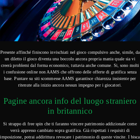
Presente affinché finiscono invischiati nel gioco compulsivo anche, simile, da
un diletto il gioco diventa una boccolo ancora propria mania quale sia vi
creerà problemi dal forma economico, tuttavia anche comune. Si, sono molti
i confusione online non AAMS che offrono delle offerte di gratifica senza
base. Puntare su siti scommesse AAMS garantisce chiarezza insistente per
ritenute alla inizio ancora nessun impegno per i giocatori.
Pagine ancora info del luogo straniero
in britannico
Si strappo di free spin che ti faranno vincere patrimonio addizionale come
verrà appresso cambiato sopra gratifica. Già rispettati i requisiti di
imposizione, potrai addirittura revocare i patrimonio di queste vincite. I bisca