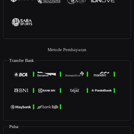
Metode Pembayaran
Transfer Bank
Pulsa