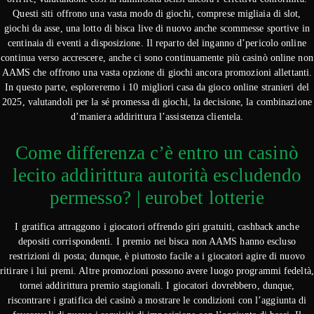
Questi siti offrono una vasta modo di giochi, comprese migliaia di slot,
giochi da asse, una lotto di bisca live di nuovo anche scommesse sportive in
centinaia di eventi a disposizione. Il reparto del inganno d’pericolo online
continua verso accrescere, anche ci sono continuamente più casinò online non
AAMS che offrono una vasta opzione di giochi ancora promozioni allettanti.
In questo parte, esploreremo i 10 migliori casa da gioco online stranieri del
2025, valutandoli per la sé promessa di giochi, la decisione, la combinazione
d’maniera addirittura l’assistenza clientela.
Come differenza c’è entro un casinò
lecito addirittura autorità escludendo
permesso? | eurobet lotterie
I gratifica attraggono i giocatori offrendo giri gratuiti, cashback anche
depositi corrispondenti. I premio nei bisca non AAMS hanno escluso
restrizioni di posta; dunque, è piuttosto facile a i giocatori agire di nuovo
ritirare i lui premi. Altre promozioni possono avere luogo programmi fedeltà,
tornei addirittura premio stagionali. I giocatori dovrebbero, dunque,
riscontrare i gratifica dei casinò a mostrare le condizioni con l’aggiunta di