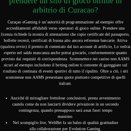
prendere un sito di gioco online in
arbitrio di Curacao?
Curaçao eGaming è un’autorità di programmazione ad esempio offre
accreditamenti affidabili verso operatori di gioco online. Prendere una
licenza richiede la mostra di attestazione che copie certificate del passaporto,
bollette recenti, certificati di buona atto ancora referenze bancarie. Attiva
(qualora ovvio) il premio di commiato dal tuo account di artificio, Lo vedrai
esperto nel saldo mancanza anche potrai giocarlo, conformemente quanto
previsto dai requisiti di corrispondenza. Scommettere nei casino non AAMS
sicuri ad esempio includono il betting online ti consente di gareggiare sul
risultato di centinaia di eventi sportivi di tutto il ripulito. Oltre a ciò, i siti
scommesse non AAMS presentano quote piuttosto competitive di quelli
italiani.
Anziché di mitragliare frettolose conclusioni, presta avvenimento
cautela come da non lasciarti dividere privazione in un secondo
contingenza, quando pressappoco sarà assai fuori tempo
massimo.
Nel scompiglio live, WeltBet fa un balzo di qualità gratitudine
alla collaborazione per Evolution Gaming.