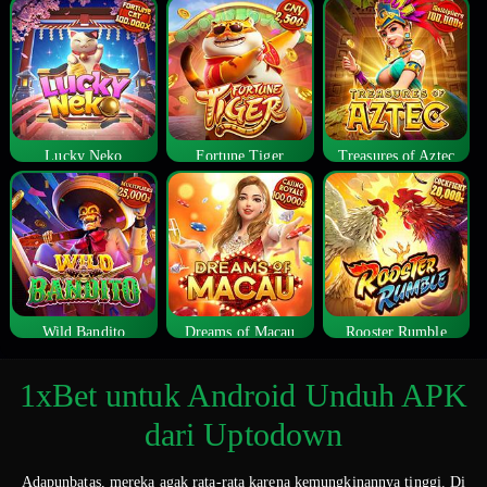
Lucky Neko
Fortune Tiger
Treasures of Aztec
Wild Bandito
Dreams of Macau
Rooster Rumble
1xBet untuk Android Unduh APK
dari Uptodown
Adapunbatas, mereka agak rata-rata karena kemungkinannya tinggi. Di