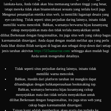
lainkata-kata, Anda tidak akan bisa memasang taruhan tinggi yang besar,
tetapi mereka tidak akan bisamembatasi sesuatu yang terlalu kecil juga.
Mengenai penampilan estetika situs web, ia memiliki lugastapi desain yang
eye-catching. Tidak seperti situs perjudian daring lainnya, inisatu tidak
memiliki warna mencolok. Bahkan, warnanya berwarna hijau kusamyang
cukup menyejukkan mata dan tidak terlalu menyakitkan untuk
dilihat.Berkenaan dengan fungsionalitas, itu juga situs web yang cukup bagus
karenamudah dinavigasi. Anda dapat dengan mudah melihat apa yang perlu
Anda lihat disitus Bilah navigasi di bagian atas sebagai drop-down dari setiap
jenis taruhan aktivitas
https://515santacruz.com/
sehingga akan mudah bagi
Anda untuk mengetahui detailnya.
Tidak seperti situs perjudian daring lainnya, inisatu tidak
memiliki warna mencolok.
Bahkan, ituodds dari platform taruhan ini mungkin dapat
dibandingkan dengan bahkanperusahaan bookmaking top.
Bahkan, warnanya berwarna hijau kusamyang cukup
menyejukkan mata dan tidak terlalu menyakitkan untuk
dilihat.Berkenaan dengan fungsionalitas, itu juga situs web yang
cukup bagus karenamudah dinavigasi.
Tujuan kami adalah memberikan akses gratis dan terbuka ke