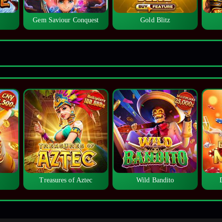
Gem Saviour Conquest
Gold Blitz
Treasures of Aztec
Wild Bandito