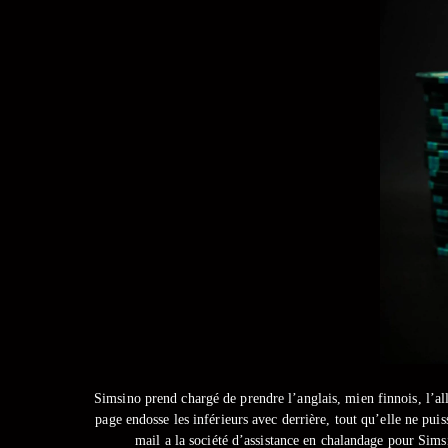
Simsino prend chargé de prendre l’anglais, mien finnois, l’a
page endosse les inférieurs avec derrière, tout qu’elle ne pu
mail a la société d’assistance en chalandage pour Sims