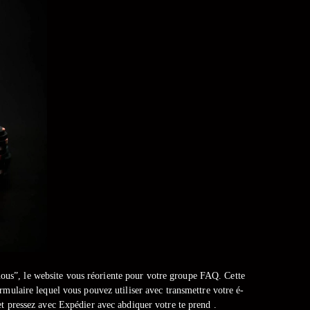
nous”, le website vous réoriente pour votre groupe FAQ. Cette
rmulaire lequel vous pouvez utiliser avec transmettre votre é-
et pressez avec Expédier avec abdiquer votre te prend .