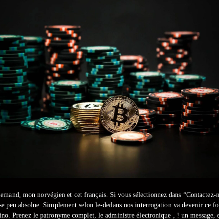
llemand, mon norvégien et cet français. Si vous sélectionnez dans “Contactez-
isse peu absolue. Simplement selon le-dedans nos interrogation va devenir ce fo
ino. Prenez le patronyme complet, le administre électronique , ! un message, 