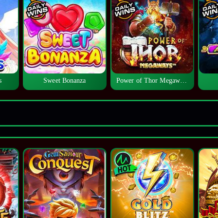
s
Sweet Bonanza
Power of Thor Megaways