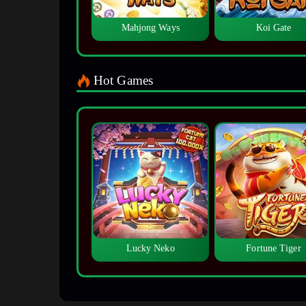
Mahjong Ways
Koi Gate
Hot Games
Lucky Neko
Fortune Tiger