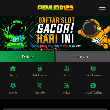
Beranda
Slot Online
Live Casino
Sportsbook
Arcade
Togel Online
Daftar
Login
Poker
Whatsapp
Home
Hot Games
Slots
Live Casino
Telegram
Sports
Arcade
Poker
Togel Online
Livechat