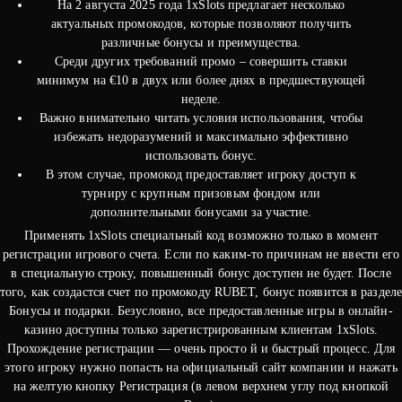
На 2 августа 2025 года 1xSlots предлагает несколько
актуальных промокодов, которые позволяют получить
различные бонусы и преимущества.
Среди других требований промо – совершить ставки
минимум на €10 в двух или более днях в предшествующей
неделе.
Важно внимательно читать условия использования, чтобы
избежать недоразумений и максимально эффективно
использовать бонус.
В этом случае, промокод предоставляет игроку доступ к
турниру с крупным призовым фондом или
дополнительными бонусами за участие.
Применять 1xSlots специальный код возможно только в момент
регистрации игрового счета. Если по каким-то причинам не ввести его
в специальную строку, повышенный бонус доступен не будет. После
того, как создастся счет по промокоду RUBET, бонус появится в разделе
Бонусы и подарки. Безусловно, все предоставленные игры в онлайн-
казино доступны только зарегистрированным клиентам 1xSlots.
Прохождение регистрации — очень просто й и быстрый процесс. Для
этого игроку нужно попасть на официальный сайт компании и нажать
на желтую кнопку Регистрация (в левом верхнем углу под кнопкой