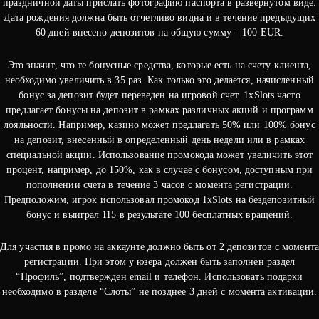
праздничной даты прислать фотографию паспорта в развернутом виде.
Дата рождения должна быть отчетливо видна и в течение предыдущих
60 дней внесено депозитов на общую сумму – 100 EUR.
Это значит, что те бонусные средства, которые есть на счету клиента,
необходимо увеличить в 35 раз. Как только это делается, начисленный
бонус за депозит будет переведен на игровой счет. 1xSlots часто
предлагает бонусы на депозит в рамках различных акций и программ
лояльности. Например, казино может предлагать 50% или 100% бонус
на депозит, внесенный в определенный день недели или в рамках
специальной акции. Использование промокода может увеличить этот
процент, например, до 150%, как в случае с бонусом, доступным при
пополнении счета в течение 3 часов с момента регистрации.
Предположим, игрок использовал промокод 1xSlots на бездепозитный
бонус и выиграл 115 в результате 100 бесплатных вращений.
Для участия в промо на аккаунте должно быть от 2 депозитов с момента
регистрации. При этом у юзера должен быть заполнен раздел
“Профиль”, подтвержден email и телефон. Использовать подарки
необходимо в разделе “Слоты” не позднее 3 дней с момента активации.