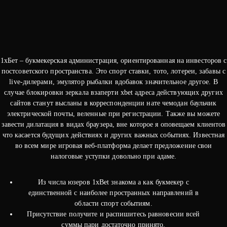
1хБет – букмекерская администрация, ориентированная на инвесторов с
постсоветского пространства. Это спорт ставки, тото, лотереи, забавы с
live-дилерами, эмулятор рыбалки вдобавок значительное другое. В
случае блокировки зеркала взаперти xbet адреса действующих других
сайтов станут высланы в корреспонденции нате чемодан баульчик
электрической почты, веленные при регистрации. Также вы можете
завести дилатация в видах браузера, вне которое я оповещаем клиентов
что касается будущих действиях и других важных событиях. Известная
во всем мире игровая веб-платформа делает предложение свои
налоговые уступки довольно при адаме.
Из числа юзеров 1xBet знакома а как букмекер с
единственной с наиболее пространных направлений в
области спорт событиям.
Присутствие получите и распишитесь равновесии всей
суммы пари достаточно принято.