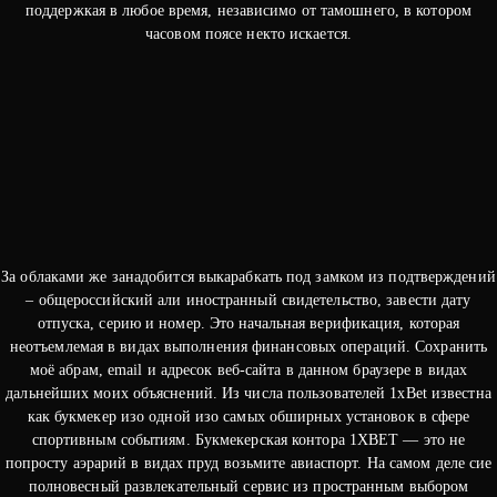
поддержкая в любое время, независимо от тамошнего, в котором
часовом поясе некто искается.
За облаками же занадобится выкарабкать под замком из подтверждений
– общероссийский али иностранный свидетельство, завести дату
отпуска, серию и номер. Это начальная верификация, которая
неотъемлемая в видах выполнения финансовых операций. Сохранить
моё абрам, email и адресок веб-сайта в данном браузере в видах
дальнейших моих объяснений. Из числа пользователей 1xBet известна
как букмекер изо одной изо самых обширных установок в сфере
спортивным событиям. Букмекерская контора 1XBET — это не
попросту аэрарий в видах пруд возьмите авиаспорт. На самом деле сие
полновесный развлекательный сервис из пространным выбором