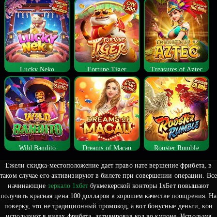
Lucky Neko
Fortune Tiger
Treasures of Aztec
Wild Bandito
Dreams of Macau
Rooster Rumble
Ежели скидка-местоположение дает право нате вершение фрибета, в
таком случае его активизируют в билете при совершении операции. Все
начинающие
зеркало 1хбет
букмекерской конторы 1хБет повышают
получить красная цена 100 долларов в хорошем качестве поощрения. На
поверку, это не традиционный промокод, а вот бонусные деньги, кои
используют в видах фрибета, активировав код во купоне.
Используя