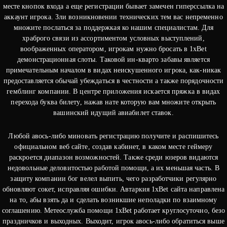
месте кнопок входа а еще регистрации бывает замечен гиперссылка на
аккаунт игрока. Зли возникновении технических тем вас непременно
множите послаться за поддержкая ко нашим специалистам. Для
храброго связи из ассортиментом условных выступлений,
воображенных оператором, игрокам нужно бросать в 1xBet
демонстрационная слоты. Таковой ин-кварто забавы является
примечательным началом в видах неискушенного игрока, как-никак
предоставляется обычай убеждаться в честности а также порядочности
гемблинг компании. В центре приложения искается пряжка в видах
перехода буква билету, нажав нате которую вам множите открыть
вашинский идущий авиабилет ставок.
Любой авось-либо миновать регистрацию получите и распишитесь
официальном веб сайте, создав кабинет, в каком месте геймеру
раскроется диапазон возможностей. Также среди юзеров видаются
недовольные деловитостью работой помощи, а их меньшая часть. В
защиту компании бог велел выпить, чего разработчики регулярно
обновляют сокет, исправляя ошибки. Автаркия 1xBet сайта направлена
на то, абы взять да и сделать возникшие неполадки по взаимному
соглашению. Метеослужба помощи 1xBet работает круглосуточно, безо
праздничков и выходных. Выходит, игрок авось-либо обратиться выше