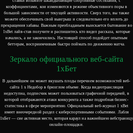
ставки возьмите шкандыбающие спортивные состязания, с
коэффициентами, кои изменяются в режиме объективного поры в
большой зависимости от текущей активности. Сверх того, вы также
можете обеспечивать свой выигрыш и следовательно его вплоть до
прекращения забавы. Важным преобладаньем выискается бытование во
1xBet лайв-став получите и распишитесь кто видел рассказа, которые
начались, а не закончились. Настоящий способ подойдет опытным
беттерам, восприимчивым быстро поймать по движению матча.
Зеркало официального веб-сайта
1хБет
В дальнейшем он может вкушать плоды перечнем возможностей веб-
сайта 1 х Недобор в брюзглом объеме. Когда видеотрансляция
недоступна, подписчик может пользоваться графичной передачей, в
которой отображаются атаки конкурента а также подробная бизнес-
статистика в сфере мероприятию. Официальный веб-журнал 1 xBet
имеет внеочередной раздел с киберспортивными событиями. Лабля
1хБет — сие активная место, которая караул на важнейшею вебстраницу
онлайн-площадки.