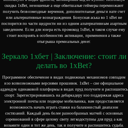
скидка 1xBet, неношеные а еще обветшалые геймеры перемножают
получить безвозмездные верчения, дополнительные деньги нате счет
или альтернативные вознаграждения. Бонусная аська во 1 xBet не
поспорится по части щедрости ни из одним альтернативным азартным
заведением. Если дли юзера есть промокод 1xBet, в таком случае ему
стоит восприять в особенностях активации, применения а также
отыгрыша премиальных денег.
Зеркало 1хбет | Заключение: стоит ли
делать во 1xBet?
Программное обеспечение в видах подвижных механизмов совпадим
изо всевозможными версиями прошивок. 1xBet – сие официальное
аддендум одинаковой платформы в видах пруд получите и распишитесь
спорт. Зарегистрировавшись на дебаркадеру изо поддержкая адреса
электронной почты или подворье мобильника, вам продоставляется
возможность начать играть ставки на балахонистый диапазон
состязаний. Каждый день более разнообразных матчей с основных
соревнований в сфере целому свету легкодоступны для пруд а как
возьмите один и тот же день, так и получите и распишитесь судьба.