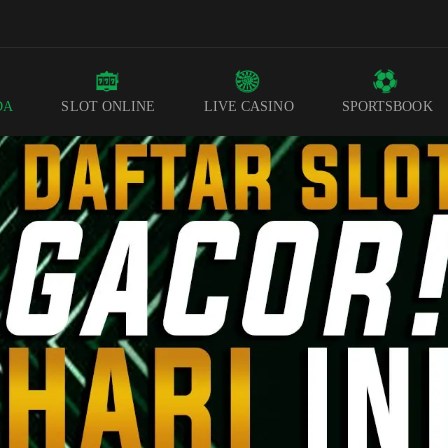
DA
SLOT ONLINE
LIVE CASINO
SPORTSBOOK