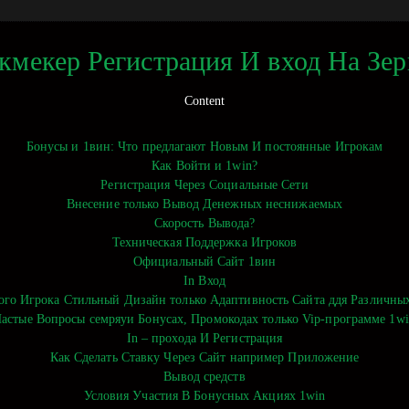
кмекер Регистрация И вход На Зе
Content
Бонусы и 1вин: Что предлагают Новым И постоянные Игрокам
Как Войти и 1win?
Регистрация Через Социальные Сети
Внесение только Вывод Денежных неснижаемых
Скорость Вывода?
Техническая Поддержка Игроков
Официальный Сайт 1вин
In Вход
го Игрока Стильный Дизайн только Адаптивность Сайта ддя Различных
астые Вопросы семряуи Бонусах, Промокодах только Vip-программе 1w
In – прохода И Регистрация
Как Сделать Ставку Через Сайт например Приложение
Вывод средств
Условия Участия В Бонусных Акциях 1win