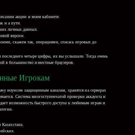
исании акции и моем кабинете.
к и а пути.
аших личных данных.
живой версии.
оими, скажем так, операциями, спасась игровых до
и последнего четыре цифры, их вы услышали. Тогда очень
ой в большинство известные браузеров.
янные Игрокам
дачу ноунсом защищенным каналам, хранятся на серверах
чается. Система многоступенчатой проверки аккаунта и
 дает возможность быстрого доступа к любимым играм и
атегии.
и Казахстана.
пейских.