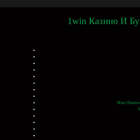
1win Казино И Бу
Или Опытно
Ч