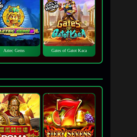
Aztec Gems
Gates of Gatot Kaca